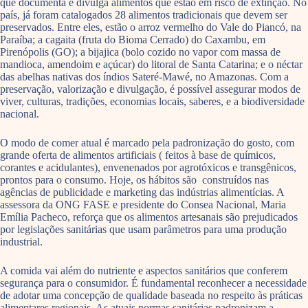
que documenta e divulga alimentos que estão em risco de extinção. No
país, já foram catalogados 28 alimentos tradicionais que devem ser
preservados. Entre eles, estão o arroz vermelho do Vale do Piancó, na
Paraíba; a cagaita (fruta do Bioma Cerrado) do Caxambu, em
Pirenópolis (GO); a bijajica (bolo cozido no vapor com massa de
mandioca, amendoim e açúcar) do litoral de Santa Catarina; e o néctar
das abelhas nativas dos índios Sateré-Mawé, no Amazonas. Com a
preservação, valorização e divulgação, é possível assegurar modos de
viver, culturas, tradições, economias locais, saberes, e a biodiversidade
nacional.
O modo de comer atual é marcado pela padronização do gosto, com
grande oferta de alimentos artificiais ( feitos à base de químicos,
corantes e acidulantes), envenenados por agrotóxicos e transgênicos,
prontos para o consumo. Hoje, os hábitos são construídos nas
agências de publicidade e marketing das indústrias alimentícias. A
assessora da ONG FASE e presidente do Consea Nacional, Maria
Emília Pacheco, reforça que os alimentos artesanais são prejudicados
por legislações sanitárias que usam parâmetros para uma produção
industrial.
A comida vai além do nutriente e aspectos sanitários que conferem
segurança para o consumidor. É fundamental reconhecer a necessidade
de adotar uma concepção de qualidade baseada no respeito às práticas
alimentares regionais. As atuais normas sanitárias padronizam a