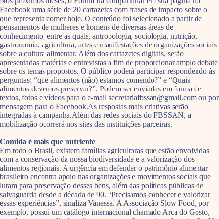
Nos próximos meses, o Fórum irá compartilhar em sua página no
Facebook uma série de 20 cartazetes com frases de impacto sobre o
que representa comer hoje. O conteúdo foi selecionado a partir de
pensamentos de mulheres e homens de diversas áreas de
conhecimento, entre as quais, antropologia, sociologia, nutrição,
gastronomia, agricultura, artes e manifestações de organizações sociais
sobre a cultura alimentar. Além dos cartazetes digitais, serão
apresentadas matérias e entrevistas a fim de proporcionar amplo debate
sobre os temas propostos. O público poderá participar respondendo às
perguntas: “que alimentos (não) estamos comendo?” e “Quais
alimentos devemos preservar?”. Podem ser enviadas em forma de
textos, fotos e vídeos para o e-mail secretariafbssan@gmail.com ou por
mensagem para o Facebook.As respostas mais criativas serão
integradas à campanha.Além das redes sociais do FBSSAN, a
mobilização ocorrerá nos sites das instituições parceiras.
Comida é mais que nutriente
Em todo o Brasil, existem famílias agricultoras que estão envolvidas
com a conservação da nossa biodiversidade e a valorização dos
alimentos regionais. A urgência em defender o patrimônio alimentar
brasileiro encontra apoio nas organizações e movimentos sociais que
lutam para preservação desses bens, além das políticas públicas de
salvaguarda desde a década de 90. “Precisamos conhecer e valorizar
essas experiências”, sinaliza Vanessa. A Associação Slow Food, por
exemplo, possui um catálogo internacional chamado Arca do Gosto,