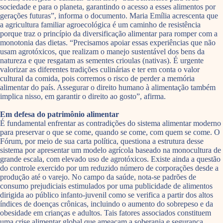
sociedade e para o planeta, garantindo o acesso a esses alimentos por
gerações futuras”, informa o documento. Maria Emília acrescenta que
a agricultura familiar agroecológica é um caminho de resistência
porque traz o princípio da diversificação alimentar para romper com a
monotonia das dietas. “Precisamos apoiar essas experiências que não
usam agrotóxicos, que realizam o manejo sustentável dos bens da
natureza e que resgatam as sementes crioulas (nativas). É urgente
valorizar as diferentes tradições culinárias e ter em conta o valor
cultural da comida, pois corremos o risco de perder a memória
alimentar do país. Assegurar o direito humano à alimentação também
implica nisso, em garantir o direito ao gosto”, afirma.
Em defesa do patrimônio alimentar
É fundamental enfrentar as contradições do sistema alimentar moderno
para preservar o que se come, quando se come, com quem se come. O
Fórum, por meio de sua carta política, questiona a estrutura desse
sistema por apresentar um modelo agrícola baseado na monocultura de
grande escala, com elevado uso de agrotóxicos. Existe ainda a questão
do controle exercido por um reduzido número de corporações desde a
produção até o varejo. No campo da saúde, nota-se padrões de
consumo prejudiciais estimulados por uma publicidade de alimentos
dirigida ao público infanto-juvenil como se verifica a partir dos altos
índices de doenças crônicas, incluindo o aumento do sobrepeso e da
obesidade em crianças e adultos. Tais fatores associados constituem
uma crise alimentar global que ameaçam a soberania e segurança