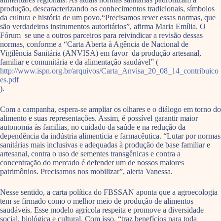
produção, descaracterizando os conhecimentos tradicionais, símbolos
da cultura e história de um povo.“Precisamos rever essas normas, que
são verdadeiros instrumentos autoritários”, afirma Maria Emília. O
Fórum se une a outros parceiros para reivindicar a revisão dessas
normas, conforme a “Carta Aberta à Agência de Nacional de
Vigilência Sanitária (ANVISA) em favor da produção artesanal,
familiar e comunitária e da alimentação saudável” (
http://www.ispn.org.br/arquivos/Carta_Anvisa_20_08_14_contribuico
es.pdf
).
Com a campanha, espera-se ampliar os olhares e o diálogo em torno do
alimento e suas representações. Assim, é possível garantir maior
autonomia às famílias, no cuidado da saúde e na redução da
dependência da indústria alimentícia e farmacêutica. “Lutar por normas
sanitárias mais inclusivas e adequadas à produção de base familiar e
artesanal, contra o uso de sementes transgênicas e contra a
concentração do mercado é defender um de nossos maiores
patrimônios. Precisamos nos mobilizar”, alerta Vanessa.
Nesse sentido, a carta política do FBSSAN aponta que a agroecologia
tem se firmado como o melhor meio de produção de alimentos
saudáveis. Esse modelo agrícola respeita e promove a diversidade
social, biológica e cultural. Com isso, “traz benefícios para toda