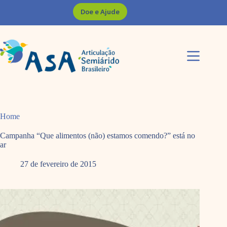
Pular
Doe e Ajude
para
o
conteúdo
Home
Campanha “Que alimentos (não) estamos comendo?” está no
ar
27 de fevereiro de 2015