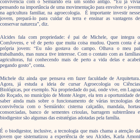
convivência com o Semiárido era um sonho antigo. “Eu já vivia
pensando na importância de uma movimentação para envolver o jovem
na agricultura familiar, na agroecologia. É importante investir nesse
jovem, prepará-lo para cuidar da terra e ensinar as vantagens de
conservar natureza”, diz.
Alcides fala com propriedade: é pai de Michele, que integra o
ComJovens, e vê de perto que muita coisa mudou. Quem conta é a
própria jovem: “Eu não gostava do campo. Olhava o meu pai
trabalhando, mas nunca tive interesse. Com o contato com as famílias
agricultoras, fui conhecendo mais de perto a vida delas e acabei
pegando gosto”, conta.
Michele diz ainda que pensava em fazer faculdade de Arquitetura.
Agora, já estuda a ideia de cursar Agroecologia ou Ciências
Biológicas, por exemplo. Na propriedade do pai, onde vive, em Lagoa
do Roçado, no município de Monte Alegre, ela tem a oportunidade de
saber ainda mais sobre o funcionamento de várias tecnologias de
convivência com o Semiárido: cisterna calçadão, mandala, hortas
consorciadas, banco de sementes crioulas, barragem subterrânea e
biodigestor são algumas das estratégias adotadas pela família.
É o biodigestor, inclusive, a tecnologia que mais chama a atenção da
jovem que sistematizou a experiência de seu Alcides, Karla Amoni