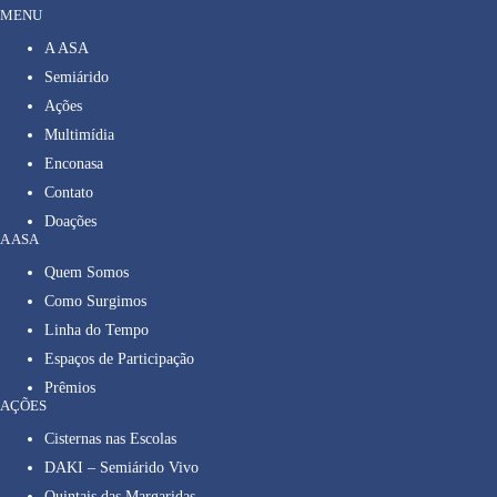
MENU
A ASA
Semiárido
Ações
Multimídia
Enconasa
Contato
Doações
A ASA
Quem Somos
Como Surgimos
Linha do Tempo
Espaços de Participação
Prêmios
AÇÕES
Cisternas nas Escolas
DAKI – Semiárido Vivo
Quintais das Margaridas