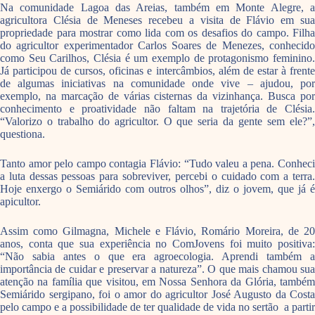
Na comunidade Lagoa das Areias, também em Monte Alegre, a
agricultora Clésia de Meneses recebeu a visita de Flávio em sua
propriedade para mostrar como lida com os desafios do campo. Filha
do agricultor experimentador Carlos Soares de Menezes, conhecido
como Seu Carilhos, Clésia é um exemplo de protagonismo feminino.
Já participou de cursos, oficinas e intercâmbios, além de estar à frente
de algumas iniciativas na comunidade onde vive – ajudou, por
exemplo, na marcação de várias cisternas da vizinhança. Busca por
conhecimento e proatividade não faltam na trajetória de Clésia.
“Valorizo o trabalho do agricultor. O que seria da gente sem ele?”,
questiona.
Tanto amor pelo campo contagia Flávio: “Tudo valeu a pena. Conheci
a luta dessas pessoas para sobreviver, percebi o cuidado com a terra.
Hoje enxergo o Semiárido com outros olhos”, diz o jovem, que já é
apicultor.
Assim como Gilmagna, Michele e Flávio, Romário Moreira, de 20
anos, conta que sua experiência no ComJovens foi muito positiva:
“Não sabia antes o que era agroecologia. Aprendi também a
importância de cuidar e preservar a natureza”. O que mais chamou sua
atenção na família que visitou, em Nossa Senhora da Glória, também
Semiárido sergipano, foi o amor do agricultor José Augusto da Costa
pelo campo e a possibilidade de ter qualidade de vida no sertão a partir