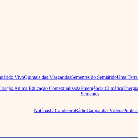
iárido Vivo
Quintais das Margaridas
Sementes do Semiárido
Uma Terra
Criação Animal
Educação Contextualizada
Emergência Climática
Energi
Sementes
Notícias
O Candeeiro
Rádio
Campanhas
Vídeos
Publica