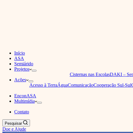
Início
ASA
Semiárido
Projetos
Cisternas nas Escolas
DAKI – Sem
Ações
Acesso à Terra
Água
Comunicação
Cooperação Sul-Sul
EnconASA
Multimídia
Contato
Pesquisar
Doe e Ajude