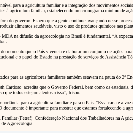
ntável para a agricultura familiar e a integração dos movimentos socia
es à agricultura familiar, estabelecendo um cronograma mínimo de açã
e fora do governo. Espero que a gente continue avançando nesse process
oduzir alimentos saudáveis, visto o uso de produtos químicos nas plant
 MDA na difusão da agroecologia no Brasil é fundamental. “A expectati
tou.
o do momento que o País vivencia e elaborar um conjunto de ações para 
tucional e o papel do Estado na prestação de serviços de Assistência Té
voltados para as agricultoras familiares também estavam na pauta do 3º 
th Cardoso, acredita que o Governo Federal, bem como os estaduais, d
 que todos estejam atentos a isso”, frisou.
rtância para a agricultura familiar e para o País. “Essa carta é a voz 
O documento é importante para mostrar que estamos fortalecendo a agro
a Familiar (Fetraf), Confederação Nacional dos Trabalhadores na Agri
a de Agroecologia.