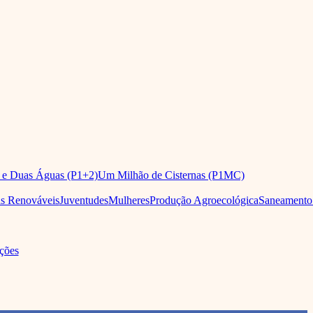
 e Duas Águas (P1+2)
Um Milhão de Cisternas (P1MC)
as Renováveis
Juventudes
Mulheres
Produção Agroecológica
Saneamento
ções