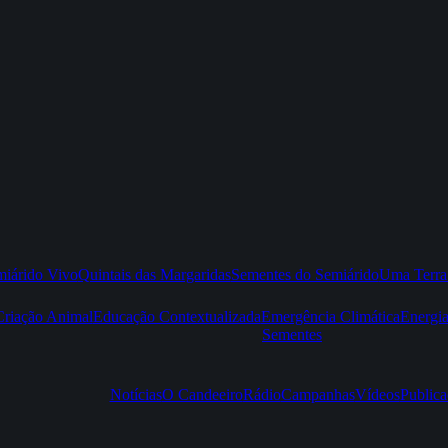
iárido Vivo
Quintais das Margaridas
Sementes do Semiárido
Uma Terra
Criação Animal
Educação Contextualizada
Emergência Climática
Energi
Sementes
Notícias
O Candeeiro
Rádio
Campanhas
Vídeos
Publica