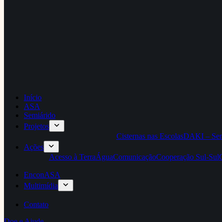
Início
ASA
Semiárido
Projetos
Cisternas nas Escolas
DAKI – Sem
Ações
Acesso à Terra
Água
Comunicação
Cooperação Sul-Sul
EnconASA
Multimídia
Contato
Doe e Ajude