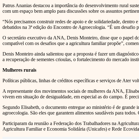
Patrus Ananias destacou a importância do desenvolvimento rural suste
com um espaço bem amplo para discussões sobre os assuntos pertinent
“Nós precisamos construir redes de apoio e de solidariedade, dentro 
debatidos na 3ª edição do Encontro de Agroecologia. “É um desafio pr
O secretário executivo da ANA, Denis Monteiro, disse que o papel do
compatível com os desafios que a agricultura familiar propõe”, comen
Denis Monteiro ainda salientou que a proposta é fazer um diagnóstic
a recuperação de sementes crioulas, o fortalecimento do mercado insti
Mulheres rurais
Políticas públicas, linhas de créditos específicas e serviços de Ater 
A representante dos movimentos sociais de mulheres da ANA, Elisabe
vivem em situação de desigualdade, em especial as do campo. É preciso
Segundo Elisabeth, o documento entregue ao ministério é de grande impo
agroecologia. São eles que garantem alimentos saudáveis para todos. 
Participaram da reunião a Federação dos Trabalhadores na Agricultur
Agricultura Familiar e Economia Solidária (Unicafes) e Rede Ecovid