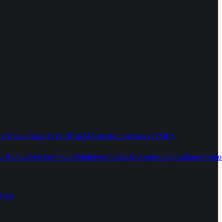
 e Duas Águas (P1+2)
Um Milhão de Cisternas (P1MC)
as Renováveis
Juventudes
Mulheres
Produção Agroecológica
Saneamento
ções