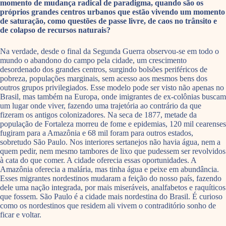
momento de mudança radical de paradigma, quando são os
próprios grandes centros urbanos que estão vivendo um momento
de saturação, como questões de passe livre, de caos no trânsito e
de colapso de recursos naturais?
Na verdade, desde o final da Segunda Guerra observou-se em todo o
mundo o abandono do campo pela cidade, um crescimento
desordenado dos grandes centros, surgindo bolsões periféricos de
pobreza, populações marginais, sem acesso aos mesmos bens dos
outros grupos privilegiados. Esse modelo pode ser visto não apenas no
Brasil, mas também na Europa, onde imigrantes de ex-colônias buscam
um lugar onde viver, fazendo uma trajetória ao contrário da que
fizeram os antigos colonizadores. Na seca de 1877, metade da
população de Fortaleza morreu de fome e epidemias, 120 mil cearenses
fugiram para a Amazônia e 68 mil foram para outros estados,
sobretudo São Paulo. Nos interiores sertanejos não havia água, nem a
quem pedir, nem mesmo tambores de lixo que pudessem ser revolvidos
à cata do que comer. A cidade oferecia essas oportunidades. A
Amazônia oferecia a malária, mas tinha água e peixe em abundância.
Esses migrantes nordestinos mudaram a feição do nosso país, fazendo
dele uma nação integrada, por mais miseráveis, analfabetos e raquíticos
que fossem. São Paulo é a cidade mais nordestina do Brasil. É curioso
como os nordestinos que residem ali vivem o contraditório sonho de
ficar e voltar.