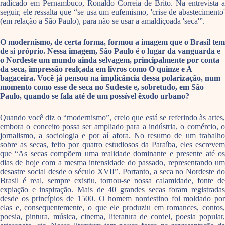
radicado em Pernambuco, Ronaldo Correia de Brito. Na entrevista a
seguir, ele ressalta que “se usa um eufemismo, 'crise de abastecimento'
(em relação a São Paulo), para não se usar a amaldiçoada 'seca'”.
O modernismo, de certa forma, formou a imagem que o Brasil tem
de si próprio. Nessa imagem, São Paulo é o lugar da vanguarda e
o Nordeste um mundo ainda selvagem, principalmente por conta
da seca, impressão realçada em livros como O quinze e A
bagaceira. Você já pensou na implicância dessa polarização, num
momento como esse de seca no Sudeste e, sobretudo, em São
Paulo, quando se fala até de um possível êxodo urbano?
Quando você diz o “modernismo”, creio que está se referindo às artes,
embora o conceito possa ser ampliado para a indústria, o comércio, o
jornalismo, a sociologia e por aí afora. No resumo de um trabalho
sobre as secas, feito por quatro estudiosos da Paraíba, eles escrevem
que “As secas compõem uma realidade dominante e presente até os
dias de hoje com a mesma intensidade do passado, representando um
desastre social desde o século XVII”. Portanto, a seca no Nordeste do
Brasil é real, sempre existiu, tornou-se nossa calamidade, fonte de
expiação e inspiração. Mais de 40 grandes secas foram registradas
desde os princípios de 1500. O homem nordestino foi moldado por
elas e, consequentemente, o que ele produziu em romances, contos,
poesia, pintura, música, cinema, literatura de cordel, poesia popular,