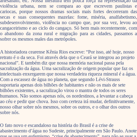
artesanato, etc. Nossa literatura tem pouca força na representação da
violência urbana, nem se compara ao que escrevem paulistas e
cariocas, porque nossos dramas sociais mais fortes decorreram das
secas e suas consequentes mazelas: fome, miséria, analfabetismo,
subdesenvolvimento, violência no campo que, por sua vez, levou ao
cangaceirismo e ao ciclo do cangaço. Só bem mais recentemente, com
o abandono da zona rural e migração para as cidades, passamos a
sofrer os mesmos males das metrópoles.
A historiadora cearense Kênia Rios escreve: “Por isso, até hoje, nosso
retrato é o da seca. Foi através dela que o Ceará se integrou ao projeto
nacional”. E também diz que nossa memória nacional passa pela
sacralização da água. Uma sacralização de origem popular que faz os
intelectuais enxergarem que nossa verdadeira riqueza mineral é a água.
Com a escassez de água no planeta, que segundo Lévi-Strauss
suportaria apenas dois bilhões de habitantes e não os mais de sete
bilhões existentes, a sacralização virou o mantra de todos os seres
humanos. Não somos apenas nós, os nordestinos, a levantar a cabeça
ao céu e pedir que chova. Isso com certeza irá mudar, definitivamente,
nosso olhar sobre nós mesmos, sobre os outros, e o olhar dos outros
sobre nós.
O fato novo e escandaloso na história do Brasil é a crise de
abastecimento d’água no Sudeste, principalmente em São Paulo. Anote
que se usa um eufemismo, “crise de abastecimento”, para não se usar a