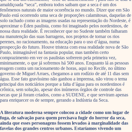
amaldiçoada “seca”, embora todos saibam que a seca é um dos
fenômenos naturais de maior ocorrência no mundo. Dizer que em São
Paulo está ocorrendo uma seca de proporções calamitosas, daquelas de
solo rachado como as imagens usadas na representação do Nordeste, é
aproximar o Éden paulista, como foi imaginado pelos nordestinos, de
nossa dura realidade. É reconhecer que no Sudeste também falharam
na manutenção das suas barragens, nos projetos de tornar os rios
perenes, no racionamento, na educação para o uso d’água, numa
prospecção do futuro. Houve tristeza com essa realidade nova de São
Paulo, inimaginável na fantasia popular, mas também certo
comprazimento em ver os paulistas sofrerem pela primeira vez,
minimamente, o que já sofremos há 500 anos. Enquanto lá as pessoas
reagem contra um racionamento de horas, aqui no Recife, no último
governo de Miguel Arraes, chegamos a um rodízio de até 11 dias sem
água. Esse fato gravíssimo não ganhou a imprensa, não virou o tema
principal dos noticiários porque a falta d’água para os nordestinos é
crônica, sem solução, apesar dos inúmeros órgãos de controle das
secas que já foram criados, como a SUDENE, e que serviram apenas
para enriquecer os de sempre, gerando a Indústria da Seca.
A literatura moderna sempre colocou a cidade como um lugar de
fuga, de salvação para quem precisava fugir do horror da seca,
ainda que esses personagens fossem levados à marginalidade das
favelas dos grandes centros urbanos. Estaríamos vivendo um