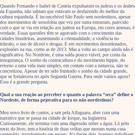
Quando Fernando e Isabel de Castela expulsaram os judeus e os árabes
da Espanha, não sabiam que estavam se desfazendo do melhor da
cultura espanhola. É inconcebível São Paulo sem nordestinos, apesar
dos movimentos de xenofobia que vez por outra estouram, parecido
com o que se via em relação aos judeus na Europa, em cores amenas, é
verdade. Essas questões têm se agravado com o crescimento das
cidades brasileiras, aumentando a criminalidade, a violência no
trânsito, o uso de álcool e drogas. E em movimentos desordenados,
explosões na rua, como as de 2013. Mas a volta ao campo ainda não é
significativa. No Nordeste, é uma saída pouco viável, por conta da
insegurança. O sonho da contracultura e do movimento hippie, do
retorno a uma vida mais simples, em contato com a natureza, não se
concretizou. Apesar de ter sido frustrado o sonho da cidade grande,
que se fortalecera no após Segunda Guerra. Para onde vamos agora?
Essa é a grande pergunta.
Qual a sua reação ao perceber o quanto a palavra “seca” define o
Nordeste, de forma pejorativa para os não-nordestinos?
Meu novo livro de contos, a sair pela Alfaguara, abre com uma
narrativa que se passa na cidade de Iorque, na Inglaterra.
Curiosamente, ele termina com uma digressão sobre a água. Lá pelo
meio do livro, tem a história de duas velhas que moram numa casa
centenária, transformada em museu. Na frente dela, homens trabalham