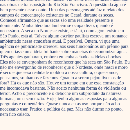
nas obras de transposição do Rio São Francisco. A questão da água é
bem presente nesse conto. Uma das personagens até faz o relato dos
campos de concentração existentes no Ceará, durante as secas.
Comecei afirmando que as secas são uma realidade presente e
dominante. Minha literatura também se ocupa disso, quando é
necessário. A seca no Nordeste existe, está aí, como agora existe em
São Paulo, está aí. Talvez algum escritor paulista escreva um romance
ambientado nessa atmosfera atual. É possível. Ontem, vi que uma
agência de publicidade ofereceu aos seus funcionários um prêmio para
quem criasse uma ideia brilhante sobre maneiras de economizar água.
Três agentes ganharam, embora eu tenha achado as ideias chochas.
Eles não se envergonham de reconhecer que há seca em São Paulo. Eu
não me envergonho de reconhecer que o Nordeste, onde nasci e moro
é seco e que essa realidade moldou a nossa cultura, o que somos,
pensamos, sonhamos e fazemos. Quanto a serem pejorativos os de
fora? Há os que não são. Houve um tempo em que essa constatação
me incomodava bastante. Não aceito nenhuma forma de violência ou
terror. Acho o preconceito e o deboche um subproduto da natureza
humana, uma sem razão. Hoje, tenho algumas respostas para algumas
perguntas e comentários. Quase nunca eu as uso porque não acho
necessário usar. Pratico a política da paz. Mas não durmo no ponto,
nem fico calado.