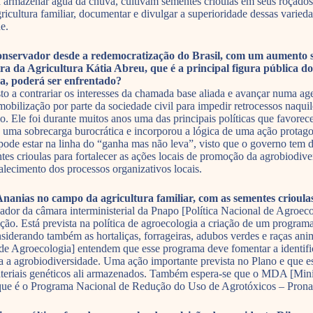
ra armazenar água da chuva, cultivam sementes crioulas em seus roçado
gricultura familiar, documentar e divulgar a superioridade dessas varie
e.
onservador desde a redemocratização do Brasil, com um aumento si
a da Agricultura Kátia Abreu, que é a principal figura pública do
a, poderá ser enfrentado?
o a contrariar os interesses da chamada base aliada e avançar numa ag
mobilização por parte da sociedade civil para impedir retrocessos naqu
Ele foi durante muitos anos uma das principais políticas que favorec
ma sobrecarga burocrática e incorporou a lógica de uma ação protagoni
pode estar na linha do “ganha mas não leva”, visto que o governo tem d
s crioulas para fortalecer as ações locais de promoção da agrobiodiver
lecimento dos processos organizativos locais.
Ananias no campo da agricultura familiar, com as sementes crioula
dor da câmara interministerial da Pnapo [Política Nacional de Agroecol
ção. Está prevista na política de agroecologia a criação de um programa
siderando também as hortaliças, forrageiras, adubos verdes e raças ani
de Agroecologia] entendem que esse programa deve fomentar a identific
ara a agrobiodiversidade. Uma ação importante prevista no Plano e que 
teriais genéticos ali armazenados. Também espera-se que o MDA [Mini
 que é o Programa Nacional de Redução do Uso de Agrotóxicos – Prona