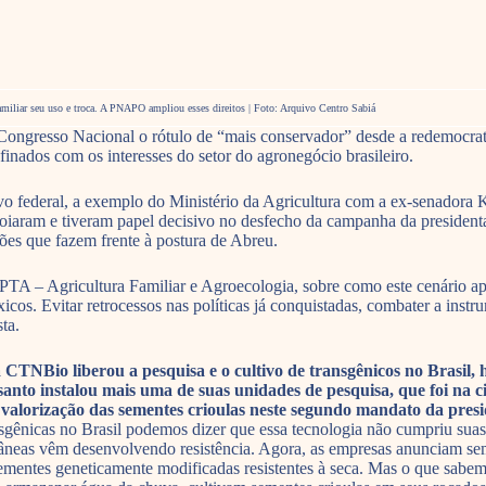
 familiar seu uso e troca. A PNAPO ampliou esses direitos | Foto: Arquivo Centro Sabiá
Congresso Nacional o rótulo de “mais conservador” desde a redemocrat
inados com os interesses do setor do agronegócio brasileiro.
ivo federal, a exemplo do Ministério da Agricultura com a ex-senador
oiaram e tiveram papel decisivo no desfecho da campanha da president
ões que fazem frente à postura de Abreu.
PTA – Agricultura Familiar e Agroecologia, sobre como este cenário ap
cos. Evitar retrocessos nas políticas já conquistadas, combater a inst
ta.
CTNBio liberou a pesquisa e o cultivo de transgênicos no Brasil,
nto instalou mais uma de suas unidades de pesquisa, que foi na ci
a valorização das sementes crioulas neste segundo mandato da pres
gênicas no Brasil podemos dizer que essa tecnologia não cumpriu suas 
tâneas vêm desenvolvendo resistência. Agora, as empresas anunciam sem
mentes geneticamente modificadas resistentes à seca. Mas o que sabem