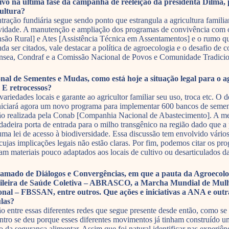
ivo na última fase da campanha de reeleição da presidenta Dilma,
cultura?
ração fundiária segue sendo ponto que estrangula a agricultura familiar
tividade. A manutenção e ampliação dos programas de convivência com o 
são Rural] e Ates [Assistência Técnica em Assentamentos] e o rumo que
da ser citados, vale destacar a política de agroecologia e o desafio 
onsea, Condraf e a Comissão Nacional de Povos e Comunidade Tradicio
al de Sementes e Mudas, como está hoje a situação legal para o a
 E retrocessos?
ariedades locais e garante ao agricultor familiar seu uso, troca etc. O
iniciará agora um novo programa para implementar 600 bancos de semen
cão realizada pela Conab [Companhia Nacional de Abastecimento]. A med
dadeira porta de entrada para o milho transgênico na região dado que a
ma lei de acesso à biodiversidade. Essa discussão tem envolvido vários 
 cujas implicações legais não estão claras. Por fim, podemos citar os p
am materiais pouco adaptados aos locais de cultivo ou desarticulados d
do de Diálogos e Convergências, em que a pauta da Agroecologia
rasileira de Saúde Coletiva – ABRASCO, a Marcha Mundial de Mu
onal – FBSSAN, entre outros. Que ações e iniciativas a ANA e out
ulas?
entre essas diferentes redes que segue presente desde então, como se
ro se deu porque esses diferentes movimentos já tinham construído uma
elo da segurança alimentar. Assim que foi natural identificar nas experi