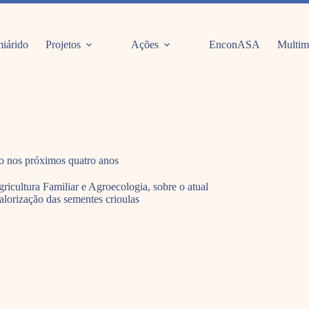
iárido
Projetos
Ações
EnconASA
Multim
io nos próximos quatro anos
cultura Familiar e Agroecologia, sobre o atual
valorização das sementes crioulas