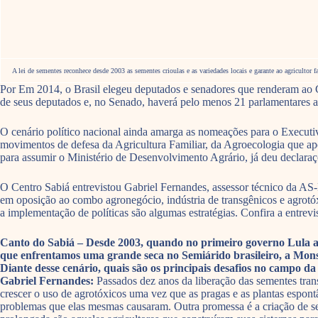
A lei de sementes reconhece desde 2003 as sementes crioulas e as variedades locais e garante ao agricultor
Por Em 2014, o Brasil elegeu deputados e senadores que renderam ao 
de seus deputados e, no Senado, haverá pelo menos 21 parlamentares af
O cenário político nacional ainda amarga as nomeações para o Execut
movimentos de defesa da Agricultura Familiar, da Agroecologia que ap
para assumir o Ministério de Desenvolvimento Agrário, já deu declaraç
O Centro Sabiá entrevistou Gabriel Fernandes, assessor técnico da AS-
em oposição ao combo agronegócio, indústria de transgênicos e agrotóxi
a implementação de políticas são algumas estratégias. Confira a entrevis
Canto do Sabiá – Desde 2003, quando no primeiro governo Lula a 
que enfrentamos uma grande seca no Semiárido brasileiro, a Monsa
Diante desse cenário, quais são os principais desafios no campo d
Gabriel Fernandes:
Passados dez anos da liberação das sementes trans
crescer o uso de agrotóxicos uma vez que as pragas e as plantas espon
problemas que elas mesmas causaram. Outra promessa é a criação de se