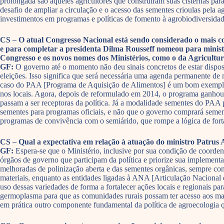
prolongada são aqueles agricultores que construíram suas cisternas pa
desafio de ampliar a circulação e o acesso das sementes crioulas pela a
investimentos em programas e políticas de fomento à agrobiodiversidad
CS – O atual Congresso Nacional está sendo considerado o mais c
e para completar a presidenta Dilma Rousseff nomeou para ministr
Congresso e os novos nomes dos Ministérios, como o da Agricultur
GF:
O governo até o momento não deu sinais concretos de estar dispost
eleições. Isso significa que será necessária uma agenda permanente de 
caso do PAA [Programa de Aquisição de Alimentos] é um bom exemplo. 
nos locais. Agora, depois de reformulado em 2014, o programa ganhou u
passam a ser receptoras da política. Já a modalidade sementes do PAA 
sementes para programas oficiais, e não que o governo comprará semente
programas de convivência com o semiárido, que rompe a lógica de forta
CS – Qual a expectativa em relação à atuação do ministro Patrus 
GF:
Espera-se que o Ministério, inclusive por sua condição de coordena
órgãos de governo que participam da política e priorize sua implementa
melhoradas de polinização aberta e das sementes orgânicas, sempre con
materiais, enquanto as entidades ligadas à ANA [Articulação Nacional 
uso dessas variedades de forma a fortalecer ações locais e regionais p
germoplasma para que as comunidades rurais possam ter acesso aos ma
em prática outro componente fundamental da política de agroecologia