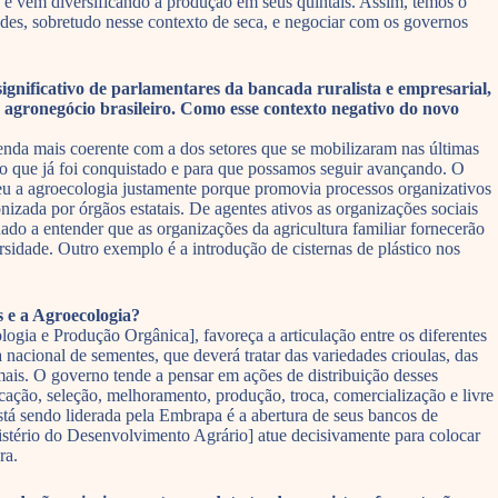
s e vêm diversificando a produção em seus quintais. Assim, temos o
dades, sobretudo nesse contexto de seca, e negociar com os governos
gnificativo de parlamentares da bancada ruralista e empresarial,
 agronegócio brasileiro. Como esse contexto negativo do novo
enda mais coerente com a dos setores que se mobilizaram nas últimas
ilo que já foi conquistado e para que possamos seguir avançando. O
eu a agroecologia justamente porque promovia processos organizativos
zada por órgãos estatais. De agentes ativos as organizações sociais
ado a entender que as organizações da agricultura familiar fornecerão
sidade. Outro exemplo é a introdução de cisternas de plástico nos
s e a Agroecologia?
ogia e Produção Orgânica], favoreça a articulação entre os diferentes
 nacional de sementes, que deverá tratar das variedades crioulas, das
mais. O governo tende a pensar em ações de distribuição desses
ação, seleção, melhoramento, produção, troca, comercialização e livre
está sendo liderada pela Embrapa é a abertura de seus bancos de
stério do Desenvolvimento Agrário] atue decisivamente para colocar
ra.