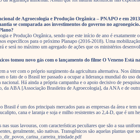
Nacional de Agroecologia e Produção Orgânica – PNAPO e em 2013
antia se comparada aos investimentos do governo no agronegócio. O
 Plano?
ogia e Produção Orgânica, sendo que este início de ano é exatamente
os específicos para o próximo Planapo (2016-2018). Uma mobilização 
ecerá e será no máximo um agregado de ações que os ministérios desenv
os tomou novo gás com o lançamento do filme O Veneno Está na 
tem a ver com o próprio surgimento da agricultura alternativa. Nos últ
 o fato de o Brasil ter passado a ocupar a liderança mundial do uso d
 nacional. Há ainda a própria campanha e o apoio decisivo de pesquisad
ho, da ABA [Associação Brasileira de Agroecologia], da ANA e de outr
 Brasil é um dos principais mercados para as empresas da área e tem u
calipto, cana e laranja e soja e milho resistentes ao 2,4-D, que é um h
s nas suas lavouras, com características peculiares que são a sua unifo
entes, geralmente, são nativas. Transgênicos são aquelas plantas que 
o_dir_povos_carina_carreira_trindade.pdf