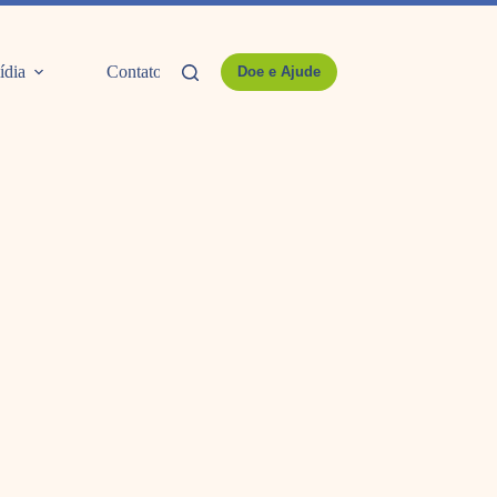
ídia
Contato
Doe e Ajude