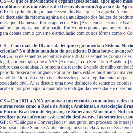
CS – O que os movimentos e organizações sociais, após apoio mass
conflituosa dos ministérios do Desenvolvimento Agrário e da Agri
GF:
Em primeiro lugar aparece sem dúvida a questão agrária. A concent
da discussão da reforma agrária e da atualização dos índices de produ
destaque. Da mesma forma aparece a Ater [Assistência Técnica e Exten
até hoje pouquíssima informação. Entre outros pontos que poderiam ain
para debate com o governo e articulação com outros fóruns como o C
CS – Com mais de 10 anos da lei que regulamenta o Sistema Nacion
crioulas? No último mandato da presidenta Dilma houve avanços?
GF:
A lei de sementes reconhece desde 2003 as sementes crioulas e as v
legal, por exemplo, que a ASA [Articulação do Semiárido Brasileiro] 
sobre essa conquista. A primeira diz respeito à venda de milho em bal
período de seca prolongado. Por outro lado, está se mostrando uma ver
vendido. Outro risco vem das discussões para se regulamentar no país u
sociedade civil. Aí se discute uma nova definição de sementes crioulas
acabam por privilegiar a quantidade no lugar da diversidade e dissemin
CS – Em 2011 a ANA promoveu um encontro com outras redes chama
outras redes como a Rede de Justiça Ambiental, a Associação B
o Fórum Brasileiro de Segurança e Soberania Alimentar e Nutrici
realizar para enfrentar esse cenário desfavorável às sementes crio
GF:
O “Diálogos e Convergências” inaugurou um processo de interação 
Simpósio sobre Saúde e Ambiente organizado pela Abrasco. Esse encont
impactos sobre a sociedade, seja pelo viés da justiça ambiental, seja p