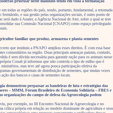
 poderão priorizar neste mandato tendo em vista a formatação
 em todas as regiões do país, sendo, portanto, fundamental, a retomada
Semiárido, e sua gestão pelas organizações sociais, é outro ponto de
 será dado à Anater, a Agência Nacional de Ater, sobre a qual se tem
de consolidar sua Comissão Nacional [CNAPO] como espaço privilegiado
nais.
gricultor familiar que produz, armazena e planta sementes
 decreto que instituiu a PNAPO ampliou esses direitos. É com essa base
tes comunitários na região. Duas principais ameaças pairam, contudo,
ida é sem dúvida necessária para garantir ração para os animais nesse
 própria Conab já informou que não controla o tipo de milho que é
ministérios, mas teve até agora pouca participação efetiva da
rogramas governamentais de distribuição de sementes, que muitas vezes
a ação dos bancos e casas de sementes locais.
 demonstrou perpassar as bandeiras de luta e estratégias das
lheres – MMM, Fórum Brasileiro de Economia Solidária – FBES e
ras organizações do campo de defesa da Agroecologia podem
 viu, por exemplo, no III Encontro Nacional de Agroecologia e no
 crítica própria em relação ao modelo dominante de agricultura e seus
ências agroecológicas uma proposta convergente e unificadora dessas