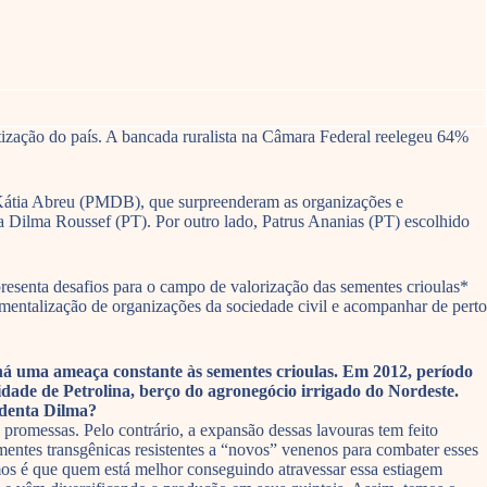
ização do país. A bancada ruralista na Câmara Federal reelegeu 64%
a Kátia Abreu (PMDB), que surpreenderam as organizações e
a Dilma Roussef (PT). Por outro lado, Patrus Ananias (PT) escolhido
resenta desafios para o campo de valorização das sementes crioulas*
rumentalização de organizações da sociedade civil e acompanhar de perto
 há uma ameaça constante às sementes crioulas. Em 2012, período
dade de Petrolina, berço do agronegócio irrigado do Nordeste.
identa Dilma?
promessas. Pelo contrário, a expansão dessas lavouras tem feito
entes transgênicas resistentes a “novos” venenos para combater esses
os é que quem está melhor conseguindo atravessar essa estiagem