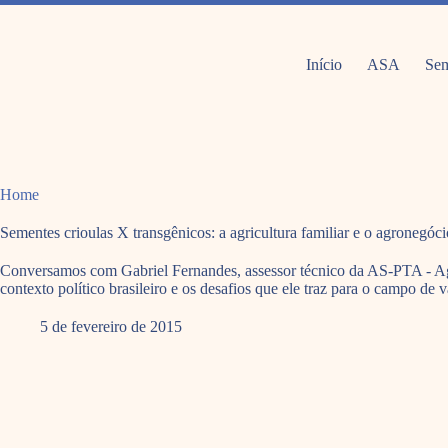
Pular
para
o
conteúdo
Início
ASA
Sem
Home
Sementes crioulas X transgênicos: a agricultura familiar e o agronegóc
Conversamos com Gabriel Fernandes, assessor técnico da AS-PTA - Agri
contexto político brasileiro e os desafios que ele traz para o campo de 
5 de fevereiro de 2015