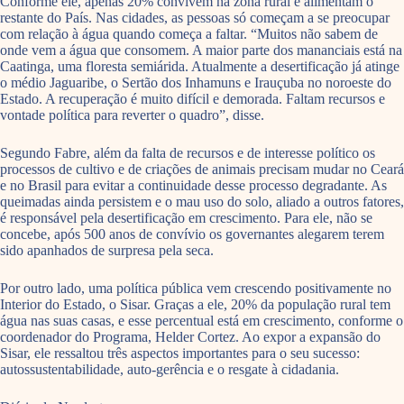
Conforme ele, apenas 20% convivem na zona rural e alimentam o
restante do País. Nas cidades, as pessoas só começam a se preocupar
com relação à água quando começa a faltar. “Muitos não sabem de
onde vem a água que consomem. A maior parte dos mananciais está na
Caatinga, uma floresta semiárida. Atualmente a desertificação já atinge
o médio Jaguaribe, o Sertão dos Inhamuns e Irauçuba no noroeste do
Estado. A recuperação é muito difícil e demorada. Faltam recursos e
vontade política para reverter o quadro”, disse.
Segundo Fabre, além da falta de recursos e de interesse político os
processos de cultivo e de criações de animais precisam mudar no Ceará
e no Brasil para evitar a continuidade desse processo degradante. As
queimadas ainda persistem e o mau uso do solo, aliado a outros fatores,
é responsável pela desertificação em crescimento. Para ele, não se
concebe, após 500 anos de convívio os governantes alegarem terem
sido apanhados de surpresa pela seca.
Por outro lado, uma política pública vem crescendo positivamente no
Interior do Estado, o Sisar. Graças a ele, 20% da população rural tem
água nas suas casas, e esse percentual está em crescimento, conforme o
coordenador do Programa, Helder Cortez. Ao expor a expansão do
Sisar, ele ressaltou três aspectos importantes para o seu sucesso:
autossustentabilidade, auto-gerência e o resgate à cidadania.