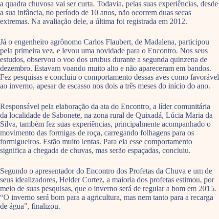
a quadra chuvosa vai ser curta. Todavia, pelas suas experiências, desde
a sua infância, no período de 10 anos, não ocorrem duas secas
extremas. Na avaliação dele, a última foi registrada em 2012.
Já o engenheiro agrônomo Carlos Flaubert, de Madalena, participou
pela primeira vez, e levou uma novidade para o Encontro. Nos seus
estudos, observou o voo dos urubus durante a segunda quinzena de
dezembro. Estavam voando muito alto e não apareceram em bandos.
Fez pesquisas e concluiu o comportamento dessas aves como favorável
ao inverno, apesar de escasso nos dois a três meses do início do ano.
Responsável pela elaboração da ata do Encontro, a líder comunitária
da localidade de Sabonete, na zona rural de Quixadá, Lúcia Maria da
Silva, também fez suas experiências, principalmente acompanhado o
movimento das formigas de roça, carregando folhagens para os
formigueiros. Estão muito lentas. Para ela esse comportamento
significa a chegada de chuvas, mas serão espaçadas, concluiu.
Segundo o apresentador do Encontro dos Profetas da Chuva e um de
seus idealizadores, Helder Cortez, a maioria dos profetas estimou, por
meio de suas pesquisas, que o inverno será de regular a bom em 2015.
“O inverno será bom para a agricultura, mas nem tanto para a recarga
de água”, finalizou.