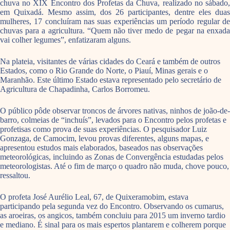
chuva no XIX Encontro dos Profetas da Chuva, realizado no sábado,
em Quixadá. Mesmo assim, dos 26 participantes, dentre eles duas
mulheres, 17 concluíram nas suas experiências um período regular de
chuvas para a agricultura. “Quem não tiver medo de pegar na enxada
vai colher legumes”, enfatizaram alguns.
Na plateia, visitantes de várias cidades do Ceará e também de outros
Estados, como o Rio Grande do Norte, o Piauí, Minas gerais e o
Maranhão. Este último Estado estava representado pelo secretário de
Agricultura de Chapadinha, Carlos Borromeu.
O público pôde observar troncos de árvores nativas, ninhos de joão-de-
barro, colmeias de “inchuís”, levados para o Encontro pelos profetas e
profetisas como prova de suas experiências. O pesquisador Luiz
Gonzaga, de Camocim, levou provas diferentes, alguns mapas, e
apresentou estudos mais elaborados, baseados nas observações
meteorológicas, incluindo as Zonas de Convergência estudadas pelos
meteorologistas. Até o fim de março o quadro não muda, chove pouco,
ressaltou.
O profeta José Aurélio Leal, 67, de Quixeramobim, estava
participando pela segunda vez do Encontro. Observando os cumarus,
as aroeiras, os angicos, também concluiu para 2015 um inverno tardio
e mediano. É sinal para os mais espertos plantarem e colherem porque