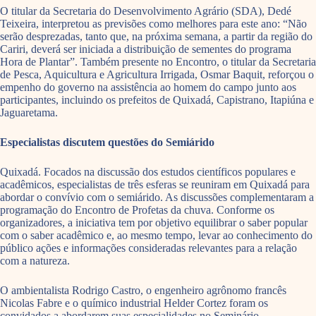
O titular da Secretaria do Desenvolvimento Agrário (SDA), Dedé
Teixeira, interpretou as previsões como melhores para este ano: “Não
serão desprezadas, tanto que, na próxima semana, a partir da região do
Cariri, deverá ser iniciada a distribuição de sementes do programa
Hora de Plantar”. Também presente no Encontro, o titular da Secretaria
de Pesca, Aquicultura e Agricultura Irrigada, Osmar Baquit, reforçou o
empenho do governo na assistência ao homem do campo junto aos
participantes, incluindo os prefeitos de Quixadá, Capistrano, Itapiúna e
Jaguaretama.
Especialistas discutem questões do Semiárido
Quixadá. Focados na discussão dos estudos científicos populares e
acadêmicos, especialistas de três esferas se reuniram em Quixadá para
abordar o convívio com o semiárido. As discussões complementaram a
programação do Encontro de Profetas da chuva. Conforme os
organizadores, a iniciativa tem por objetivo equilibrar o saber popular
com o saber acadêmico e, ao mesmo tempo, levar ao conhecimento do
público ações e informações consideradas relevantes para a relação
com a natureza.
O ambientalista Rodrigo Castro, o engenheiro agrônomo francês
Nicolas Fabre e o químico industrial Helder Cortez foram os
convidados a abordarem suas especialidades no Seminário