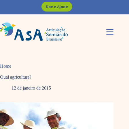
Pular
Doe e Ajude
para
o
conteúdo
Home
Qual agricultura?
12 de janeiro de 2015