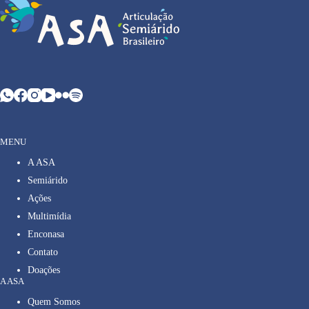
MENU
A ASA
Semiárido
Ações
Multimídia
Enconasa
Contato
Doações
A ASA
Quem Somos