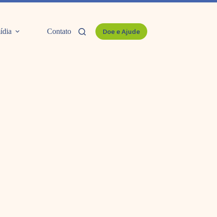
ídia
Contato
Doe e Ajude