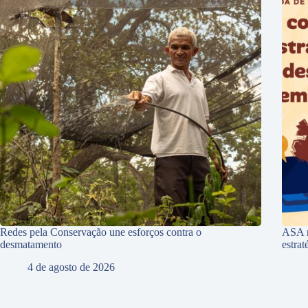
Redes pela Conservação une esforços contra o
ASA r
desmatamento
estra
4 de agosto de 2026