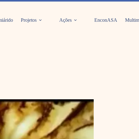
iárido
Projetos
Ações
EnconASA
Multim