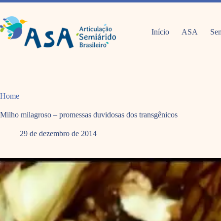
Pular
para
o
conteúdo
Início
ASA
Sem
Home
Milho milagroso – promessas duvidosas dos transgênicos
29 de dezembro de 2014