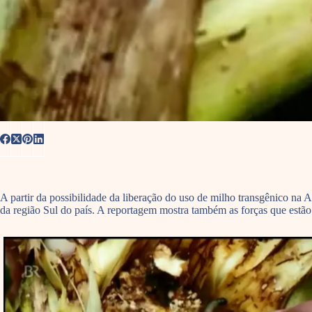
A partir da possibilidade da liberação do uso de milho transgênico n
da região Sul do país. A reportagem mostra também as forças que estão 