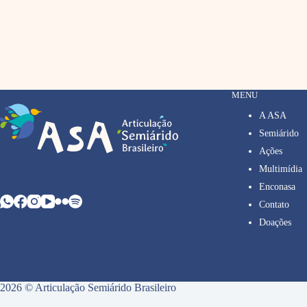
MENU
A ASA
Semiárido
Ações
Multimídia
Enconasa
Contato
Doações
2026 © Articulação Semiárido Brasileiro