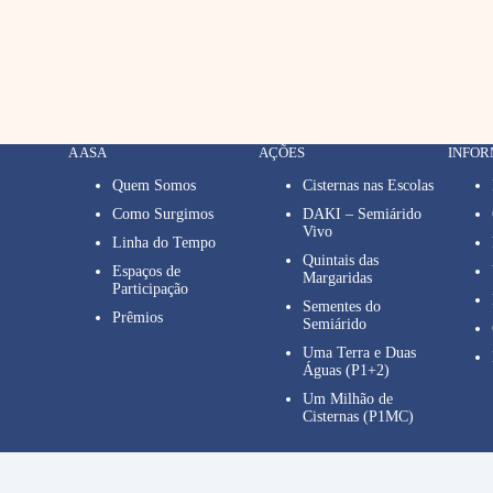
A ASA
AÇÕES
INFO
Quem Somos
Cisternas nas Escolas
Como Surgimos
DAKI – Semiárido
Vivo
Linha do Tempo
Quintais das
Espaços de
Margaridas
Participação
Sementes do
Prêmios
Semiárido
Uma Terra e Duas
Águas (P1+2)
Um Milhão de
Cisternas (P1MC)