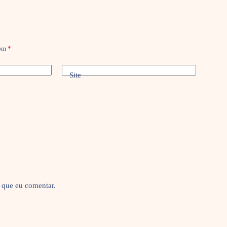
com
*
Site
 que eu comentar.