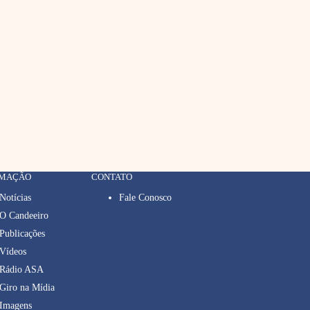
RMAÇÃO
CONTATO
Notícias
Fale Conosco
O Candeeiro
Publicações
Vídeos
Rádio ASA
Giro na Mídia
Imagens