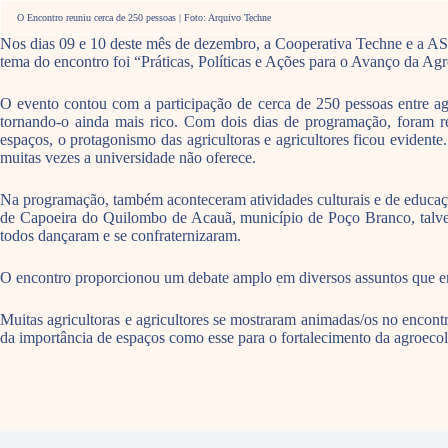
O Encontro reuniu cerca de 250 pessoas | Foto: Arquivo Techne
Nos dias 09 e 10 deste mês de dezembro, a Cooperativa Techne e a A
tema do encontro foi “Práticas, Políticas e Ações para o Avanço da Ag
O evento contou com a participação de cerca de 250 pessoas entre agri
tornando-o ainda mais rico. Com dois dias de programação, foram re
espaços, o protagonismo das agricultoras e agricultores ficou evident
muitas vezes a universidade não oferece.
Na programação, também aconteceram atividades culturais e de educaçã
de Capoeira do Quilombo de Acauã, município de Poço Branco, talvez
todos dançaram e se confraternizaram.
O encontro proporcionou um debate amplo em diversos assuntos que en
Muitas agricultoras e agricultores se mostraram animadas/os no encontr
da importância de espaços como esse para o fortalecimento da agroeco