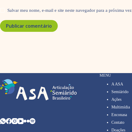
Salvar meu nome, e-mail e site neste navegador para a próxima vez
Publicar comentário
MENU
A ASA
Semiárido
Ações
Multimídia
Enconasa
Contato
Doações