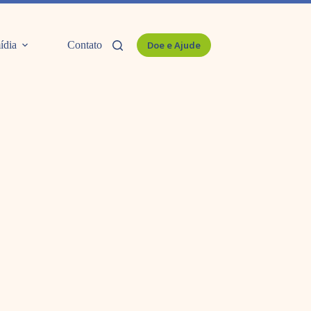
ídia
Contato
Doe e Ajude