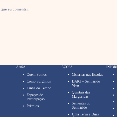
 que eu comentar.
A ASA
AÇÕES
INFO
Quem Somos
Cisternas nas Escolas
Como Surgimos
DAKI – Semiárido
Vivo
Linha do Tempo
Quintais das
Espaços de
Margaridas
Participação
Sementes do
Prêmios
Semiárido
Uma Terra e Duas