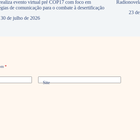
ealiza evento virtual pré COP17 com foco em
Radionovela
tégias de comunicação para o combate à desertificação
23 de
30 de julho de 2026
com
*
Site