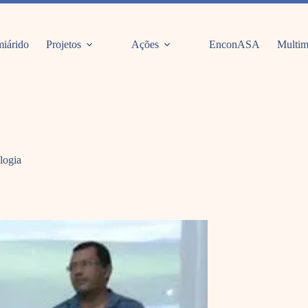
iárido
Projetos
Ações
EnconASA
Multim
logia