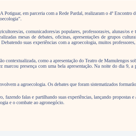
SA Potiguar, em parceria com a Rede Pardal, realizaram o 4º Encontr
roecologia”.
cultores/as, comunicadores/as populares, professoras/es, alunas/os e 
alizadas mesas de debates, oficinas, apresentações de grupos cultur
e. Debatendo suas experiências com a agroecologia, muitos professores
o contextualizada, como a apresentação do Teatro de Mamulengos sobre
 marcou presença com uma bela apresentação. Na noite do dia 9, a p
volvem a agroecologia. Os debates que foram sistematizados formarão 
o, fazendo falas e partilhando suas experiências, lançando propostas e
logia e o combate ao agronegócio.