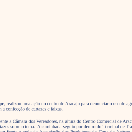
 realizou uma ação no centro de Aracaju para denunciar o uso de agro
 a confecção de cartazes e faixas.
nte a Câmara dos Vereadores, na altura do Centro Comercial de Aracaju
cartazes sobre o tema. A caminhada seguiu por dentro do Terminal de 
m frente a sede da Associação dos Produtores de Cana de Açúcar de