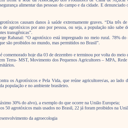
segurança alimentar das pessoas do campo e da cidade. E denunciado o 
rotóxicos causam danos à saúde extremamente graves. “Dia três de d
os de agrotóxicos por ano por pessoa, ou seja, a população não sabe d
tes transgênicas”.
orge Rabanal: “O agrotóxico está impregnado no meio rural. 78% do 
que são proibidos no mundo, mas permitidos no Brasil”.
e é comemorado hoje dia 03 de dezembro e terminou por volta do mei
s sem Terra- MST, Movimento dos Pequenos Agricultores – MPA, Rede
sitários.
a os Agrotóxicos e Pela Vida, que reúne agricultores\as, ao lado de 
da população e no ambiente brasileiro.
o máximo 30% do alvo), a exemplo do que ocorre na União Europeia;
os 50 agrotóxicos mais usados no Brasil, 22 já foram proibidos na Uni
 desenvolvimento da agroecologia