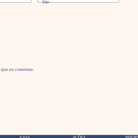
Site
 que eu comentar.
A ASA
AÇÕES
INFO