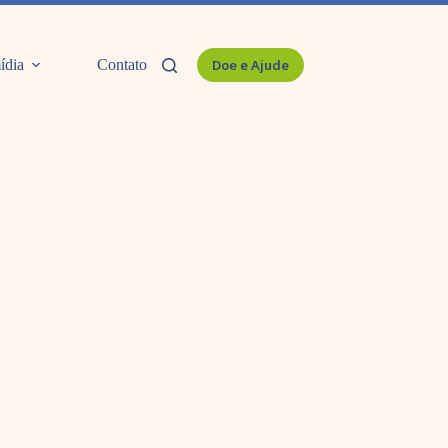
ídia
Contato
Doe e Ajude