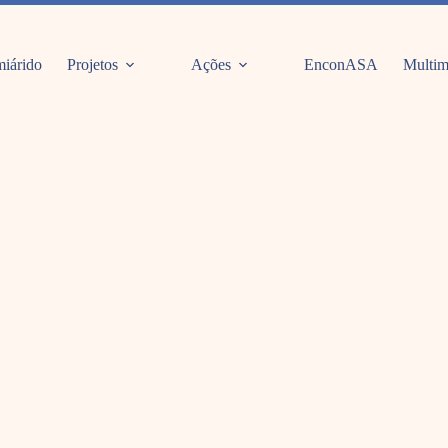
iárido
Projetos
Ações
EnconASA
Multim