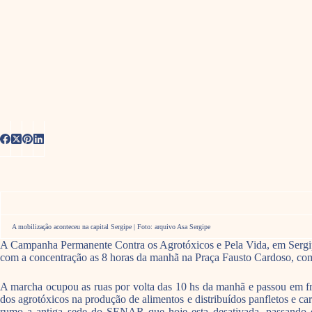
A mobilização aconteceu na capital Sergipe | Foto: arquivo Asa Sergipe
A Campanha Permanente Contra os Agrotóxicos e Pela Vida, em Sergipe,
com a concentração as 8 horas da manhã na Praça Fausto Cardoso, com
A marcha ocupou as ruas por volta das 10 hs da manhã e passou em fre
dos agrotóxicos na produção de alimentos e distribuídos panfletos e 
rumo a antiga sede do SENAR que hoje esta desativada, passando e