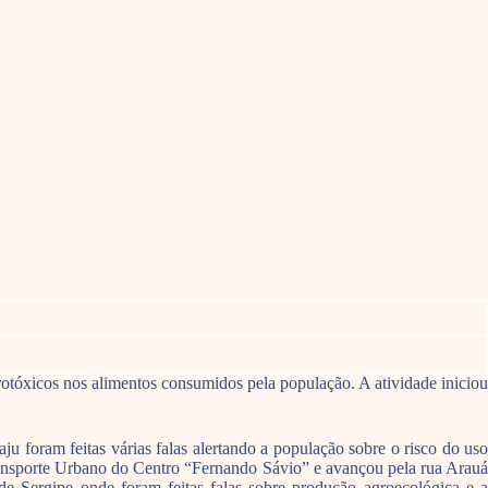
tóxicos nos alimentos consumidos pela população. A atividade iniciou
 foram feitas várias falas alertando a população sobre o risco do uso
Transporte Urbano do Centro “Fernando Sávio” e avançou pela rua Arauá
 Sergipe onde foram feitas falas sobre produção agroecológica e a