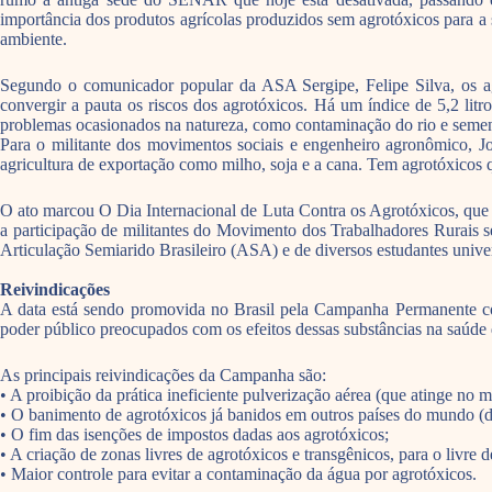
importância dos produtos agrícolas produzidos sem agrotóxicos para a 
ambiente.
Segundo o comunicador popular da ASA Sergipe, Felipe Silva, os ag
convergir a pauta os riscos dos agrotóxicos. Há um índice de 5,2 litr
problemas ocasionados na natureza, como contaminação do rio e semen
Para o militante dos movimentos sociais e engenheiro agronômico, J
agricultura de exportação como milho, soja e a cana. Tem agrotóxicos 
O ato marcou O Dia Internacional de Luta Contra os Agrotóxicos, qu
a participação de militantes do Movimento dos Trabalhadores Rurai
Articulação Semiarido Brasileiro (ASA) e de diversos estudantes univer
Reivindicações
A data está sendo promovida no Brasil pela Campanha Permanente contr
poder público preocupados com os efeitos dessas substâncias na saúde 
As principais reivindicações da Campanha são:
• A proibição da prática ineficiente pulverização aérea (que atinge n
• O banimento de agrotóxicos já banidos em outros países do mundo (d
• O fim das isenções de impostos dadas aos agrotóxicos;
• A criação de zonas livres de agrotóxicos e transgênicos, para o livre
• Maior controle para evitar a contaminação da água por agrotóxicos.