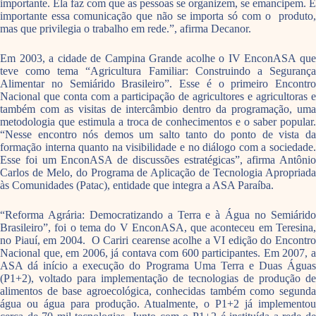
importante. Ela faz com que as pessoas se organizem, se emancipem. É
importante essa comunicação que não se importa só com o produto,
mas que privilegia o trabalho em rede.”, afirma Decanor.
Em 2003, a cidade de Campina Grande acolhe o IV EnconASA que
teve como tema “Agricultura Familiar: Construindo a Segurança
Alimentar no Semiárido Brasileiro”. Esse é o primeiro Encontro
Nacional que conta com a participação de agricultores e agricultoras e
também com as visitas de intercâmbio dentro da programação, uma
metodologia que estimula a troca de conhecimentos e o saber popular.
“Nesse encontro nós demos um salto tanto do ponto de vista da
formação interna quanto na visibilidade e no diálogo com a sociedade.
Esse foi um EnconASA de discussões estratégicas”, afirma Antônio
Carlos de Melo, do Programa de Aplicação de Tecnologia Apropriada
às Comunidades (Patac), entidade que integra a ASA Paraíba.
“Reforma Agrária: Democratizando a Terra e à Água no Semiárido
Brasileiro”, foi o tema do V EnconASA, que aconteceu em Teresina,
no Piauí, em 2004. O Cariri cearense acolhe a VI edição do Encontro
Nacional que, em 2006, já contava com 600 participantes. Em 2007, a
ASA dá início a execução do Programa Uma Terra e Duas Águas
(P1+2), voltado para implementação de tecnologias de produção de
alimentos de base agroecológica, conhecidas também como segunda
água ou água para produção. Atualmente, o P1+2 já implementou