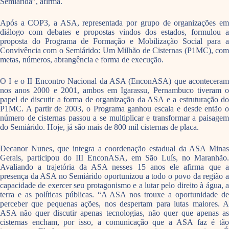
Semiárida”, afirma.
Após a COP3, a ASA, representada por grupo de organizações em
diálogo com debates e propostas vindos dos estados, formulou a
proposta do Programa de Formação e Mobilização Social para a
Convivência com o Semiárido: Um Milhão de Cisternas (P1MC), com
metas, números, abrangência e forma de execução.
O I e o II Encontro Nacional da ASA (EnconASA) que aconteceram
nos anos 2000 e 2001, ambos em Igarassu, Pernambuco tiveram o
papel de discutir a forma de organização da ASA e a estruturação do
P1MC. A partir de 2003, o Programa ganhou escala e desde então o
número de cisternas passou a se multiplicar e transformar a paisagem
do Semiárido. Hoje, já são mais de 800 mil cisternas de placa.
Decanor Nunes, que integra a coordenação estadual da ASA Minas
Gerais, participou do III EnconASA, em São Luís, no Maranhão.
Avaliando a trajetória da ASA nesses 15 anos ele afirma que a
presença da ASA no Semiárido oportunizou a todo o povo da região a
capacidade de exercer seu protagonismo e a lutar pelo direito à água, a
terra e as políticas públicas. “A ASA nos trouxe a oportunidade de
perceber que pequenas ações, nos despertam para lutas maiores. A
ASA não quer discutir apenas tecnologias, não quer que apenas as
cisternas encham, por isso, a comunicação que a ASA faz é tão