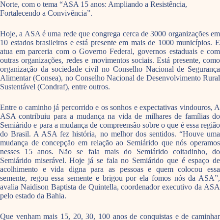
Norte, com o tema “ASA 15 anos: Ampliando a Resistência,
Fortalecendo a Convivência”.
Hoje, a ASA é uma rede que congrega cerca de 3000 organizações em
10 estados brasileiros e está presente em mais de 1000 municípios. E
atua em parceria com o Governo Federal, governos estaduais e com
outras organizações, redes e movimentos sociais. Está presente, como
organização da sociedade civil no Conselho Nacional de Segurança
Alimentar (Consea), no Conselho Nacional de Desenvolvimento Rural
Sustentável (Condraf), entre outros.
Entre o caminho já percorrido e os sonhos e expectativas vindouros, A
ASA contribuiu para a mudança na vida de milhares de famílias do
Semiárido e para a mudança de compreensão sobre o que é essa região
do Brasil. A ASA fez história, no melhor dos sentidos. “Houve uma
mudança de concepção em relação ao Semiárido que nós operamos
nesses 15 anos. Não se fala mais do Semiárido coitadinho, do
Semiárido miserável. Hoje já se fala no Semiárido que é espaço de
acolhimento e vida digna para as pessoas e quem colocou essa
semente, regou essa semente e brigou por ela fomos nós da ASA”,
avalia Naidison Baptista de Quintella, coordenador executivo da ASA
pelo estado da Bahia.
Que venham mais 15, 20, 30, 100 anos de conquistas e de caminhar