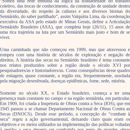
“Somos uma rede imbuída da lógica da solidariedade do trabalho
coletivo, das trocas de conhecimento, da construção de unidade dentro
da diversidade, do respeito às culturas e aos diversos biomas do
Semiárido, do saber partilhado”, assim Valquíria Lima, da coordenação
executiva da ASA pelo estado de Minas Gerais, define a Articulação
Semiárido Brasileiro (ASA), que completa hoje (26/11), 15 anos de
uma rica trajetória na luta por um Semiárido mais justo e bom de se
viver.
Uma caminhada que não começou em 1999, mas que atravessou e
rompeu com uma história de séculos de exploração e negação de
direitos. A história das secas no Semiárido brasileiro é tema constante
nos relatos produzidos sobre a região desde o século XVI por
pesquisadores/as e historiadores/as. Como consequências desse quadro
de estiagem, quase constante, a região era, frequentemente, assolada
pela migração desenfreada, doenças epidêmicas, fome, sede, miséria.
Somente no século XX, o Estado brasileiro, começa a ter uma
presença mais constante no campo e na região semiárida, em particular.
Em 1909, foi criada a Inspetoria de Obras contra a Seca (IOS), que em
1945 passou a se chamar Departamento Nacional de Obras Contra as
Secas (DNOCS). Desde esse período, a concepção do “combate à
seca” regeu a ação governamental, deixando claro quais eram os
objetivos e os meios utilizados na implementação das políticas voltadas
à região: a seca deveria ser combatida por meio de grandes obras