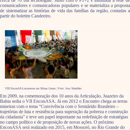
cerca de 70 mil tecnologias. Junto com o P1+2 é instituída a rede de
comunicadores e comunicadoras populares e se materializa a proposta
de sistematizar as histórias de vida das famílias da região, contadas a
partir do boletim Candeeiro.
VIII EnconASA aconteceu em Minas Gerais | Foto: Josy Manhães
Em 2009, na comemoração dos 10 anos da Articulação, Juazeiro da
Bahia sedia o VII EnconASA. Já em 2012 o Encontro chega as terras
mineiras com o tema “Convivência com o Semiárido Brasileiro –
trajetórias de luta e resistência para superação da pobreza e construção
da cidadania” e teve um papel importante na redefinição de estratégias
no campo político e de proposição de novas ações. O próximo
EnconASA será realizado em 2015, em Mossoró, no Rio Grande do