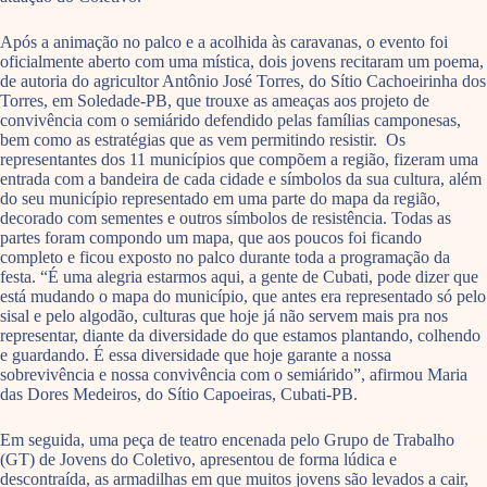
Após a animação no palco e a acolhida às caravanas, o evento foi
oficialmente aberto com uma mística, dois jovens recitaram um poema,
de autoria do agricultor Antônio José Torres, do Sítio Cachoeirinha dos
Torres, em Soledade-PB, que trouxe as ameaças aos projeto de
convivência com o semiárido defendido pelas famílias camponesas,
bem como as estratégias que as vem permitindo resistir. Os
representantes dos 11 municípios que compõem a região, fizeram uma
entrada com a bandeira de cada cidade e símbolos da sua cultura, além
do seu município representado em uma parte do mapa da região,
decorado com sementes e outros símbolos de resistência. Todas as
partes foram compondo um mapa, que aos poucos foi ficando
completo e ficou exposto no palco durante toda a programação da
festa. “É uma alegria estarmos aqui, a gente de Cubati, pode dizer que
está mudando o mapa do município, que antes era representado só pelo
sisal e pelo algodão, culturas que hoje já não servem mais pra nos
representar, diante da diversidade do que estamos plantando, colhendo
e guardando. É essa diversidade que hoje garante a nossa
sobrevivência e nossa convivência com o semiárido”, afirmou Maria
das Dores Medeiros, do Sítio Capoeiras, Cubati-PB.
Em seguida, uma peça de teatro encenada pelo Grupo de Trabalho
(GT) de Jovens do Coletivo, apresentou de forma lúdica e
descontraída, as armadilhas em que muitos jovens são levados a cair,