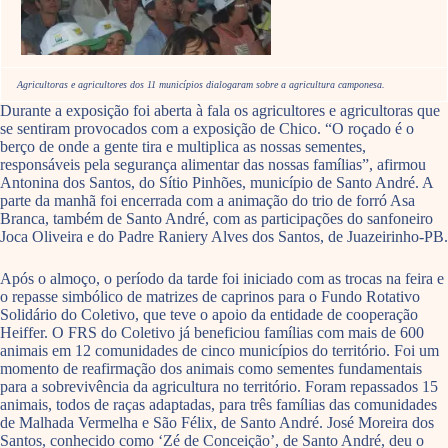
Agricultoras e agricultores dos 11 municípios dialogaram sobre a agricultura camponesa.
Durante a exposição foi aberta à fala os agricultores e agricultoras que
se sentiram provocados com a exposição de Chico. “O roçado é o
berço de onde a gente tira e multiplica as nossas sementes,
responsáveis pela segurança alimentar das nossas famílias”, afirmou
Antonina dos Santos, do Sítio Pinhões, município de Santo André. A
parte da manhã foi encerrada com a animação do trio de forró Asa
Branca, também de Santo André, com as participações do sanfoneiro
Joca Oliveira e do Padre Raniery Alves dos Santos, de Juazeirinho-PB.
Após o almoço, o período da tarde foi iniciado com as trocas na feira e
o repasse simbólico de matrizes de caprinos para o Fundo Rotativo
Solidário do Coletivo, que teve o apoio da entidade de cooperação
Heiffer. O FRS do Coletivo já beneficiou famílias com mais de 600
animais em 12 comunidades de cinco municípios do território. Foi um
momento de reafirmação dos animais como sementes fundamentais
para a sobrevivência da agricultura no território. Foram repassados 15
animais, todos de raças adaptadas, para três famílias das comunidades
de Malhada Vermelha e São Félix, de Santo André. José Moreira dos
Santos, conhecido como ‘Zé de Conceição’, de Santo André, deu o