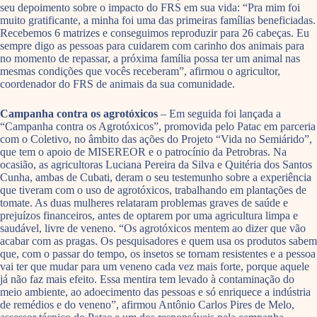
seu depoimento sobre o impacto do FRS em sua vida: “Pra mim foi
muito gratificante, a minha foi uma das primeiras famílias beneficiadas.
Recebemos 6 matrizes e conseguimos reproduzir para 26 cabeças. Eu
sempre digo as pessoas para cuidarem com carinho dos animais para
no momento de repassar, a próxima família possa ter um animal nas
mesmas condições que vocês receberam”, afirmou o agricultor,
coordenador do FRS de animais da sua comunidade.
Campanha contra os agrotóxicos
– Em seguida foi lançada a
“Campanha contra os Agrotóxicos”, promovida pelo Patac em parceria
com o Coletivo, no âmbito das ações do Projeto “Vida no Semiárido”,
que tem o apoio de MISEREOR e o patrocínio da Petrobras. Na
ocasião, as agricultoras Luciana Pereira da Silva e Quitéria dos Santos
Cunha, ambas de Cubati, deram o seu testemunho sobre a experiência
que tiveram com o uso de agrotóxicos, trabalhando em plantações de
tomate. As duas mulheres relataram problemas graves de saúde e
prejuízos financeiros, antes de optarem por uma agricultura limpa e
saudável, livre de veneno. “Os agrotóxicos mentem ao dizer que vão
acabar com as pragas. Os pesquisadores e quem usa os produtos sabem
que, com o passar do tempo, os insetos se tornam resistentes e a pessoa
vai ter que mudar para um veneno cada vez mais forte, porque aquele
já não faz mais efeito. Essa mentira tem levado à contaminação do
meio ambiente, ao adoecimento das pessoas e só enriquece a indústria
de remédios e do veneno”, afirmou Antônio Carlos Pires de Melo,