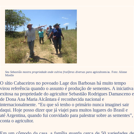
Seu Sebastião mostra propriedade onde cultiva frutíferas diversas para
agricultores/as. Foto: Alinne
Mirelle
O sítio Cabaceiros no povoado Lage dos Barbosas há muito tempo
virou referência quando o assunto é produção de sementes. A iniciativa
exitosa na propriedade do agricultor Sebastião Rodrigues Damasceno e
de Dona Ana Maria Alcântara é reconhecida nacional e
internacionalmente. “Eu que só tenho o primário nunca imaginei sair
daqui. Hoje posso dizer que já viajei para muitos lugares do Brasil e
até Argentina, quando fui convidado para palestrar sobre as sementes”,
conta o agricultor.
Em um cômodo da casa, a família guarda cerca de 50 variedades de