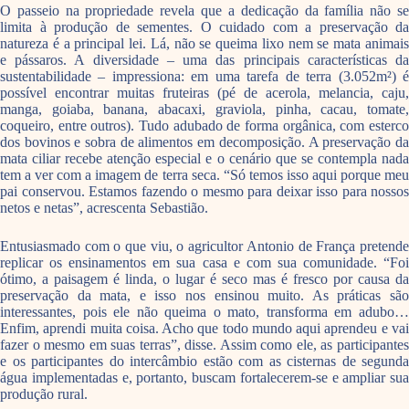
O passeio na propriedade revela que a dedicação da família não se
limita à produção de sementes. O cuidado com a preservação da
natureza é a principal lei. Lá, não se queima lixo nem se mata animais
e pássaros. A diversidade – uma das principais características da
sustentabilidade – impressiona: em uma tarefa de terra (3.052m²) é
possível encontrar muitas fruteiras (pé de acerola, melancia, caju,
manga, goiaba, banana, abacaxi, graviola, pinha, cacau, tomate,
coqueiro, entre outros). Tudo adubado de forma orgânica, com esterco
dos bovinos e sobra de alimentos em decomposição. A preservação da
mata ciliar recebe atenção especial e o cenário que se contempla nada
tem a ver com a imagem de terra seca. “Só temos isso aqui porque meu
pai conservou. Estamos fazendo o mesmo para deixar isso para nossos
netos e netas”, acrescenta Sebastião.
Entusiasmado com o que viu, o agricultor Antonio de França pretende
replicar os ensinamentos em sua casa e com sua comunidade. “Foi
ótimo, a paisagem é linda, o lugar é seco mas é fresco por causa da
preservação da mata, e isso nos ensinou muito. As práticas são
interessantes, pois ele não queima o mato, transforma em adubo…
Enfim, aprendi muita coisa. Acho que todo mundo aqui aprendeu e vai
fazer o mesmo em suas terras”, disse. Assim como ele, as participantes
e os participantes do intercâmbio estão com as cisternas de segunda
água implementadas e, portanto, buscam fortalecerem-se e ampliar sua
produção rural.