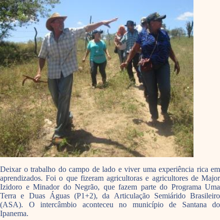
Deixar o trabalho do campo de lado e viver uma experiência rica em
aprendizados. Foi o que fizeram agricultoras e agricultores de Major
Izidoro e Minador do Negrão, que fazem parte do Programa Uma
Terra e Duas Águas (P1+2), da Articulação Semiárido Brasileiro
(ASA). O intercâmbio aconteceu no município de Santana do
Ipanema.