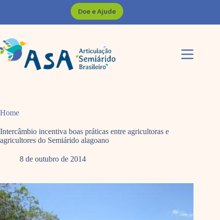
Pular
Doe e Ajude
para
o
conteúdo
Home
Intercâmbio incentiva boas práticas entre agricultoras e
agricultores do Semiárido alagoano
8 de outubro de 2014