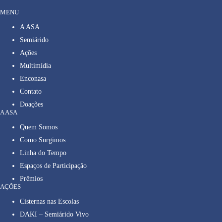
MENU
A ASA
Semiárido
Ações
Multimídia
Enconasa
Contato
Doações
A ASA
Quem Somos
Como Surgimos
Linha do Tempo
Espaços de Participação
Prêmios
AÇÕES
Cisternas nas Escolas
DAKI – Semiárido Vivo