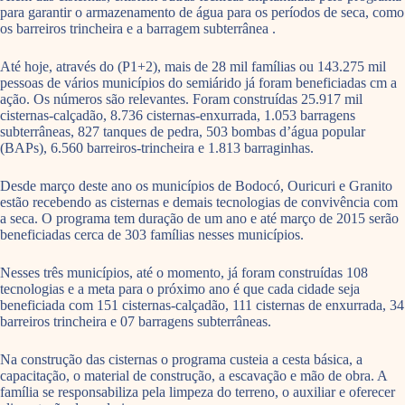
para garantir o armazenamento de água para os períodos de seca, como
os barreiros trincheira e a barragem subterrânea .
Até hoje, através do (P1+2), mais de 28 mil famílias ou 143.275 mil
pessoas de vários municípios do semiárido já foram beneficiadas cm a
ação. Os números são relevantes. Foram construídas 25.917 mil
cisternas-calçadão, 8.736 cisternas-enxurrada, 1.053 barragens
subterrâneas, 827 tanques de pedra, 503 bombas d’água popular
(BAPs), 6.560 barreiros-trincheira e 1.813 barraginhas.
Desde março deste ano os municípios de Bodocó, Ouricuri e Granito
estão recebendo as cisternas e demais tecnologias de convivência com
a seca. O programa tem duração de um ano e até março de 2015 serão
beneficiadas cerca de 303 famílias nesses municípios.
Nesses três municípios, até o momento, já foram construídas 108
tecnologias e a meta para o próximo ano é que cada cidade seja
beneficiada com 151 cisternas-calçadão, 111 cisternas de enxurrada, 34
barreiros trincheira e 07 barragens subterrâneas.
Na construção das cisternas o programa custeia a cesta básica, a
capacitação, o material de construção, a escavação e mão de obra. A
família se responsabiliza pela limpeza do terreno, o auxiliar e oferecer