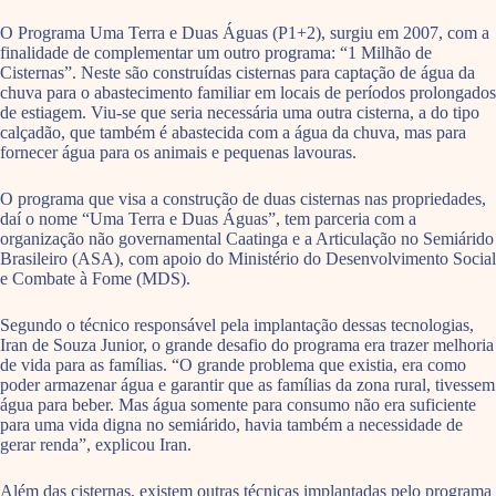
O Programa Uma Terra e Duas Águas (P1+2), surgiu em 2007, com a
finalidade de complementar um outro programa: “1 Milhão de
Cisternas”. Neste são construídas cisternas para captação de água da
chuva para o abastecimento familiar em locais de períodos prolongados
de estiagem. Viu-se que seria necessária uma outra cisterna, a do tipo
calçadão, que também é abastecida com a água da chuva, mas para
fornecer água para os animais e pequenas lavouras.
O programa que visa a construção de duas cisternas nas propriedades,
daí o nome “Uma Terra e Duas Águas”, tem parceria com a
organização não governamental Caatinga e a Articulação no Semiárido
Brasileiro (ASA), com apoio do Ministério do Desenvolvimento Social
e Combate à Fome (MDS).
Segundo o técnico responsável pela implantação dessas tecnologias,
Iran de Souza Junior, o grande desafio do programa era trazer melhoria
de vida para as famílias. “O grande problema que existia, era como
poder armazenar água e garantir que as famílias da zona rural, tivessem
água para beber. Mas água somente para consumo não era suficiente
para uma vida digna no semiárido, havia também a necessidade de
gerar renda”, explicou Iran.
Além das cisternas, existem outras técnicas implantadas pelo programa