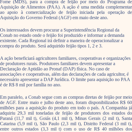
Fome (MDS), para a compra de feijão por meio do Programa de
Aquisição de Alimentos (PAA). A ação é uma medida complementar
ao apoio à comercialização de feijão iniciada pela operação de
Aquisição do Governo Federal (AGF) em maio deste ano.
Os interessados devem procurar a Superintendência Regional da
Conab no estado onde o feijão foi produzido e informar a demanda
existente. Cada Regional irá definir a maneira de operacionalizar a
compra do produto. Será adquirido feijão tipos 1, 2 e 3.
A ação beneficiará agricultores familiares, cooperativas e organizações
de produtores rurais. Produtores familiares devem apresentar a
Declaração de Aptidão ao Pronaf (DAP) física. No caso de
associações e cooperativas, além das declarações de cada agricultor, é
necessário apresentar a DAP Jurídica. O limite para aquisição no PAA
é de R$ 8 mil por família no ano.
Em paralelo, a Conab segue com as compras diretas de feijão por meio
de AGF. Entre maio e julho deste ano, foram disponibilizados R$ 60
milhões para a aquisição do produto em todo o país. A Companhia já
adquiriu 29,3 mil toneladas de feijão de produtores dos estados do
Paraná (11,7 mil t), Goiás (4,1 mil t), Minas Gerais (2 mil t), Santa
Catarina (5,9 mil t), São Paulo (2,3 mil t), Distrito Federal (3 mil t),
entre outros estados (3,3 mil t) com o uso de R$ 40 milhões dos