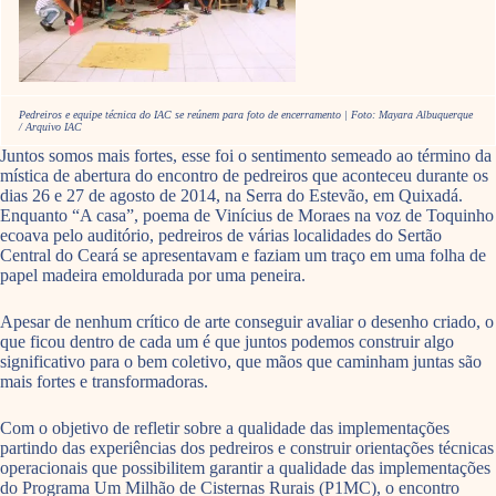
Pedreiros e equipe técnica do IAC se reúnem para foto de encerramento | Foto: Mayara Albuquerque
/ Arquivo IAC
Juntos somos mais fortes, esse foi o sentimento semeado ao término da
mística de abertura do encontro de pedreiros que aconteceu durante os
dias 26 e 27 de agosto de 2014, na Serra do Estevão, em Quixadá.
Enquanto “A casa”, poema de Vinícius de Moraes na voz de Toquinho
ecoava pelo auditório, pedreiros de várias localidades do Sertão
Central do Ceará se apresentavam e faziam um traço em uma folha de
papel madeira emoldurada por uma peneira.
Apesar de nenhum crítico de arte conseguir avaliar o desenho criado, o
que ficou dentro de cada um é que juntos podemos construir algo
significativo para o bem coletivo, que mãos que caminham juntas são
mais fortes e transformadoras.
Com o objetivo de refletir sobre a qualidade das implementações
partindo das experiências dos pedreiros e construir orientações técnicas
operacionais que possibilitem garantir a qualidade das implementações
do Programa Um Milhão de Cisternas Rurais (P1MC), o encontro