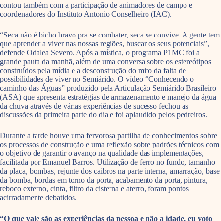
contou também com a participação de animadores de campo e
coordenadores do Instituto Antonio Conselheiro (IAC).
“Seca não é bicho bravo pra se combater, seca se convive. A gente tem
que aprender a viver nas nossas regiões, buscar os seus potenciais”,
defende Odalea Severo. Após a mística, o programa P1MC foi a
grande pauta da manhã, além de uma conversa sobre os estereótipos
construídos pela mídia e a desconstrução do mito da falta de
possibilidades de viver no Semiárido. O vídeo “Conhecendo o
caminho das Águas” produzido pela Articulação Semiárido Brasileiro
(ASA) que apresenta estratégias de armazenamento e manejo da água
da chuva através de várias experiências de sucesso fechou as
discussões da primeira parte do dia e foi aplaudido pelos pedreiros.
Durante a tarde houve uma fervorosa partilha de conhecimentos sobre
os processos de construção e uma reflexão sobre padrões técnicos com
o objetivo de garantir o avanço na qualidade das implementações,
facilitada por Emanuel Barros. Utilização de ferro no fundo, tamanho
da placa, bombas, rejunte dos caibros na parte interna, amarração, base
da bomba, bordas em torno da porta, acabamento da porta, pintura,
reboco externo, cinta, filtro da cisterna e aterro, foram pontos
acirradamente debatidos.
“O que vale são as experiências da pessoa e não a idade, eu voto