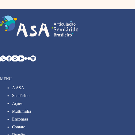
MENU
A ASA
Semiárido
Ações
Multimídia
Enconasa
Contato
Doações