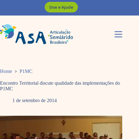
Pular
Doe e Ajude
para
o
conteúdo
Home
P1MC
Encontro Territorial discute qualidade das implementações do
P1MC
1 de setembro de 2014