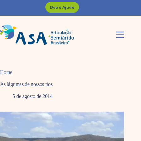
Pular
Doe e Ajude
para
o
conteúdo
Home
As lágrimas de nossos rios
5 de agosto de 2014