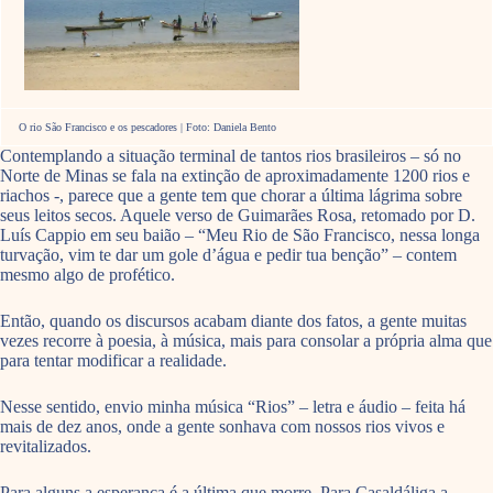
O rio São Francisco e os pescadores | Foto: Daniela Bento
Contemplando a situação terminal de tantos rios brasileiros – só no
Norte de Minas se fala na extinção de aproximadamente 1200 rios e
riachos -, parece que a gente tem que chorar a última lágrima sobre
seus leitos secos. Aquele verso de Guimarães Rosa, retomado por D.
Luís Cappio em seu baião – “Meu Rio de São Francisco, nessa longa
turvação, vim te dar um gole d’água e pedir tua benção” – contem
mesmo algo de profético.
Então, quando os discursos acabam diante dos fatos, a gente muitas
vezes recorre à poesia, à música, mais para consolar a própria alma que
para tentar modificar a realidade.
Nesse sentido, envio minha música “Rios” – letra e áudio – feita há
mais de dez anos, onde a gente sonhava com nossos rios vivos e
revitalizados.
Para alguns a esperança é a última que morre. Para Casaldáliga a