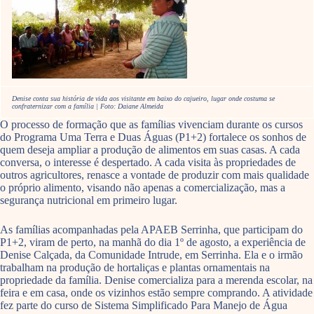
Denise conta sua história de vida aos visitante em baixo do cajueiro, lugar onde costuma se
confraternizar com a família | Foto: Daiane Almeida
O processo de formação que as famílias vivenciam durante os cursos
do Programa Uma Terra e Duas Águas (P1+2) fortalece os sonhos de
quem deseja ampliar a produção de alimentos em suas casas. A cada
conversa, o interesse é despertado. A cada visita às propriedades de
outros agricultores, renasce a vontade de produzir com mais qualidade
o próprio alimento, visando não apenas a comercialização, mas a
segurança nutricional em primeiro lugar.
As famílias acompanhadas pela APAEB Serrinha, que participam do
P1+2, viram de perto, na manhã do dia 1º de agosto, a experiência de
Denise Calçada, da Comunidade Intrude, em Serrinha. Ela e o irmão
trabalham na produção de hortaliças e plantas ornamentais na
propriedade da família. Denise comercializa para a merenda escolar, na
feira e em casa, onde os vizinhos estão sempre comprando. A atividade
fez parte do curso de Sistema Simplificado Para Manejo de Água