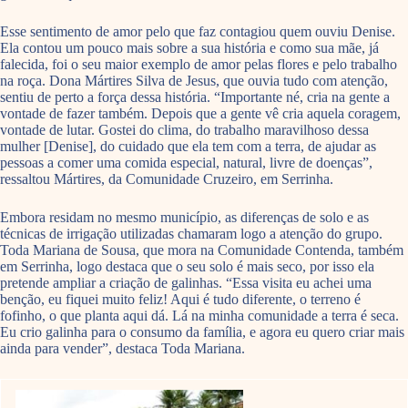
Esse sentimento de amor pelo que faz contagiou quem ouviu Denise.
Ela contou um pouco mais sobre a sua história e como sua mãe, já
falecida, foi o seu maior exemplo de amor pelas flores e pelo trabalho
na roça. Dona Mártires Silva de Jesus, que ouvia tudo com atenção,
sentiu de perto a força dessa história. “Importante né, cria na gente a
vontade de fazer também. Depois que a gente vê cria aquela coragem,
vontade de lutar. Gostei do clima, do trabalho maravilhoso dessa
mulher [Denise], do cuidado que ela tem com a terra, de ajudar as
pessoas a comer uma comida especial, natural, livre de doenças”,
ressaltou Mártires, da Comunidade Cruzeiro, em Serrinha.
Embora residam no mesmo município, as diferenças de solo e as
técnicas de irrigação utilizadas chamaram logo a atenção do grupo.
Toda Mariana de Sousa, que mora na Comunidade Contenda, também
em Serrinha, logo destaca que o seu solo é mais seco, por isso ela
pretende ampliar a criação de galinhas. “Essa visita eu achei uma
benção, eu fiquei muito feliz! Aqui é tudo diferente, o terreno é
fofinho, o que planta aqui dá. Lá na minha comunidade a terra é seca.
Eu crio galinha para o consumo da família, e agora eu quero criar mais
ainda para vender”, destaca Toda Mariana.