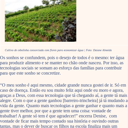
Cultivo de cebolinha consorciada com flores para economizar água | Foto: Daiane Almeida
Os sonhos se confundem, pois o desejo de todos é o mesmo: ter água
para produzir alimento e se manter no chão onde nasceu. Por isso, as
tecnologias sociais se somam ao esforço das famílias para contribuir
para que este sonho se concretize.
“O meu sonho é aqui mesmo, cidade grande nunca gostei de ir. Só em
caso de doença. Então eu sou muito feliz aqui onde eu moro e agora,
graças a Deus, com essa tecnologia que tá chegando aí, a gente tá mais
alegre. Com o que a gente ganhou [barreiro-trincheira] já tá mudando a
vida da gente. Quanto mais tecnologias a gente ganhar e quanto mais a
gente tiver melhor, por que a gente tem uma coisa: vontade de
trabalhar! A gente só tem é que agradecer!” encerra Denise, com
vontade de ficar mais tempo contado sua história e ouvindo outras
tantas, mas o dever de buscar os filhos na escola finaliza mais um