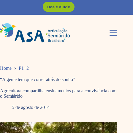
Pular
Doe e Ajude
para
o
conteúdo
Home
P1+2
“A gente tem que correr atrás do sonho”
Agricultora compartilha ensinamentos para a convivência com
o Semiárido
5 de agosto de 2014