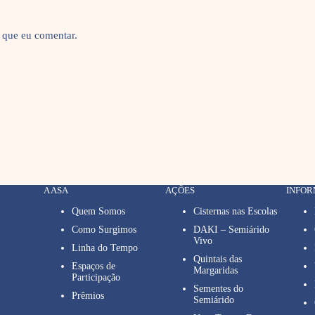
 que eu comentar.
A ASA
AÇÕES
INFO
Quem Somos
Cisternas nas Escolas
Como Surgimos
DAKI – Semiárido
Vivo
Linha do Tempo
Quintais das
Espaços de
Margaridas
Participação
Sementes do
Prêmios
Semiárido