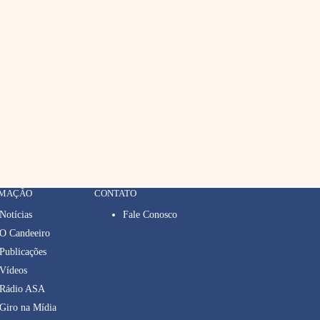
RMAÇÃO
CONTATO
Notícias
Fale Conosco
O Candeeiro
Publicações
Vídeos
Rádio ASA
Giro na Mídia