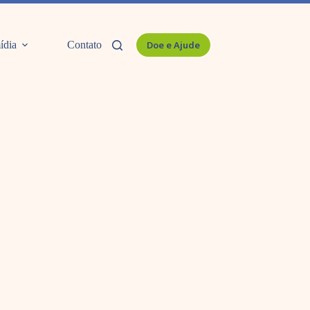
ídia
Contato
Doe e Ajude