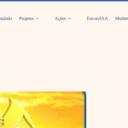
iárido
Projetos
Ações
EnconASA
Multim