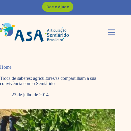
Pular
Doe e Ajude
para
o
conteúdo
Home
Troca de saberes: agricultores/as compartilham a sua
convivência com o Semiárido
23 de julho de 2014