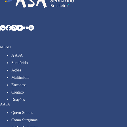
MENU
A ASA
Semiárido
Ações
Multimídia
Enconasa
Contato
Doações
A ASA
Quem Somos
Como Surgimos