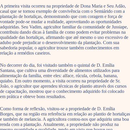
A primeira visita ocorreu na propriedade de Dona Maria e Seu Adão,
casal que se tornou exemplo de convivência com o Semiárido com a
plantação de hortaliças, demonstrando que com coragem e força de
vontade pode-se mudar a realidade, aproveitando as oportunidades
adquiridas. Seu Vadim, agricultor familiar da comunidade de Jussiape,
contribuiu dando dicas à família de como podem evitar problemas na
qualidade das hortaliças, afirmando que até mesmo o uso excessivo de
adubo pode prejudicar o desenvolvimento da plantação. Com sua
sabedoria popular, o agricultor trouxe também conhecimentos em
relação a remédios caseiros.
No decorrer do dia, foi visitado também o quintal de D. Emília
Santana, que cultiva uma diversidade de alimentos utilizados para
alimentação da família, entre eles: alface, rúcula, cebola, banana,
quiabo. Em outro momento, a visita ocorreu na propriedade de Sr.
João, o agricultor que aprendeu técnicas de plantio através dos cursos
de capacitação, mostrou que o conhecimento adquirido foi colocado
em prática e obteve bons resultados.
Como forma de reflexão, visitou-se a propriedade de D. Emília
Borges, que na região era referência em relação ao plantio de hortaliças
e também de melancia. A agricultora contou-nos que adquiriu uma boa
renda com a plantação. Atualmente, a propriedade não produz na
mesma quantidade e qualidade, tendo em vista que houve uso