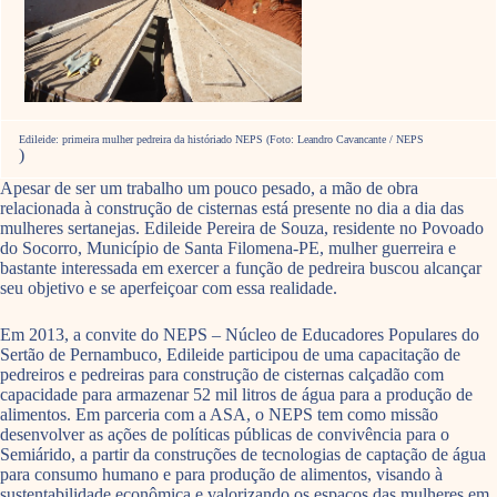
Edileide: primeira mulher pedreira da históriado NEPS (Foto: Leandro Cavancante / NEPS
)
Apesar de ser um trabalho um pouco pesado, a mão de obra
relacionada à construção de cisternas está presente no dia a dia das
mulheres sertanejas. Edileide Pereira de Souza, residente no Povoado
do Socorro, Município de Santa Filomena-PE, mulher guerreira e
bastante interessada em exercer a função de pedreira buscou alcançar
seu objetivo e se aperfeiçoar com essa realidade.
Em 2013, a convite do NEPS – Núcleo de Educadores Populares do
Sertão de Pernambuco, Edileide participou de uma capacitação de
pedreiros e pedreiras para construção de cisternas calçadão com
capacidade para armazenar 52 mil litros de água para a produção de
alimentos. Em parceria com a ASA, o NEPS tem como missão
desenvolver as ações de políticas públicas de convivência para o
Semiárido, a partir da construções de tecnologias de captação de água
para consumo humano e para produção de alimentos, visando à
sustentabilidade econômica e valorizando os espaços das mulheres em