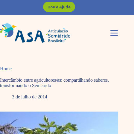
Pular
Doe e Ajude
para
o
conteúdo
Home
Intercâmbio entre agricultores/as: compartilhando saberes,
transformando o Semiárido
3 de julho de 2014