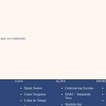
 que eu comentar.
A ASA
AÇÕES
INFO
Quem Somos
Cisternas nas Escolas
Como Surgimos
DAKI – Semiárido
Vivo
Linha do Tempo
Quintais das