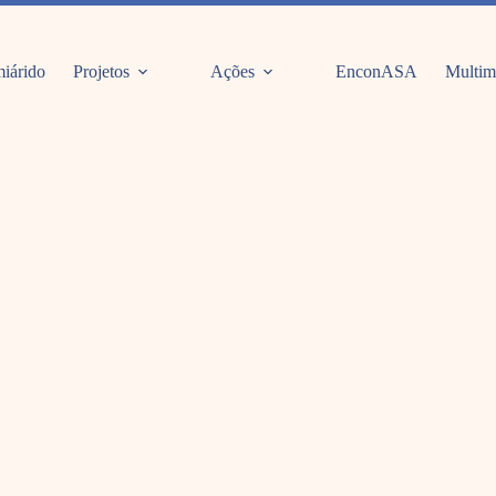
iárido
Projetos
Ações
EnconASA
Multim