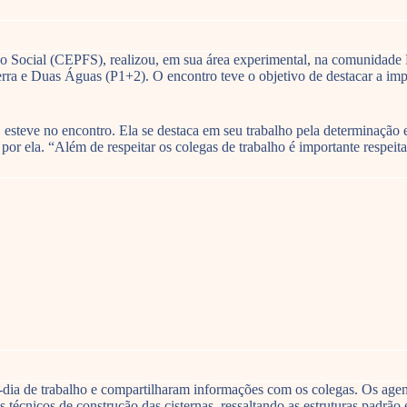
o Social (CEPFS), realizou, em sua área experimental, na comunidade
ra e Duas Águas (P1+2). O encontro teve o objetivo de destacar a impor
steve no encontro. Ela se destaca em seu trabalho pela determinação 
or ela. “Além de respeitar os colegas de trabalho é importante respeitar
-a-dia de trabalho e compartilharam informações com os colegas. Os ag
técnicos de construção das cisternas, ressaltando as estruturas padrão