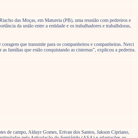
 Riacho das Moças, em Matureia (PB), uma reunião com pedreiros e
tância da união entre a entidade e os trabalhadores e trabalhdoras,
e coragem que transmite para os companheiros e companheiras. Nerci
 as famílias que estão conquistando as cisternas”, explicou a pedreira.
entes de campo, Aldayr Gomes, Erivan dos Santos, Jakson Cipriano,
 estipuladas pela Articulação do Semiárido (ASA) e adaptações ao