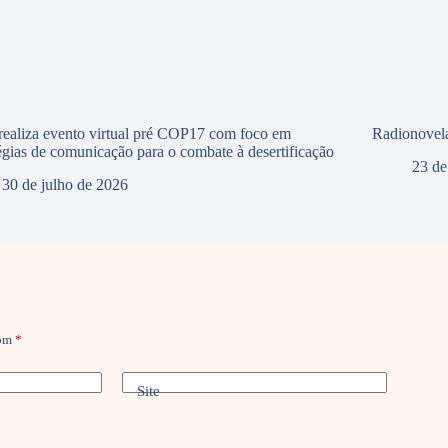
ealiza evento virtual pré COP17 com foco em
Radionovela
tégias de comunicação para o combate à desertificação
23 de
30 de julho de 2026
com
*
Site