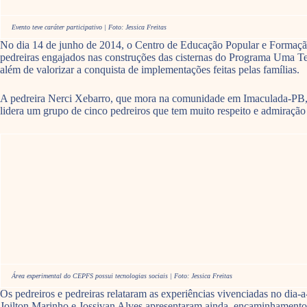
Evento teve caráter participativo | Foto: Jessica Freitas
No dia 14 de junho de 2014, o Centro de Educação Popular e Formaçã
pedreiras engajados nas construções das cisternas do Programa Uma Ter
além de valorizar a conquista de implementações feitas pelas famílias.
A pedreira Nerci Xebarro, que mora na comunidade em Imaculada-PB, e
lidera um grupo de cinco pedreiros que tem muito respeito e admiração p
Área experimental do CEPFS possui tecnologias sociais | Foto: Jessica Freitas
Os pedreiros e pedreiras relataram as experiências vivenciadas no dia
Joilton Marinho e Jossivan Alves apresentaram ainda, encaminhamentos 