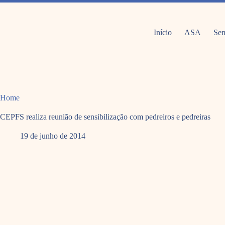
Pular
para
o
conteúdo
Início
ASA
Sem
Home
CEPFS realiza reunião de sensibilização com pedreiros e pedreiras
19 de junho de 2014