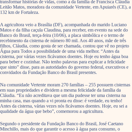
transformar histórias de vidas, como a da família de Francisca Cláudia
Leitão Matos, moradora da comunidade Vertente, em Apuiarés (CE), a
132 km de Fortaleza.
A agricultora veio a Brasília (DF), acompanhada do marido Luciano
Matos e da filha caçula Claudina, para receber, em evento na sede do
Banco do Brasil, terça-feira (10/06), a placa simbólica e o termo de
recebimento da cisterna de número 80 mil. Aos 40 anos, mãe de três
filhos, Cláudia, como gosta de ser chamada, contou que vê no projeto
Água para Todos a possibilidade de uma vida melhor. “Antes da
cisterna, por várias vezes ficávamos doentes. Hoje eu tenho água boa
para beber e cozinhar. Não tenho palavras para explicar a felicidade
que sinto” disse, para as autoridades do governo federal, executivos e
convidados da Fundação Banco do Brasil presentes.
Na comunidade Vertente moram 270 famílias – 255 possuem cisternas
em suas propriedades e dividem a mesma felicidade da família da
Cláudia. “Eu não acreditava que um dia pudesse ter uma cisterna na
minha casa, mas quando a vi pronta eu disse: é verdade, eu tenho!
Antes da cisterna, várias vezes nós ficávamos doentes. Hoje, eu sei a
qualidade da água que bebo”, comemorou a agricultura.
Segundo o presidente da Fundação Banco do Brasil, José Caetano
Minchillo, mais do que garantir o acesso à água para consumo, o