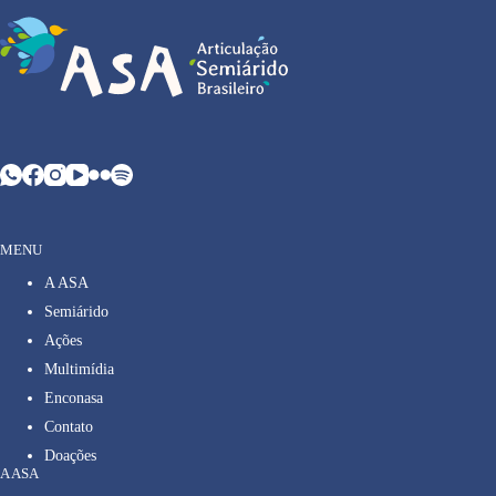
MENU
A ASA
Semiárido
Ações
Multimídia
Enconasa
Contato
Doações
A ASA