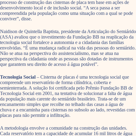
processo de construção das cisternas de placa tem base em ações de
desenvolvimento local e de inclusão social. “A seca passa a ser
compreendida pela população como uma situação com a qual se pode
conviver”, disse.
Naidison de Quintella Baptista, presidente da Articulação do Semiárido
(ASA) avaliou que o investimento da Fundação BB na reaplicação da
tecnologia social fortalece a autonomia e a cidadania das famílias
envolvidas. “É uma mudança radical na vida das pessoas do semiárido.
Não se atua na perspectiva do assistencialismo, mas se atua na
perspectiva da cidadania onde as pessoas são dotadas de instrumentos
que garantem seu direito de acesso á água potável”.
Tecnologia Social
– Cisterna de placas é uma tecnologia social que
compreende um reservatório de forma cilíndrica, coberta e
semienterrada. A solução foi certificada pelo Prêmio Fundação BB de
Tecnologia Social em 2001, na tentativa de solucionar a falta de água
da população mais carente do semiárido brasileiro. Trata-se de um
encanamento simples que recolhe no telhado das casas a água de
chuva e a encaminha para cisternas no subsolo ao lado, revestidas com
placas para não permitir a infiltração.
A metodologia envolve a comunidade na construção das unidades.
Cada reservatório tem a capacidade de acumular 16 mil litros de água