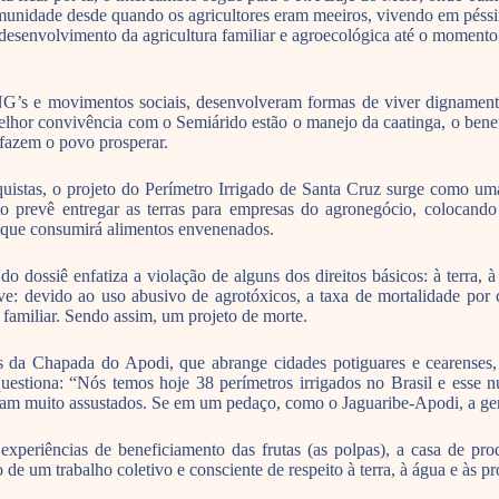
comunidade desde quando os agricultores eram meeiros, vivendo em péss
o desenvolvimento da agricultura familiar e agroecológica até o moment
 ONG’s e movimentos sociais, desenvolveram formas de viver dignamen
 melhor convivência com o Semiárido estão o manejo da caatinga, o bene
 fazem o povo prosperar.
quistas, o projeto do Perímetro Irrigado de Santa Cruz surge como uma
o prevê entregar as terras para empresas do agronegócio, colocando 
 que consumirá alimentos envenenados.
o dossiê enfatiza a violação de alguns dos direitos básicos: à terra, à
ve: devido ao uso abusivo de agrotóxicos, a taxa de mortalidade por
familiar. Sendo assim, um projeto de morte.
 da Chapada do Apodi, que abrange cidades potiguares e cearenses, 
questiona: “Nós temos hoje 38 perímetros irrigados no Brasil e ess
ram muito assustados. Se em um pedaço, como o Jaguaribe-Apodi, a gen
experiências de beneficiamento das frutas (as polpas), a casa de p
de um trabalho coletivo e consciente de respeito à terra, à água e às p