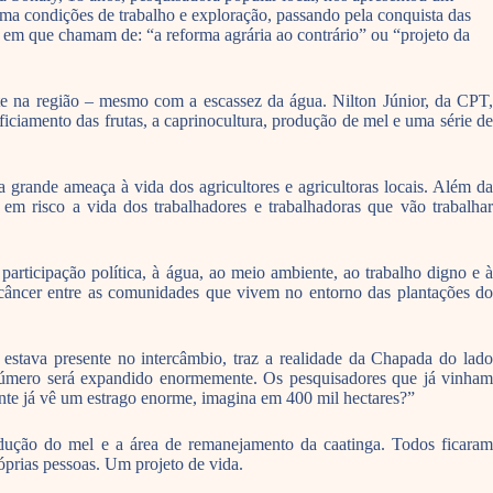
ima condições de trabalho e exploração, passando pela conquista das
o em que chamam de: “a reforma agrária ao contrário” ou “projeto da
te na região – mesmo com a escassez da água. Nilton Júnior, da CPT,
ficiamento das frutas, a caprinocultura, produção de mel e uma série de
 grande ameaça à vida dos agricultores e agricultoras locais. Além da
em risco a vida dos trabalhadores e trabalhadoras que vão trabalhar
 participação política, à água, ao meio ambiente, ao trabalho digno e à
 câncer entre as comunidades que vivem no entorno das plantações do
estava presente no intercâmbio, traz a realidade da Chapada do lado
e número será expandido enormemente. Os pesquisadores que já vinham
te já vê um estrago enorme, imagina em 400 mil hectares?”
rodução do mel e a área de remanejamento da caatinga. Todos ficaram
róprias pessoas. Um projeto de vida.