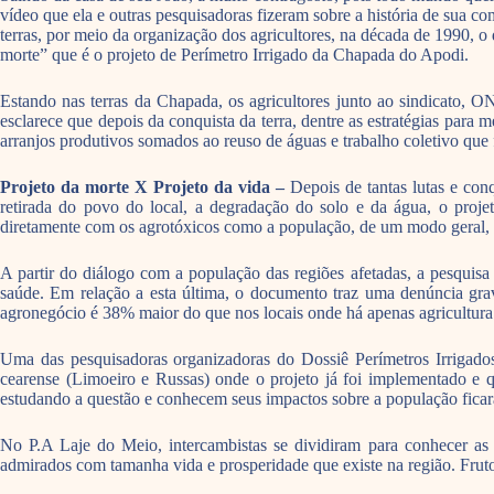
vídeo que ela e outras pesquisadoras fizeram sobre a história de sua 
terras, por meio da organização dos agricultores, na década de 1990, 
morte” que é o projeto de Perímetro Irrigado da Chapada do Apodi.
Estando nas terras da Chapada, os agricultores junto ao sindicato,
esclarece que depois da conquista da terra, dentre as estratégias para
arranjos produtivos somados ao reuso de águas e trabalho coletivo que
Projeto da morte X Projeto da vida –
Depois de tantas lutas e con
retirada do povo do local, a degradação do solo e da água, o projet
diretamente com os agrotóxicos como a população, de um modo geral,
A partir do diálogo com a população das regiões afetadas, a pesquisa d
saúde. Em relação a esta última, o documento traz uma denúncia gra
agronegócio é 38% maior do que nos locais onde há apenas agricultura 
Uma das pesquisadoras organizadoras do Dossiê Perímetros Irrigados
cearense (Limoeiro e Russas) onde o projeto já foi implementado e 
estudando a questão e conhecem seus impactos sobre a população fica
No P.A Laje do Meio, intercambistas se dividiram para conhecer as 
admirados com tamanha vida e prosperidade que existe na região. Fruto 