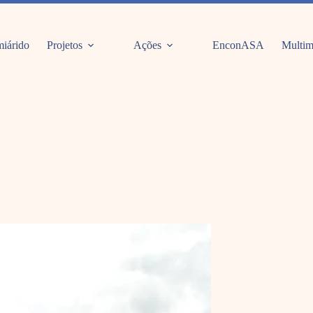
iárido
Projetos
Ações
EnconASA
Multim