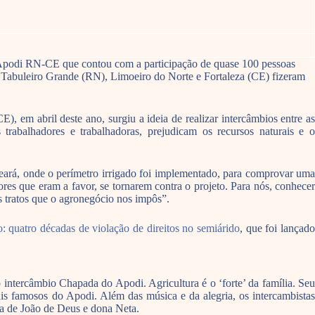
 Apodi RN-CE que contou com a participação de quase 100 pessoas
RN) Tabuleiro Grande (RN), Limoeiro do Norte e Fortaleza (CE) fizeram
 em abril deste ano, surgiu a ideia de realizar intercâmbios entre as
 trabalhadores e trabalhadoras, prejudicam os recursos naturais e o
ará, onde o perímetro irrigado foi implementado, para comprovar uma
ores que eram a favor, se tornarem contra o projeto. Para nós, conhecer
 tratos que o agronegócio nos impôs”.
 quatro décadas de violação de direitos no semiárido
, que foi lançad
 intercâmbio Chapada do Apodi. Agricultura é o ‘forte’ da família. Seu
ais famosos do Apodi. Além das música e da alegria, os intercambistas
lia de João de Deus e dona Neta.