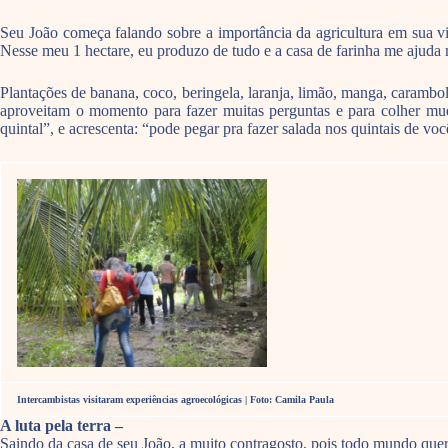
Seu João começa falando sobre a importância da agricultura em sua vi
Nesse meu 1 hectare, eu produzo de tudo e a casa de farinha me ajuda 
Plantações de banana, coco, beringela, laranja, limão, manga, carambola
aproveitam o momento para fazer muitas perguntas e para colher muda
quintal”, e acrescenta: “pode pegar pra fazer salada nos quintais de v
Intercambistas visitaram experiências agroecológicas | Foto: Camila Paula
A luta pela terra –
Saindo da casa de seu João, a muito contragosto, pois todo mundo queri