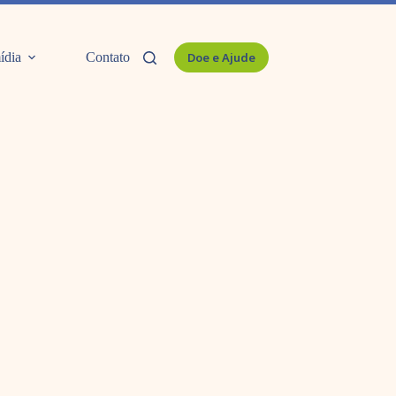
ídia
Contato
Doe e Ajude