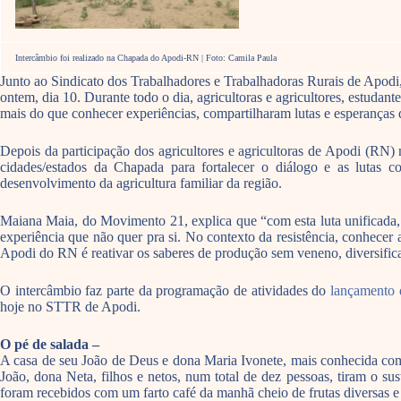
Intercâmbio foi realizado na Chapada do Apodi-RN | Foto: Camila Paula
Junto ao Sindicato dos Trabalhadores e Trabalhadoras Rurais de Apod
ontem, dia 10. Durante todo o dia, agricultoras e agricultores, estuda
mais do que conhecer experiências, compartilharam lutas e esperanças 
Depois da participação dos agricultores e agricultoras de Apodi (RN)
cidades/estados da Chapada para fortalecer o diálogo e as lutas co
desenvolvimento da agricultura familiar da região.
Maiana Maia, do Movimento 21, explica que “com esta luta unificada
experiência que não quer pra si. No contexto da resistência, conhecer 
Apodi do RN é reativar os saberes de produção sem veneno, diversific
O intercâmbio faz parte da programação de atividades do
lançamento 
hoje no STTR de Apodi.
O pé de salada –
A casa de seu João de Deus e dona Maria Ivonete, mais conhecida como 
João, dona Neta, filhos e netos, num total de dez pessoas, tiram o su
foram recebidos com um farto café da manhã cheio de frutas diversas e 