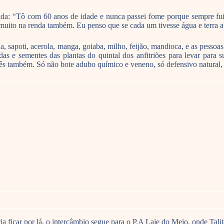
da: “Tô com 60 anos de idade e nunca passei fome porque sempre fui a
muito na renda também. Eu penso que se cada um tivesse água e terra ab
, sapoti, acerola, manga, goiaba, milho, feijão, mandioca, e as pessoas
s e sementes das plantas do quintal dos anfitriões para levar para 
ocês também. Só não bote adubo químico e veneno, só defensivo natural, 
a ficar por lá, o intercâmbio segue para o P.A Laje do Meio, onde Tali