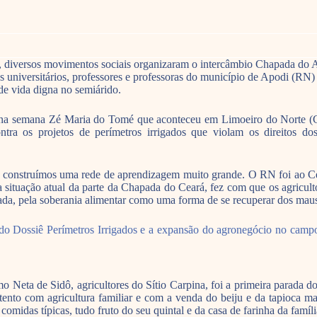
i, diversos movimentos sociais organizaram o intercâmbio Chapada do
ntes universitários, professores e professoras do município de Apodi (
de vida digna no semiárido.
 na semana Zé Maria do Tomé que aconteceu em Limoeiro do Norte (CE),
ntra os projetos de perímetros irrigados que violam os direitos dos
, construímos uma rede de aprendizagem muito grande. O RN foi ao Ce
a situação atual da parte da Chapada do Ceará, fez com que os agricult
ada, pela soberania alimentar como uma forma de se recuperar dos maus
do Dossiê Perímetros Irrigados e a expansão do agronegócio no campo:
Neta de Sidô, agricultores do Sítio Carpina, foi a primeira parada do
stento com agricultura familiar e com a venda do beiju e da tapioca m
comidas típicas, tudo fruto do seu quintal e da casa de farinha da famí