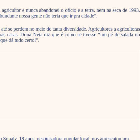
gricultor e nunca abandonei o ofício e a terra, nem na seca de 1993.
undante nossa gente não teria que ir pra cidade”.
 até se perdem no meio de tanta diversidade. Agricultores a agricultoras
suas casas. Dona Neta diz que é como se tivesse “um pé de salada no
que dá tudo certo!”.
ta Sonaly, 18 anos, pesquisadora popular local, nos apresentou um