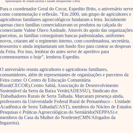
Apresentações de ciranda (acima) e xaxado enriqueceram a festa
Para o coordenador Geral do Cecor, Espedito Brito, o aniversário serve
como comemoração e reflexão. “Em 2000, um grupo de agricultores e
agricultoras familiares agroecológicos fundaram a feira. Incialmente
apenas cinco famílias comercializavam os produtos na calçada do
comerciante Valme Olavo Andrade. Através do apoio das organizações
parceiras, as famílias conseguiram bancas padronizadas, uniformes
novos, criaram até o regimento interno, com coordenadora, secretária,
tesoureira e ainda implantaram um fundo fixo para custear as despesas
da Feira. Por isso, lembrar do antes serve de aperitivo para
comemorarmos o hoje”, lembrou Espedito.
O aniversário reuniu agricultores e agricultoras familiares,
consumidores, além de representantes de organizações e parceiros da
Feira como: O Centro de Educação Comunitária
Rural(CECOR),Centro Sabiá, Associação de Desenvolvimento
Sustentável da Serra da Baixa Verde(ADESSU), Sindicato dos
Trabalhadores Rurais de Serra Talhada. Marcaram presença ainda,
professores da Universidade Federal Rural de Pernambuco – Unidade
Acadêmica de Serra Talhada(UAST), membros do Núcleo de Estudos
Pesquisas e Práticas Agroecológicas do Semiárido(NEPPAS) e
membros da Casa da Mulher do Nordeste(CMN/Afogados da
Ingazeira).