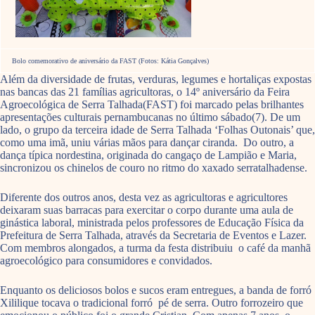
Bolo comemorativo de aniversário da FAST (Fotos: Kátia Gonçalves)
Além da diversidade de frutas, verduras, legumes e hortaliças expostas
nas bancas das 21 famílias agricultoras, o 14º aniversário da Feira
Agroecológica de Serra Talhada(FAST) foi marcado pelas brilhantes
apresentações culturais pernambucanas no último sábado(7). De um
lado, o grupo da terceira idade de Serra Talhada ‘Folhas Outonais’ que,
como uma imã, uniu várias mãos para dançar ciranda. Do outro, a
dança típica nordestina, originada do cangaço de Lampião e Maria,
sincronizou os chinelos de couro no ritmo do xaxado serratalhadense.
Diferente dos outros anos, desta vez as agricultoras e agricultores
deixaram suas barracas para exercitar o corpo durante uma aula de
ginástica laboral, ministrada pelos professores de Educação Física da
Prefeitura de Serra Talhada, através da Secretaria de Eventos e Lazer.
Com membros alongados, a turma da festa distribuiu o café da manhã
agroecológico para consumidores e convidados.
Enquanto os deliciosos bolos e sucos eram entregues, a banda de forró
Xililique tocava o tradicional forró pé de serra. Outro forrozeiro que