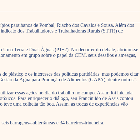
ípios paraibanos de Pombal, Riacho dos Cavalos e Sousa. Além dos
 Sindicato dos Trabalhadores e Trabalhadoras Rurais (STTR) de
a Uma Terra e Duas Águas (P1+2). No decorrer do debate, abriram-se
tionamento em grupo sobre o papel da CEM, seus desafios e ameaças,
plástico e os interesses das políticas partidárias, mas podemos citar
e Gestão da Água para Produção de Alimentos (GAPA), dentre outros”.
ilizar essas ações no dia do trabalho no campo. Assim foi iniciada
tóxicos. Para enriquecer o diálogo, seu Francinildo de Assis contou
ão teve uma colheita tão boa. Assim, as trocas de experiências vão
is barragens-subterrâneas e 34 barreiros-trincheira.