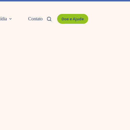
ídia
Contato
Doe e Ajude