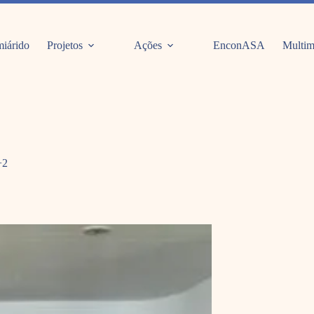
iárido
Projetos
Ações
EnconASA
Multim
+2