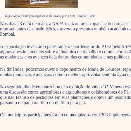
Capacitação reuniu participantes de três municípios | Foto: Mayana Cibele
Nos dias 23 e 24 de maio, a ASPA realizou uma capacitação com as 
representantes das instituições, estiveram presentes também acadêmic
Pombal.
A capacitação teve como palestrante o coordenador do P1+2 pela ASP
alguns questionamentos sobre a dinâmica de trabalho e como a comiss
as mudanças e os avanços dela dentro das comunidades e nas políticas 
Na dinâmica, podermos ouvir o depoimento de Maria de Lourdes, repres
muitas mudanças e avanços, como o melhor aproveitamento da água da 
No segundo dia de encontro houve a exibição do vídeo “O Veneno está 
uma discussão entres agricultores e agricultoras e colaboradores do P
que não fez uso de pesticidas em suas plantações e obteve um resultado 
passando de pai para filho ou de filho para pai.
Os municípios participantes foram comtemplados com 303 implementações