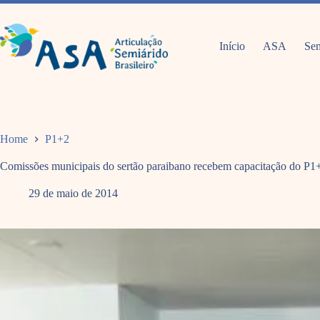
Pular
para
o
conteúdo
Início
ASA
Sem
Home
P1+2
Comissões municipais do sertão paraibano recebem capacitação do P1
29 de maio de 2014