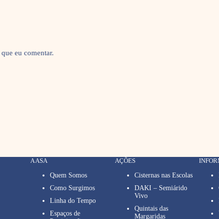
 que eu comentar.
A ASA
AÇÕES
INFO
Quem Somos
Cisternas nas Escolas
Como Surgimos
DAKI – Semiárido
Vivo
Linha do Tempo
Quintais das
Espaços de
Margaridas