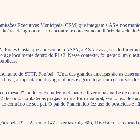
Comissões Executivas Municipais (CEM) que integram a ASA nos munic
os da área de agronomia. O encontro aconteceu no auditório da sede do
A, Eudes Costa, que apresentou a ASPA, a ASA e as ações do Program
ão age localmente dentro do P1+2. Nesse contexto, foi gerado um ques
públicas.
entante do STTR Pombal. “Uma das grandes ameaças são as cisternas de 
chuva, a capacitação dos agricultores e agricultoras com os cursos d
na mesa 2”, onde todos puderam debater e fazer uma análise de como ut
1+2 de como combater as pragas de uma forma natural, sem o uso de agro
ao contrário de seu pai. O pai de Francinildo fez uso de pesticidas e n
 pelo P1 + 2, sendo 147 cisternas-calçadão, 116 cisterna-enxurrada, se