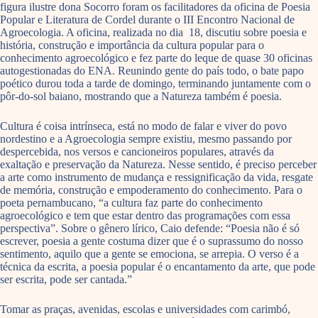
figura ilustre dona Socorro foram os facilitadores da oficina de Poesia
Popular e Literatura de Cordel durante o III Encontro Nacional de
Agroecologia. A oficina, realizada no dia 18, discutiu sobre poesia e
história, construção e importância da cultura popular para o
conhecimento agroecológico e fez parte do leque de quase 30 oficinas
autogestionadas do ENA. Reunindo gente do país todo, o bate papo
poético durou toda a tarde de domingo, terminando juntamente com o
pôr-do-sol baiano, mostrando que a Natureza também é poesia.
Cultura é coisa intrínseca, está no modo de falar e viver do povo
nordestino e a Agroecologia sempre existiu, mesmo passando por
despercebida, nos versos e cancioneiros populares, através da
exaltação e preservação da Natureza. Nesse sentido, é preciso perceber
a arte como instrumento de mudança e ressignificação da vida, resgate
de memória, construção e empoderamento do conhecimento. Para o
poeta pernambucano, “a cultura faz parte do conhecimento
agroecológico e tem que estar dentro das programações com essa
perspectiva”. Sobre o gênero lírico, Caio defende: “Poesia não é só
escrever, poesia a gente costuma dizer que é o suprassumo do nosso
sentimento, aquilo que a gente se emociona, se arrepia. O verso é a
técnica da escrita, a poesia popular é o encantamento da arte, que pode
ser escrita, pode ser cantada.”
Tomar as praças, avenidas, escolas e universidades com carimbó,