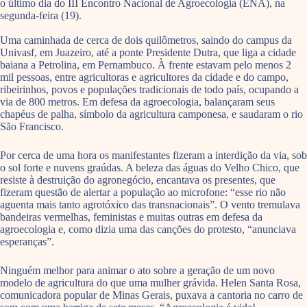
o último dia do III Encontro Nacional de Agroecologia (ENA), na
segunda-feira (19).
Uma caminhada de cerca de dois quilômetros, saindo do campus da
Univasf, em Juazeiro, até a ponte Presidente Dutra, que liga a cidade
baiana a Petrolina, em Pernambuco. À frente estavam pelo menos 2
mil pessoas, entre agricultoras e agricultores da cidade e do campo,
ribeirinhos, povos e populações tradicionais de todo país, ocupando a
via de 800 metros. Em defesa da agroecologia, balançaram seus
chapéus de palha, símbolo da agricultura camponesa, e saudaram o rio
São Francisco.
Por cerca de uma hora os manifestantes fizeram a interdição da via, sob
o sol forte e nuvens graúdas. A beleza das águas do Velho Chico, que
resiste à destruição do agronegócio, encantava os presentes, que
fizeram questão de alertar a população ao microfone: “esse rio não
aguenta mais tanto agrotóxico das transnacionais”. O vento tremulava
bandeiras vermelhas, feministas e muitas outras em defesa da
agroecologia e, como dizia uma das canções do protesto, “anunciava
esperanças”.
Ninguém melhor para animar o ato sobre a geração de um novo
modelo de agricultura do que uma mulher grávida. Helen Santa Rosa,
comunicadora popular de Minas Gerais, puxava a cantoria no carro de