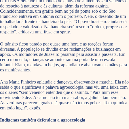
O III ENA defende um modelo de cultivo de alimentos sem venenos e
de respeito à natureza e às culturas, além da reforma agrária.
Coincidentemente, um grafite bem no pé da ponte sob o rio São
Francisco entrava em sintonia com o protesto. Nele, o desenho de um
trabalhador à frente da bandeira do país. “O povo brasileiro ainda será
respeitado e valorizado. Na bandeira será rescrito “ordem, progresso e
respeito”, criticava uma frase em spray.
O trânsito ficou parado por quase uma hora e as reações foram
diversas. A população se dividia entre reclamações e buzinaços em
apoio. Os moradores de Juazeiro pararam para assistir a passeata. Em
certo momento, crianças se amontoaram na porta de uma escola
infantil. Riam, mandavam beijos, aplaudiam e abanavam as mãos para
os manifestantes.
Ana Maria Pinheiro aplaudia e dançava, observando a marcha. Ela não
sabia o que significava a palavra agroecologia, mas viu uma faixa com
os dizeres “sem veneno” entendeu que o assunto. “Para mim esse
movimento é dez. A carne não tem mais sabor, a galinha também não.
As verduras parecem iguais e já quase não temos peixes. Tem química
em todo lugar”, expôs.
Indígenas também defendem a agroecologia