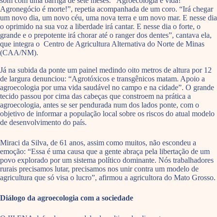
som com uma barriga de sete meses. “Agroecologia é vida!
Agronegócio é morte!”, repetia acompanhada de um coro. “Irá chegar
um novo dia, um novo céu, uma nova terra e um novo mar. E nesse dia
o oprimido na sua voz a liberdade irá cantar. E nesse dia o forte, o
grande e o prepotente irá chorar até o ranger dos dentes”, cantava ela,
que integra o Centro de Agricultura Alternativa do Norte de Minas
(CAA/NM).
Já na subida da ponte um painel medindo oito metros de altura por 12
de largura denunciou: “Agrotóxicos e transgênicos matam. Apoio a
agroecologia por uma vida saudável no campo e na cidade”. O grande
tecido passou por cima das cabeças que constroem na prática a
agroecologia, antes se ser pendurada num dos lados ponte, com o
objetivo de informar a população local sobre os riscos do atual modelo
de desenvolvimento do país.
Miraci da Silva, de 61 anos, assim como muitos, não escondeu a
emoção: “Essa é uma causa que a gente abraça pela libertação de um
povo explorado por um sistema político dominante. Nós trabalhadores
rurais precisamos lutar, precisamos nos unir contra um modelo de
agricultura que só visa o lucro”, afirmou a agricultora do Mato Grosso.
Diálogo da agroecologia com a sociedade