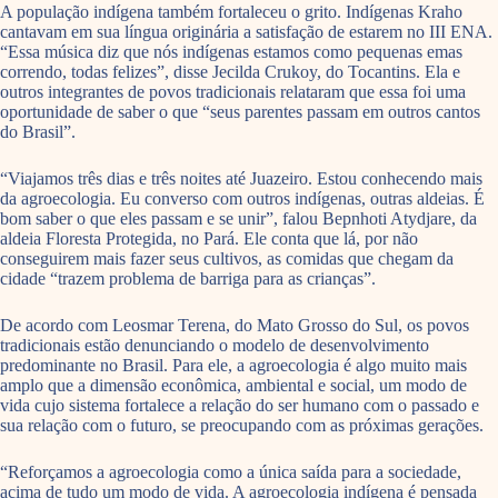
A população indígena também fortaleceu o grito. Indígenas Kraho
cantavam em sua língua originária a satisfação de estarem no III ENA.
“Essa música diz que nós indígenas estamos como pequenas emas
correndo, todas felizes”, disse Jecilda Crukoy, do Tocantins. Ela e
outros integrantes de povos tradicionais relataram que essa foi uma
oportunidade de saber o que “seus parentes passam em outros cantos
do Brasil”.
“Viajamos três dias e três noites até Juazeiro. Estou conhecendo mais
da agroecologia. Eu converso com outros indígenas, outras aldeias. É
bom saber o que eles passam e se unir”, falou Bepnhoti Atydjare, da
aldeia Floresta Protegida, no Pará. Ele conta que lá, por não
conseguirem mais fazer seus cultivos, as comidas que chegam da
cidade “trazem problema de barriga para as crianças”.
De acordo com Leosmar Terena, do Mato Grosso do Sul, os povos
tradicionais estão denunciando o modelo de desenvolvimento
predominante no Brasil. Para ele, a agroecologia é algo muito mais
amplo que a dimensão econômica, ambiental e social, um modo de
vida cujo sistema fortalece a relação do ser humano com o passado e
sua relação com o futuro, se preocupando com as próximas gerações.
“Reforçamos a agroecologia como a única saída para a sociedade,
acima de tudo um modo de vida. A agroecologia indígena é pensada