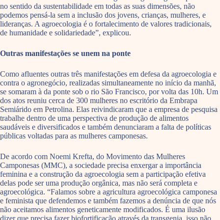
no sentido da sustentabilidade em todas as suas dimensões, não
podemos pensá-la sem a inclusão dos jovens, crianças, mulheres, e
lideranças. A agroecologia é o fortalecimento de valores tradicionais,
de humanidade e solidariedade”, explicou.
Outras manifestações se unem na ponte
Como afluentes outras três manifestações em defesa da agroecologia e
contra o agronegócio, realizadas simultaneamente no início da manhã,
se somaram à da ponte sob o rio São Francisco, por volta das 10h. Um
dos atos reuniu cerca de 300 mulheres no escritório da Embrapa
Semiárido em Petrolina. Elas reivindicaram que a empresa de pesquisa
trabalhe dentro de uma perspectiva de produção de alimentos
saudáveis e diversificados e também denunciaram a falta de políticas
públicas voltadas para as mulheres camponesas.
De acordo com Noemi Krefta, do Movimento das Mulheres
Camponesas (MMC), a sociedade precisa enxergar a importância
feminina e a construção da agroecologia sem a participação efetiva
delas pode ser uma produção orgânica, mas não será completa e
agroecológica. “Falamos sobre a agricultura agroecológica camponesa
e feminista que defendemos e também fazemos a denúncia de que nós
não aceitamos alimentos geneticamente modificados. É uma ilusão
dizer que precisa fazer biofortificação através da transgenia, isso não