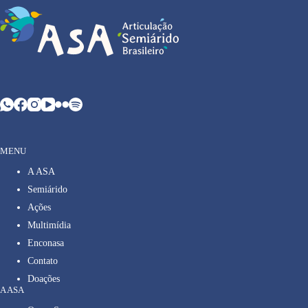
MENU
A ASA
Semiárido
Ações
Multimídia
Enconasa
Contato
Doações
A ASA