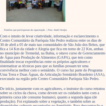
Famílias que participaram da capacitação. | Foto: André Araújo.
Com o intuito de levar criatividade, informação e esclarecimento o
Centro Comunitário da Paróquia São Pedro realizou entre os dias de
30 de abril a 05 de maio nas comunidades de São João dos Britos, que
fica a 14 Km da cidade e Alegria que fica em torno de 22 Km, ambas
no município de Tremedal, na Bahia, o oitavo curso de Gerenciamento
de Água para Produção de Alimentos (GAPA), que tem como
finalidade trocar experiências entre os próprios agricultores e
sistematizar as técnicas para que as famílias possam ter uma
convivência melhor com o semiárido. O curso faz parte do Programa
Uma Terra e Duas Águas, da Articulação Semiárido Brasileiro (ASA),
executado na região pelo Centro Comunitário Paróquia São Pedro.
De início, juntamente com os agricultores, o instrutor do curso retratou
sobre os ciclos da chuva, como devem ser os cuidados tanto com a
primeira caixa (de consumo humano), quanto a segunda água (de
produção). Foi explanado sobre a vegetação, e também sobre as
diversidades culturais encontradas no Semiárido. Para descontração e