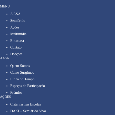
MENU
A ASA
Semiárido
Ações
Multimídia
Enconasa
Contato
Doações
A ASA
Quem Somos
Como Surgimos
Linha do Tempo
Espaços de Participação
Prêmios
AÇÕES
Cisternas nas Escolas
DAKI – Semiárido Vivo