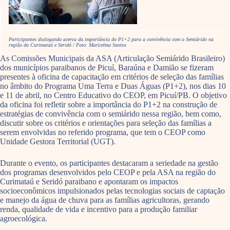
Participantes dialogando acerca da importância do P1+2 para a convivência com o Semiárido na
região do Curimataú e Seridó / Foto: Maricelma Santos
As Comissões Municipais da ASA (Articulação Semiárido Brasileiro)
dos municípios paraibanos de Picuí, Baraúna e Damião se fizeram
presentes à oficina de capacitação em critérios de seleção das famílias
no âmbito do Programa Uma Terra e Duas Águas (P1+2), nos dias 10
e 11 de abril, no Centro Educativo do CEOP, em Picuí/PB. O objetivo
da oficina foi refletir sobre a importância do P1+2 na construção de
estratégias de convivência com o semiárido nessa região, bem como,
discutir sobre os critérios e orientações para seleção das famílias a
serem envolvidas no referido programa, que tem o CEOP como
Unidade Gestora Territorial (UGT).
Durante o evento, os participantes destacaram a seriedade na gestão
dos programas desenvolvidos pelo CEOP e pela ASA na região do
Curimataú e Seridó paraibano e apontaram os impactos
socioeconômicos impulsionados pelas tecnologias sociais de captação
e manejo da água de chuva para as famílias agricultoras, gerando
renda, qualidade de vida e incentivo para a produção familiar
agroecológica.