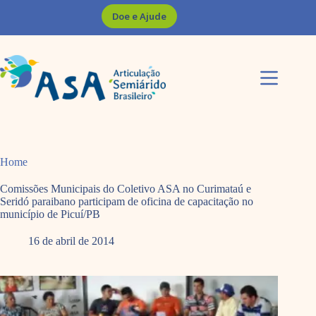
Pular
Doe e Ajude
para
o
conteúdo
Home
Comissões Municipais do Coletivo ASA no Curimataú e
Seridó paraibano participam de oficina de capacitação no
município de Picuí/PB
16 de abril de 2014