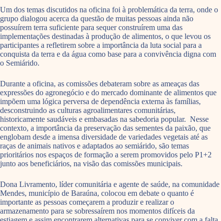
Um dos temas discutidos na oficina foi à problemática da terra, onde o
grupo dialogou acerca da questão de muitas pessoas ainda não
possuírem terra suficiente para sequer construírem uma das
implementações destinadas à produção de alimentos, o que levou os
participantes a refletirem sobre a importância da luta social para a
conquista da terra e da água como base para a convivência digna com
o Semiárido.
Durante a oficina, as comissões debateram sobre as ameaças das
expressões do agronegócio e do mercado dominante de alimentos que
impõem uma lógica perversa de dependência externa às famílias,
desconstruindo as culturas agroalimentares comunitárias,
historicamente saudáveis e embasadas na sabedoria popular. Nesse
contexto, a importância da preservação das sementes da paixão, que
englobam desde a imensa diversidade de variedades vegetais até as
raças de animais nativos e adaptados ao semiárido, são temas
prioritários nos espaços de formação a serem promovidos pelo P1+2
junto aos beneficiários, na visão das comissões municipais.
Dona Livramento, líder comunitária e agente de saúde, na comunidade
Mendes, município de Baraúna, colocou em debate o quanto é
importante as pessoas começarem a produzir e realizar o
armazenamento para se sobressaírem nos momentos difíceis da
estiagem e assim encontrarem alternativas para se conviver com a falta