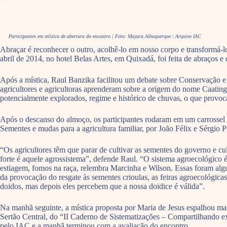
Participantes em mística de abertura do encontro | Foto: Mayara Albuquerque \ Arquivo IAC
Abraçar é reconhecer o outro, acolhê-lo em nosso corpo e transformá-lo
abril de 2014, no hotel Belas Artes, em Quixadá, foi feita de abraços 
Após a mística, Raul Banzika facilitou um debate sobre Conservação 
agricultores e agricultoras aprenderam sobre a origem do nome Caating
potencialmente explorados, regime e histórico de chuvas, o que provoc
Após o descanso do almoço, os participantes rodaram em um carrossel 
Sementes e mudas para a agricultura familiar, por João Félix e Sérgio 
“Os agricultores têm que parar de cultivar as sementes do governo e c
forte é aquele agrossistema”, defende Raul. “O sistema agroecológico 
estiagem, fomos na raça, relembra Marcinha e Wilson. Essas foram algum
da provocação do resgate às sementes crioulas, as feiras agroecológic
doidos, mas depois eles percebem que a nossa doidice é válida”.
Na manhã seguinte, a mística proposta por Maria de Jesus espalhou mai
Sertão Central, do “II Caderno de Sistematizações – Compartilhando e
pelo IAC e a manhã terminou com a avaliação do encontro.