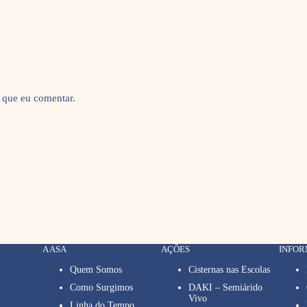
 que eu comentar.
A ASA
AÇÕES
INFO
Quem Somos
Cisternas nas Escolas
Como Surgimos
DAKI – Semiárido
Vivo
Linha do Tempo