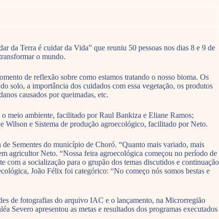
dar da Terra é cuidar da Vida” que reuniu 50 pessoas nos dias 8 e 9 de
 transformar o mundo.
momento de reflexão sobre como estamos tratando o nosso bioma. Os
 do solo, a importância dos cuidados com essa vegetação, os produtos
 danos causados por queimadas, etc.
 o meio ambiente, facilitado por Raul Bankiza e Eliane Ramos;
a e Wilson e Sistema de produção agroecológico, facilitado por Neto.
asa de Sementes do município de Choró. “Quanto mais variado, mais
ovem agricultor Neto. “Nossa feira agroecológica começou no período de
te com a socialização para o grupão dos temas discutidos e continuação
oecológica, João Félix foi categórico: “No começo nós somos bestas e
ides de fotografias do arquivo IAC e o lançamento, na Microrregião
léa Severo apresentou as metas e resultados dos programas executados