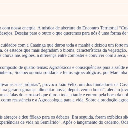
 com nossa energia. A mística de abertura do Encontro Territorial “Cui
e desejos. Desejar para o outro o que queremos para nós é uma forma de
e cuidados com a Caatinga que durou toda a manhã e deixou um forte 
a, os estados que mais degradam o bioma, características da vegetação,
a chuva nas regiões, a diferença entre combater e conviver com a seca,
composto de quatro temas: Agrotóxicos e consequências para a saúde e
Pinheiro; Socioeconomia solidária e feiras agroecológicas, por Marcinh
ultivar as suas próprias”, provoca João Félix, um dos fundadores da C
é pra gerar segurança alimentar nossa, depois vem o bolso”, alerta o j
as falas do carrossel que durou toda a tarde e entrou pela boca da noi
as como resistência e a Agroecologia para a vida. Sobre a produção agr
s abraços e deu fôlego para os debates. Em seguida, foram exibidos sl
xperiências de vida no Semiárido”. Após o lançamento do caderno, Oda