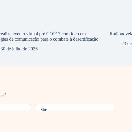
ealiza evento virtual pré COP17 com foco em
Radionovela
tégias de comunicação para o combate à desertificação
23 de
30 de julho de 2026
com
*
Site