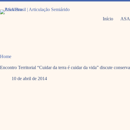
Pular
para
o
conteúdo
Início
ASA
Home
Encontro Territorial “Cuidar da terra é cuidar da vida” discute conser
10 de abril de 2014