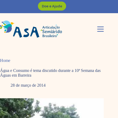
Pular
Doe e Ajude
para
o
conteúdo
Home
Água e Consumo é tema discutido durante a 10ª Semana das
Águas em Barreira
28 de março de 2014