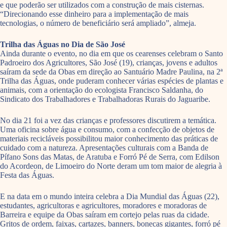
e que poderão ser utilizados com a construção de mais cisternas.
“Direcionando esse dinheiro para a implementação de mais
tecnologias, o número de beneficiário será ampliado”, almeja.
Trilha das Águas no Dia de São José
Ainda durante o evento, no dia em que os cearenses celebram o Santo
Padroeiro dos Agricultores, São José (19), crianças, jovens e adultos
saíram da sede da Obas em direção ao Santuário Madre Paulina, na 2ª
Trilha das Águas, onde puderam conhecer várias espécies de plantas e
animais, com a orientação do ecologista Francisco Saldanha, do
Sindicato dos Trabalhadores e Trabalhadoras Rurais do Jaguaribe.
No dia 21 foi a vez das crianças e professores discutirem a temática.
Uma oficina sobre água e consumo, com a confecção de objetos de
materiais recicláveis possibilitou maior conhecimento das práticas de
cuidado com a natureza. Apresentações culturais com a Banda de
Pífano Sons das Matas, de Aratuba e Forró Pé de Serra, com Edilson
do Acordeon, de Limoeiro do Norte deram um tom maior de alegria à
Festa das Águas.
E na data em o mundo inteira celebra a Dia Mundial das Águas (22),
estudantes, agricultoras e agricultores, moradores e moradoras de
Barreira e equipe da Obas saíram em cortejo pelas ruas da cidade.
Gritos de ordem, faixas, cartazes, banners, bonecas gigantes, forró pé