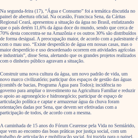
Na segunda-feira (17), “Água e Consumo” foi a temática discutida no
painel de abertura oficial. Na ocasião, Francisca Sena, da Cáritas
Regional Ceará, apresentou a situação da água no Brasil, enfatizando
que o país detém 11,6% da água doce do mundo, sendo que cerca de
70% desta concentra-se na Amazônia e os outros 30% são distribuídos
de forma desigual. A preocupação maior, de acordo com a palestrante é
com o mau uso. “Existe desperdício de água em nossas casas, mas o
maior desperdício e uso desordenado ocorrem em atividades agrícolas
e industriais”, disse Sena, alertando que os grandes projetos realizados
com o dinheiro público agravam a situação.
Construir uma nova cultura da água, um novo padrão de vida, um
novo marco civilizatório; participar dos espaços de gestão das águas
(comitês de bacias, Programa Água para Todos); incidência no
governo para ampliar o investimento na Agricultura Familiar e reduzir
o apoio ao agronegócio e hidronegócio; participar de espaço de
articulação política e captar e armazenar água da chuva foram
orientações dadas por Sena, que devem ser efetivadas com a
participação de todos, de acordo com a mesma.
A caminhada de 15 anos do Fórum Cearense pela Vida no Semiárido,
que vem ao encontro das boas práticas por justiça social, com um
trabalho de articulação e mobilização social, foi trazida para o painel,