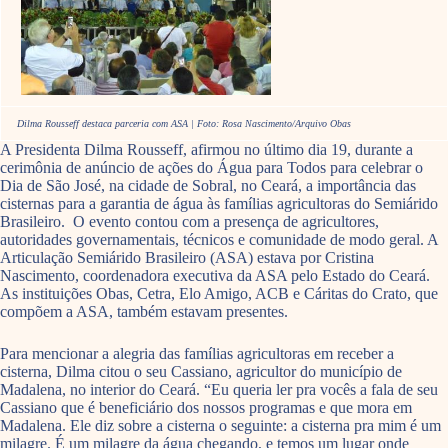
Dilma Rousseff destaca parceria com ASA | Foto: Rosa Nascimento/Arquivo Obas
A Presidenta Dilma Rousseff, afirmou no último dia 19, durante a
cerimônia de anúncio de ações do Água para Todos para celebrar o
Dia de São José, na cidade de Sobral, no Ceará, a importância das
cisternas para a garantia de água às famílias agricultoras do Semiárido
Brasileiro. O evento contou com a presença de agricultores,
autoridades governamentais, técnicos e comunidade de modo geral. A
Articulação Semiárido Brasileiro (ASA) estava por Cristina
Nascimento, coordenadora executiva da ASA pelo Estado do Ceará.
As instituições Obas, Cetra, Elo Amigo, ACB e Cáritas do Crato, que
compõem a ASA, também estavam presentes.
Para mencionar a alegria das famílias agricultoras em receber a
cisterna, Dilma citou o seu Cassiano, agricultor do município de
Madalena, no interior do Ceará. “Eu queria ler pra vocês a fala de seu
Cassiano que é beneficiário dos nossos programas e que mora em
Madalena. Ele diz sobre a cisterna o seguinte: a cisterna pra mim é um
milagre. É um milagre da água chegando, e temos um lugar onde