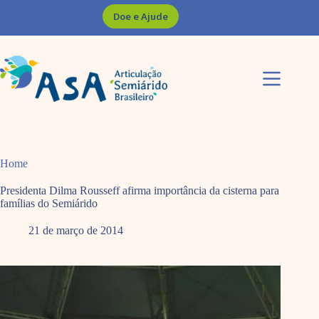
Pular
Doe e Ajude
para
o
conteúdo
Home
Presidenta Dilma Rousseff afirma importância da cisterna para
famílias do Semiárido
21 de março de 2014