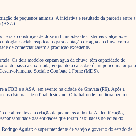
riação de pequenos animais. A iniciativa é resultado da parceria entre a
o (ASA).
para a construção de doze mil unidades de Cisternas-Calçadão e
cnologias sociais reaplicadas para captação de água da chuva com a
lidade de comercializarem a produção excedente.
enxurrada. Os dois modelos captam água da chuva, têm capacidade de
o por onde passa a enxurrada, enquanto a calçadão é um pouco maior para
do Desenvolvimento Social e Combate à Fome (MDS).
entre a FBB e a ASA, em evento na cidade de Gravatá (PE). Após a
 das cisternas até o final deste ano. O trabalho de monitoramento e
ão de alimentos e a criação de pequenos animais. A identificação,
responsabilidade das entidades que foram habilitadas no edital do
 Rodrigo Aguiar; o superintendente de varejo e governo do estado de