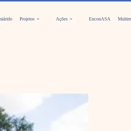
iárido
Projetos
Ações
EnconASA
Multim