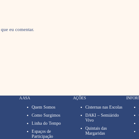
 que eu comentar.
A ASA
AÇÕES
INFO
Quem Somos
Cisternas nas Escolas
Como Surgimos
DAKI – Semiárido
Vivo
Linha do Tempo
Quintais das
Espaços de
Margaridas
Participação