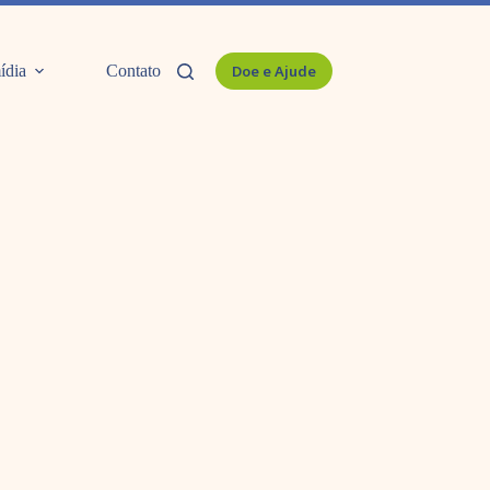
ídia
Contato
Doe e Ajude