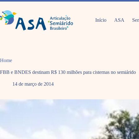
Pular
para
o
conteúdo
Início
ASA
Sem
Home
FBB e BNDES destinam R$ 130 milhões para cisternas no semiárido
14 de março de 2014