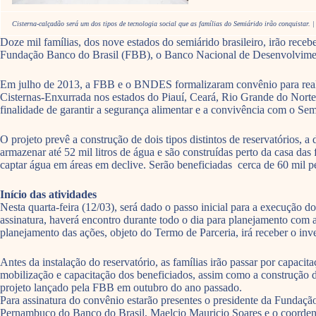
Cisterna-calçadão será um dos tipos de tecnologia social que as famílias do Semiárido irão conquistar.
Doze mil famílias, dos nove estados do semiárido brasileiro, irão receb
Fundação Banco do Brasil (FBB), o Banco Nacional de Desenvolvimen
Em julho de 2013, a FBB e o BNDES formalizaram convênio para reali
Cisternas-Enxurrada nos estados do Piauí, Ceará, Rio Grande do Norte
finalidade de garantir a segurança alimentar e a convivência com o Sem
O projeto prevê a construção de dois tipos distintos de reservatórios,
armazenar até 52 mil litros de água e são construídas perto da casa da
captar água em áreas em declive. Serão beneficiadas cerca de 60 mil
Início das atividades
Nesta quarta-feira (12/03), será dado o passo inicial para a execução
assinatura, haverá encontro durante todo o dia para planejamento com a
planejamento das ações, objeto do Termo de Parceria, irá receber o in
Antes da instalação do reservatório, as famílias irão passar por capaci
mobilização e capacitação dos beneficiados, assim como a construção dos
projeto lançado pela FBB em outubro do ano passado.
Para assinatura do convênio estarão presentes o presidente da Fundaç
Pernambuco do Banco do Brasil, Maelcio Mauricio Soares e o coorden