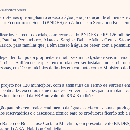
 | Foto:Arquivo Asacom
er cisternas que ampliam o acesso à água para produção de alimentos e c
to Econômico e Social (BNDES) e a Articulação Semiárido Brasileir
zar investimentos sociais, com recursos do BNDES de R$ 126 milhões 
, Paraíba, Pernambuco, Alagoas, Sergipe, Bahia e Minas Gerais. São te
iárido, para famílias que já têm acesso à água de beber, com a possibi
 a depender do tipo da propriedade rural, seis mil calçadão e seis mil 
s famílias. A diferença é que a enxurrada deve ser instalada no caminh
 pessoas, em 120 municípios definidos em conjunto com o Ministério 
 do projeto nos 120 municípios, com a assinatura de Termo de Parceria 
s entidades executoras que irão desenvolver as ações para a implantação
vestimento social da FBB no valor de R$ 4,3 milhões.
tação para obterem maior rendimento da água das cisternas para a produç
 reservatórios e a assessoria técnica para os produtores ficarão sob a 
ão Banco do Brasil, José Caetano Minchillo; o representante do BNDES,
ador da ASA, Naidison Quintella.