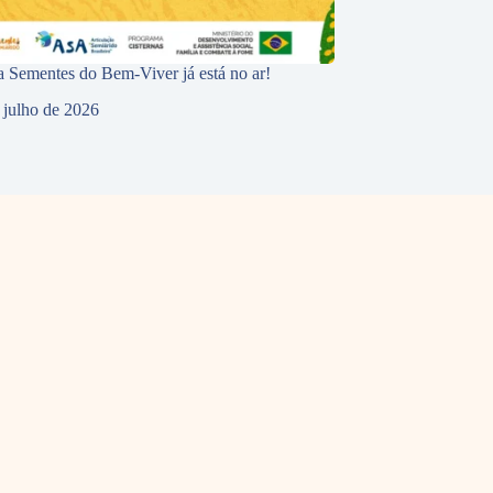
 Sementes do Bem-Viver já está no ar!
 julho de 2026