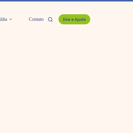
ídia
Contato
Doe e Ajude