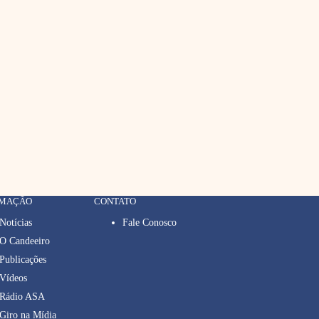
RMAÇÃO
CONTATO
Notícias
Fale Conosco
O Candeeiro
Publicações
Vídeos
Rádio ASA
Giro na Mídia