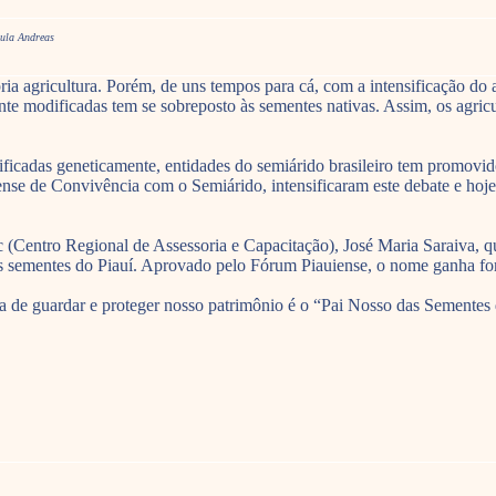
aula Andreas
ria agricultura. Porém, de uns tempos para cá, com a intensificação do
te modificadas tem se sobreposto às sementes nativas. Assim, os agricu
ficadas geneticamente, entidades do semiárido brasileiro tem promovid
nse de Convivência com o Semiárido, intensificaram este debate e hoj
Centro Regional de Assessoria e Capacitação), José Maria Saraiva, que
s sementes do Piauí. Aprovado pelo Fórum Piauiense, o nome ganha forç
ica de guardar e proteger nosso patrimônio é o “Pai Nosso das Sementes 