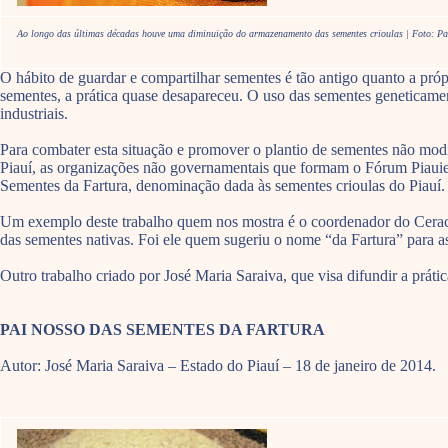
Ao longo das últimas décadas houve uma diminuição do armazenamento das sementes crioulas | Foto: P
O hábito de guardar e compartilhar sementes é tão antigo quanto a próp
sementes, a prática quase desapareceu. O uso das sementes geneticamen
industriais.
Para combater esta situação e promover o plantio de sementes não modi
Piauí, as organizações não governamentais que formam o Fórum Piauie
Sementes da Fartura, denominação dada às sementes crioulas do Piauí.
Um exemplo deste trabalho quem nos mostra é o coordenador do Cerac (
das sementes nativas. Foi ele quem sugeriu o nome “da Fartura” para a
Outro trabalho criado por José Maria Saraiva, que visa difundir a prát
PAI NOSSO DAS SEMENTES DA FARTURA
Autor: José Maria Saraiva – Estado do Piauí – 18 de janeiro de 2014.