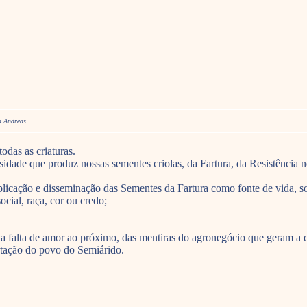
a Andreas
odas as criaturas.
rsidade que produz nossas sementes criolas, da Fartura, da Resistência 
plicação e disseminação das Sementes da Fartura como fonte de vida, s
cial, raça, cor ou credo;
da falta de amor ao próximo, das mentiras do agronegócio que geram a 
rtação do povo do Semiárido.