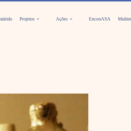
iárido
Projetos
Ações
EnconASA
Multim