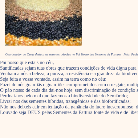
Coordenador do Cerac destaca as sementes crioulas no Pai Nosso das Sementes da Fartura | Foto: Paul
Pai nosso que estais no céu,
Santificadas sejam tuas obras que trazem condições de vida digna para t
Venham a nós a beleza, a pureza, a resistência e a grandeza da biodive
Seja feita a vossa vontade, assim na terra como no céu;
Fazei de nós guardiãs e guardiões comprometidos com o resgate, multi
O pão nosso de cada dia dai-nos hoje, sem discriminação de condição so
Perdoai-nos pelo mal que fazemos a biodiversidade do Semiárido;
Livrai-nos das sementes híbridas, transgênicas e das biofortificadas;
Não nos deixeis cair em tentação da ganância do lucro inescrupuloso, 
Louvado seja DEUS pelas Sementes da Fartura fonte de vida e de libe