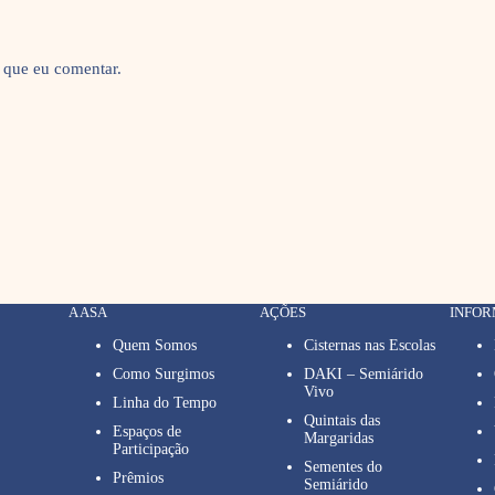
 que eu comentar.
A ASA
AÇÕES
INFO
Quem Somos
Cisternas nas Escolas
Como Surgimos
DAKI – Semiárido
Vivo
Linha do Tempo
Quintais das
Espaços de
Margaridas
Participação
Sementes do
Prêmios
Semiárido