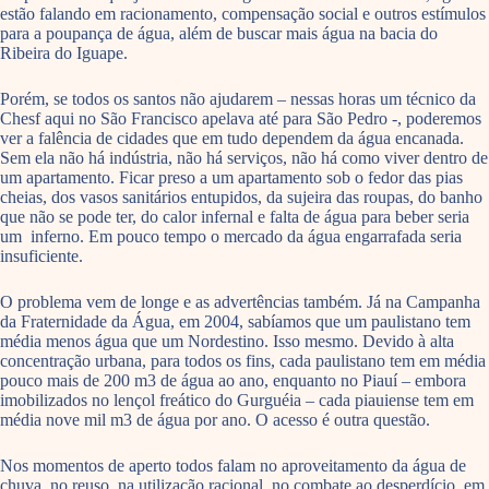
estão falando em racionamento, compensação social e outros estímulos
para a poupança de água, além de buscar mais água na bacia do
Ribeira do Iguape.
Porém, se todos os santos não ajudarem – nessas horas um técnico da
Chesf aqui no São Francisco apelava até para São Pedro -, poderemos
ver a falência de cidades que em tudo dependem da água encanada.
Sem ela não há indústria, não há serviços, não há como viver dentro de
um apartamento. Ficar preso a um apartamento sob o fedor das pias
cheias, dos vasos sanitários entupidos, da sujeira das roupas, do banho
que não se pode ter, do calor infernal e falta de água para beber seria
um inferno. Em pouco tempo o mercado da água engarrafada seria
insuficiente.
O problema vem de longe e as advertências também. Já na Campanha
da Fraternidade da Água, em 2004, sabíamos que um paulistano tem
média menos água que um Nordestino. Isso mesmo. Devido à alta
concentração urbana, para todos os fins, cada paulistano tem em média
pouco mais de 200 m3 de água ao ano, enquanto no Piauí – embora
imobilizados no lençol freático do Gurguéia – cada piauiense tem em
média nove mil m3 de água por ano. O acesso é outra questão.
Nos momentos de aperto todos falam no aproveitamento da água de
chuva, no reuso, na utilização racional, no combate ao desperdício, em