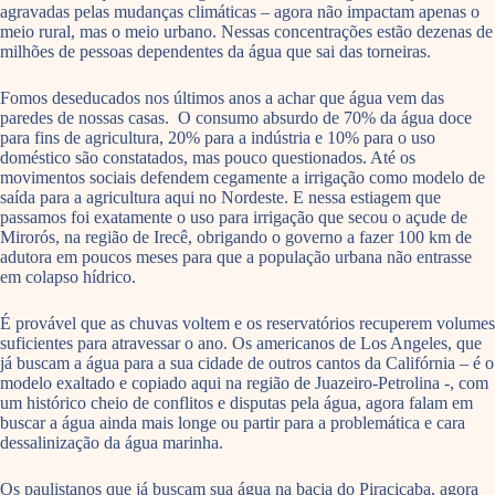
agravadas pelas mudanças climáticas – agora não impactam apenas o
meio rural, mas o meio urbano. Nessas concentrações estão dezenas de
milhões de pessoas dependentes da água que sai das torneiras.
Fomos deseducados nos últimos anos a achar que água vem das
paredes de nossas casas. O consumo absurdo de 70% da água doce
para fins de agricultura, 20% para a indústria e 10% para o uso
doméstico são constatados, mas pouco questionados. Até os
movimentos sociais defendem cegamente a irrigação como modelo de
saída para a agricultura aqui no Nordeste. E nessa estiagem que
passamos foi exatamente o uso para irrigação que secou o açude de
Mirorós, na região de Irecê, obrigando o governo a fazer 100 km de
adutora em poucos meses para que a população urbana não entrasse
em colapso hídrico.
É provável que as chuvas voltem e os reservatórios recuperem volumes
suficientes para atravessar o ano. Os americanos de Los Angeles, que
já buscam a água para a sua cidade de outros cantos da Califórnia – é o
modelo exaltado e copiado aqui na região de Juazeiro-Petrolina -, com
um histórico cheio de conflitos e disputas pela água, agora falam em
buscar a água ainda mais longe ou partir para a problemática e cara
dessalinização da água marinha.
Os paulistanos que já buscam sua água na bacia do Piracicaba, agora