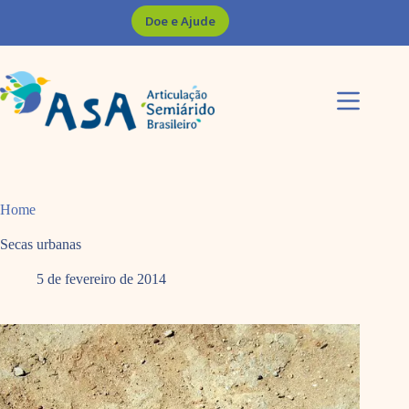
Pular
Doe e Ajude
para
o
conteúdo
Home
Secas urbanas
5 de fevereiro de 2014