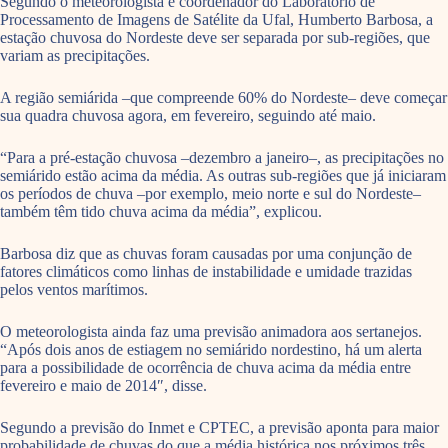
Segundo o meteorologista e coordenador do Laboratório de
Processamento de Imagens de Satélite da Ufal, Humberto Barbosa, a
estação chuvosa do Nordeste deve ser separada por sub-regiões, que
variam as precipitações.
A região semiárida –que compreende 60% do Nordeste– deve começar
sua quadra chuvosa agora, em fevereiro, seguindo até maio.
“Para a pré-estação chuvosa –dezembro a janeiro–, as precipitações no
semiárido estão acima da média. As outras sub-regiões que já iniciaram
os períodos de chuva –por exemplo, meio norte e sul do Nordeste–
também têm tido chuva acima da média”, explicou.
Barbosa diz que as chuvas foram causadas por uma conjunção de
fatores climáticos como linhas de instabilidade e umidade trazidas
pelos ventos marítimos.
O meteorologista ainda faz uma previsão animadora aos sertanejos.
“Após dois anos de estiagem no semiárido nordestino, há um alerta
para a possibilidade de ocorrência de chuva acima da média entre
fevereiro e maio de 2014″, disse.
Segundo a previsão do Inmet e CPTEC, a previsão aponta para maior
probabilidade de chuvas do que a média histórica nos próximos três