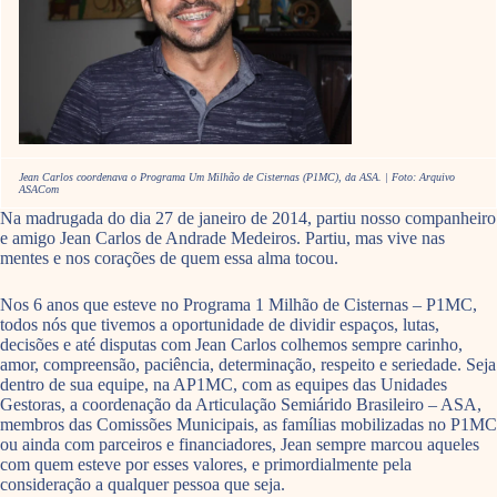
Jean Carlos coordenava o Programa Um Milhão de Cisternas (P1MC), da ASA. | Foto: Arquivo
ASACom
Na madrugada do dia 27 de janeiro de 2014, partiu nosso companheiro
e amigo Jean Carlos de Andrade Medeiros. Partiu, mas vive nas
mentes e nos corações de quem essa alma tocou.
Nos 6 anos que esteve no Programa 1 Milhão de Cisternas – P1MC,
todos nós que tivemos a oportunidade de dividir espaços, lutas,
decisões e até disputas com Jean Carlos colhemos sempre carinho,
amor, compreensão, paciência, determinação, respeito e seriedade. Seja
dentro de sua equipe, na AP1MC, com as equipes das Unidades
Gestoras, a coordenação da Articulação Semiárido Brasileiro – ASA,
membros das Comissões Municipais, as famílias mobilizadas no P1MC
ou ainda com parceiros e financiadores, Jean sempre marcou aqueles
com quem esteve por esses valores, e primordialmente pela
consideração a qualquer pessoa que seja.