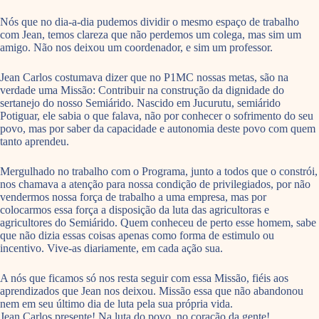
Nós que no dia-a-dia pudemos dividir o mesmo espaço de trabalho
com Jean, temos clareza que não perdemos um colega, mas sim um
amigo. Não nos deixou um coordenador, e sim um professor.
Jean Carlos costumava dizer que no P1MC nossas metas, são na
verdade uma Missão: Contribuir na construção da dignidade do
sertanejo do nosso Semiárido. Nascido em Jucurutu, semiárido
Potiguar, ele sabia o que falava, não por conhecer o sofrimento do seu
povo, mas por saber da capacidade e autonomia deste povo com quem
tanto aprendeu.
Mergulhado no trabalho com o Programa, junto a todos que o constrói,
nos chamava a atenção para nossa condição de privilegiados, por não
vendermos nossa força de trabalho a uma empresa, mas por
colocarmos essa força a disposição da luta das agricultoras e
agricultores do Semiárido. Quem conheceu de perto esse homem, sabe
que não dizia essas coisas apenas como forma de estimulo ou
incentivo. Vive-as diariamente, em cada ação sua.
A nós que ficamos só nos resta seguir com essa Missão, fiéis aos
aprendizados que Jean nos deixou. Missão essa que não abandonou
nem em seu último dia de luta pela sua própria vida.
Jean Carlos presente! Na luta do povo, no coração da gente!