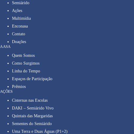
Semiárido
Ações
Multimídia
Enconasa
Contato
Doações
A ASA
Quem Somos
Como Surgimos
Linha do Tempo
Espaços de Participação
Prêmios
AÇÕES
Cisternas nas Escolas
DAKI – Semiárido Vivo
Quintais das Margaridas
Sementes do Semiárido
Uma Terra e Duas Águas (P1+2)