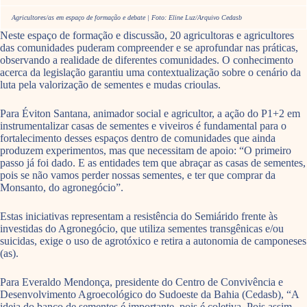
Agricultores/as em espaço de formação e debate | Foto: Eline Luz/Arquivo Cedasb
Neste espaço de formação e discussão, 20 agricultoras e agricultores
das comunidades puderam compreender e se aprofundar nas práticas,
observando a realidade de diferentes comunidades. O conhecimento
acerca da legislação garantiu uma contextualização sobre o cenário da
luta pela valorização de sementes e mudas crioulas.
Para Éviton Santana, animador social e agricultor, a ação do P1+2 em
instrumentalizar casas de sementes e viveiros é fundamental para o
fortalecimento desses espaços dentro de comunidades que ainda
produzem experimentos, mas que necessitam de apoio: “O primeiro
passo já foi dado. E as entidades tem que abraçar as casas de sementes,
pois se não vamos perder nossas sementes, e ter que comprar da
Monsanto, do agronegócio”.
Estas iniciativas representam a resistência do Semiárido frente às
investidas do Agronegócio, que utiliza sementes transgênicas e/ou
suicidas, exige o uso de agrotóxico e retira a autonomia de camponeses
(as).
Para Everaldo Mendonça, presidente do Centro de Convivência e
Desenvolvimento Agroecológico do Sudoeste da Bahia (Cedasb), “A
ideia do banco de sementes é importante, pois é coletiva. Pois assim