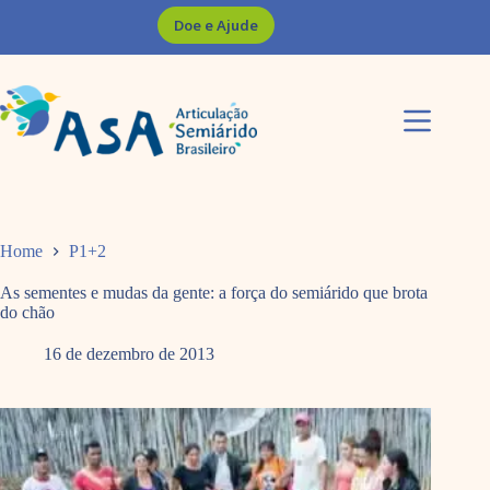
Pular
Doe e Ajude
para
o
conteúdo
Home
P1+2
As sementes e mudas da gente: a força do semiárido que brota
do chão
16 de dezembro de 2013