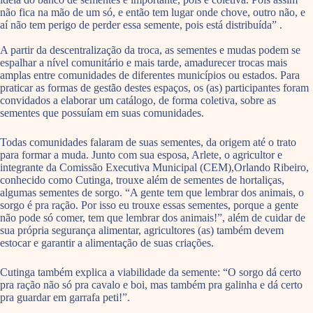
não fica na mão de um só, e então tem lugar onde chove, outro não, e
aí não tem perigo de perder essa semente, pois está distribuída” .
A partir da descentralização da troca, as sementes e mudas podem se
espalhar a nível comunitário e mais tarde, amadurecer trocas mais
amplas entre comunidades de diferentes municípios ou estados. Para
praticar as formas de gestão destes espaços, os (as) participantes foram
convidados a elaborar um catálogo, de forma coletiva, sobre as
sementes que possuíam em suas comunidades.
Todas comunidades falaram de suas sementes, da origem até o trato
para formar a muda. Junto com sua esposa, Arlete, o agricultor e
integrante da Comissão Executiva Municipal (CEM),Orlando Ribeiro,
conhecido como Cutinga, trouxe além de sementes de hortaliças,
algumas sementes de sorgo. “A gente tem que lembrar dos animais, o
sorgo é pra ração. Por isso eu trouxe essas sementes, porque a gente
não pode só comer, tem que lembrar dos animais!”, além de cuidar de
sua própria segurança alimentar, agricultores (as) também devem
estocar e garantir a alimentação de suas criações.
Cutinga também explica a viabilidade da semente: “O sorgo dá certo
pra ração não só pra cavalo e boi, mas também pra galinha e dá certo
pra guardar em garrafa peti!”.