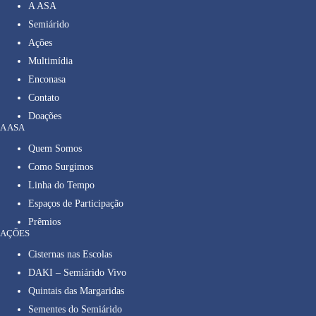
A ASA
Semiárido
Ações
Multimídia
Enconasa
Contato
Doações
A ASA
Quem Somos
Como Surgimos
Linha do Tempo
Espaços de Participação
Prêmios
AÇÕES
Cisternas nas Escolas
DAKI – Semiárido Vivo
Quintais das Margaridas
Sementes do Semiárido