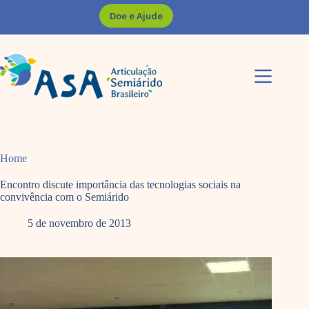
Pular
Doe e Ajude
para
o
conteúdo
Home
Encontro discute importância das tecnologias sociais na
convivência com o Semiárido
5 de novembro de 2013