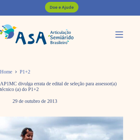
Pular
Doe e Ajude
para
o
conteúdo
Home
P1+2
AP1MC divulga errata de edital de seleção para assessor(a)
técnico (a) do P1+2
29 de outubro de 2013