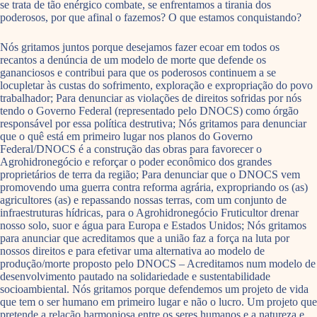
se trata de tão enérgico combate, se enfrentamos a tirania dos
poderosos, por que afinal o fazemos? O que estamos conquistando?
Nós gritamos juntos porque desejamos fazer ecoar em todos os
recantos a denúncia de um modelo de morte que defende os
gananciosos e contribui para que os poderosos continuem a se
locupletar às custas do sofrimento, exploração e expropriação do povo
trabalhador; Para denunciar as violações de direitos sofridas por nós
tendo o Governo Federal (representado pelo DNOCS) como órgão
responsável por essa política destrutiva; Nós gritamos para denunciar
que o quê está em primeiro lugar nos planos do Governo
Federal/DNOCS é a construção das obras para favorecer o
Agrohidronegócio e reforçar o poder econômico dos grandes
proprietários de terra da região; Para denunciar que o DNOCS vem
promovendo uma guerra contra reforma agrária, expropriando os (as)
agricultores (as) e repassando nossas terras, com um conjunto de
infraestruturas hídricas, para o Agrohidronegócio Fruticultor drenar
nosso solo, suor e água para Europa e Estados Unidos; Nós gritamos
para anunciar que acreditamos que a união faz a força na luta por
nossos direitos e para efetivar uma alternativa ao modelo de
produção/morte proposto pelo DNOCS – Acreditamos num modelo de
desenvolvimento pautado na solidariedade e sustentabilidade
socioambiental. Nós gritamos porque defendemos um projeto de vida
que tem o ser humano em primeiro lugar e não o lucro. Um projeto que
pretende a relação harmoniosa entre os seres humanos e a natureza e