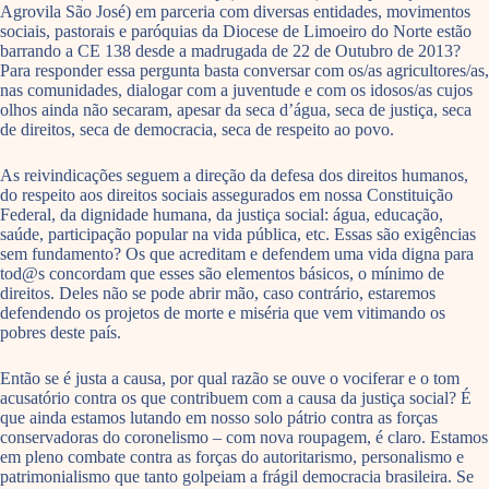
Agrovila São José) em parceria com diversas entidades, movimentos
sociais, pastorais e paróquias da Diocese de Limoeiro do Norte estão
barrando a CE 138 desde a madrugada de 22 de Outubro de 2013?
Para responder essa pergunta basta conversar com os/as agricultores/as,
nas comunidades, dialogar com a juventude e com os idosos/as cujos
olhos ainda não secaram, apesar da seca d’água, seca de justiça, seca
de direitos, seca de democracia, seca de respeito ao povo.
As reivindicações seguem a direção da defesa dos direitos humanos,
do respeito aos direitos sociais assegurados em nossa Constituição
Federal, da dignidade humana, da justiça social: água, educação,
saúde, participação popular na vida pública, etc. Essas são exigências
sem fundamento? Os que acreditam e defendem uma vida digna para
tod@s concordam que esses são elementos básicos, o mínimo de
direitos. Deles não se pode abrir mão, caso contrário, estaremos
defendendo os projetos de morte e miséria que vem vitimando os
pobres deste país.
Então se é justa a causa, por qual razão se ouve o vociferar e o tom
acusatório contra os que contribuem com a causa da justiça social? É
que ainda estamos lutando em nosso solo pátrio contra as forças
conservadoras do coronelismo – com nova roupagem, é claro. Estamos
em pleno combate contra as forças do autoritarismo, personalismo e
patrimonialismo que tanto golpeiam a frágil democracia brasileira. Se