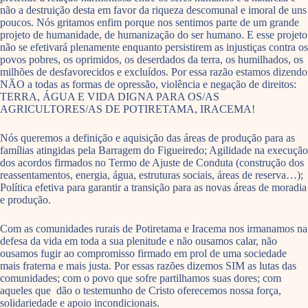
não a destruição desta em favor da riqueza descomunal e imoral de uns
poucos. Nós gritamos enfim porque nos sentimos parte de um grande
projeto de humanidade, de humanização do ser humano. E esse projeto
não se efetivará plenamente enquanto persistirem as injustiças contra os
povos pobres, os oprimidos, os deserdados da terra, os humilhados, os
milhões de desfavorecidos e excluídos. Por essa razão estamos dizendo
NÃO a todas as formas de opressão, violência e negação de direitos:
TERRA, ÁGUA E VIDA DIGNA PARA OS/AS
AGRICULTORES/AS DE POTIRETAMA, IRACEMA!
Nós queremos a definição e aquisição das áreas de produção para as
famílias atingidas pela Barragem do Figueiredo; Agilidade na execução
dos acordos firmados no Termo de Ajuste de Conduta (construção dos
reassentamentos, energia, água, estruturas sociais, áreas de reserva…);
Política efetiva para garantir a transição para as novas áreas de moradia
e produção.
Com as comunidades rurais de Potiretama e Iracema nos irmanamos na
defesa da vida em toda a sua plenitude e não ousamos calar, não
ousamos fugir ao compromisso firmado em prol de uma sociedade
mais fraterna e mais justa. Por essas razões dizemos SIM as lutas das
comunidades; com o povo que sofre partilhamos suas dores; com
aqueles que dão o testemunho de Cristo oferecemos nossa força,
solidariedade e apoio incondicionais.