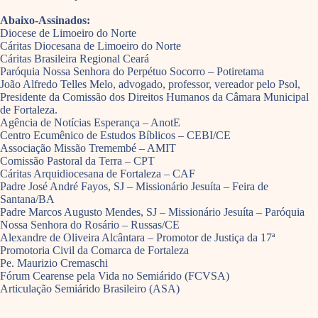
Abaixo-Assinados:
Diocese de Limoeiro do Norte
Cáritas Diocesana de Limoeiro do Norte
Cáritas Brasileira Regional Ceará
Paróquia Nossa Senhora do Perpétuo Socorro – Potiretama
João Alfredo Telles Melo, advogado, professor, vereador pelo Psol,
Presidente da Comissão dos Direitos Humanos da Câmara Municipal
de Fortaleza.
Agência de Notícias Esperança – AnotE
Centro Ecumênico de Estudos Bíblicos – CEBI/CE
Associação Missão Tremembé – AMIT
Comissão Pastoral da Terra – CPT
Cáritas Arquidiocesana de Fortaleza – CAF
Padre José André Fayos, SJ – Missionário Jesuíta – Feira de
Santana/BA
Padre Marcos Augusto Mendes, SJ – Missionário Jesuíta – Paróquia
Nossa Senhora do Rosário – Russas/CE
Alexandre de Oliveira Alcântara – Promotor de Justiça da 17ª
Promotoria Civil da Comarca de Fortaleza
Pe. Maurizio Cremaschi
Fórum Cearense pela Vida no Semiárido (FCVSA)
Articulação Semiárido Brasileiro (ASA)