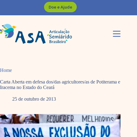
Pular
Doe e Ajude
para
o
conteúdo
Home
Carta Aberta em defesa dos/das agricultores/as de Potiterama e
Iracema no Estado do Ceará
25 de outubro de 2013