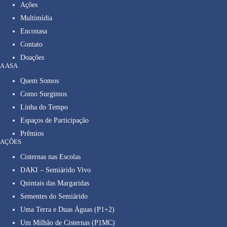
Ações
Multimídia
Enconasa
Contato
Doações
A ASA
Quem Somos
Como Surgimos
Linha do Tempo
Espaços de Participação
Prêmios
AÇÕES
Cisternas nas Escolas
DAKI – Semiárido Vivo
Quintais das Margaridas
Sementes do Semiárido
Uma Terra e Duas Águas (P1+2)
Um Milhão de Cisternas (P1MC)