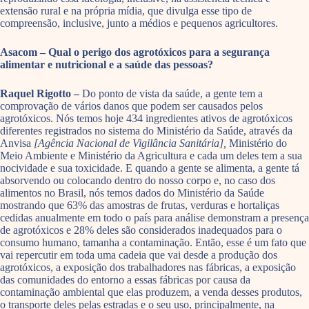
extensão rural e na própria mídia, que divulga esse tipo de
compreensão, inclusive, junto a médios e pequenos agricultores.
Asacom – Qual o perigo dos agrotóxicos para a segurança
alimentar e nutricional e a saúde das pessoas?
Raquel Rigotto –
Do ponto de vista da saúde, a gente tem a
comprovação de vários danos que podem ser causados pelos
agrotóxicos. Nós temos hoje 434 ingredientes ativos de agrotóxicos
diferentes registrados no sistema do Ministério da Saúde, através da
Anvisa
[Agência Nacional de Vigilância Sanitária],
Ministério do
Meio Ambiente e Ministério da Agricultura e cada um deles tem a sua
nocividade e sua toxicidade. E quando a gente se alimenta, a gente tá
absorvendo ou colocando dentro do nosso corpo e, no caso dos
alimentos no Brasil, nós temos dados do Ministério da Saúde
mostrando que 63% das amostras de frutas, verduras e hortaliças
cedidas anualmente em todo o país para análise demonstram a presença
de agrotóxicos e 28% deles são considerados inadequados para o
consumo humano, tamanha a contaminação. Então, esse é um fato que
vai repercutir em toda uma cadeia que vai desde a produção dos
agrotóxicos, a exposição dos trabalhadores nas fábricas, a exposição
das comunidades do entorno a essas fábricas por causa da
contaminação ambiental que elas produzem, a venda desses produtos,
o transporte deles pelas estradas e o seu uso, principalmente, na