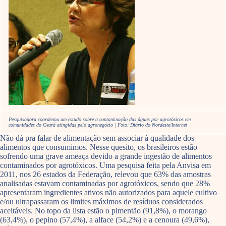
Pesquisadora coordenou um estudo sobre a contaminação das águas por agrotóxicos em
comunidades do Ceará atingidas pelo agronegócio | Foto: Diário do Nordeste/Internet
Não dá pra falar de alimentação sem associar à qualidade dos
alimentos que consumimos. Nesse quesito, os brasileiros estão
sofrendo uma grave ameaça devido a grande ingestão de alimentos
contaminados por agrotóxicos. Uma pesquisa feita pela Anvisa em
2011, nos 26 estados da Federação, relevou que 63% das amostras
analisadas estavam contaminadas por agrotóxicos, sendo que 28%
apresentaram ingredientes ativos não autorizados para aquele cultivo
e/ou ultrapassaram os limites máximos de resíduos considerados
aceitáveis. No topo da lista estão o pimentão (91,8%), o morango
(63,4%), o pepino (57,4%), a alface (54,2%) e a cenoura (49,6%),