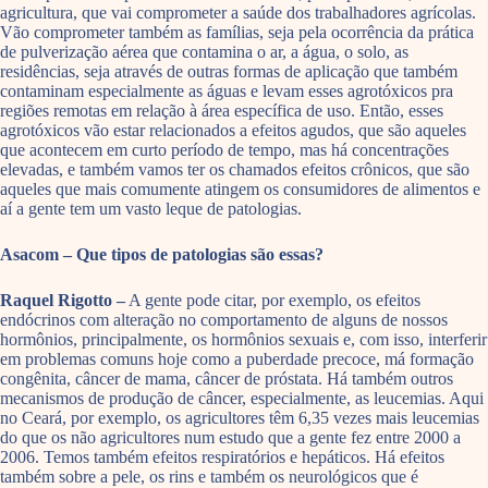
agricultura, que vai comprometer a saúde dos trabalhadores agrícolas.
Vão comprometer também as famílias, seja pela ocorrência da prática
de pulverização aérea que contamina o ar, a água, o solo, as
residências, seja através de outras formas de aplicação que também
contaminam especialmente as águas e levam esses agrotóxicos pra
regiões remotas em relação à área específica de uso. Então, esses
agrotóxicos vão estar relacionados a efeitos agudos, que são aqueles
que acontecem em curto período de tempo, mas há concentrações
elevadas, e também vamos ter os chamados efeitos crônicos, que são
aqueles que mais comumente atingem os consumidores de alimentos e
aí a gente tem um vasto leque de patologias.
Asacom – Que tipos de patologias são essas?
Raquel Rigotto –
A gente pode citar, por exemplo, os efeitos
endócrinos com alteração no comportamento de alguns de nossos
hormônios, principalmente, os hormônios sexuais e, com isso, interferir
em problemas comuns hoje como a puberdade precoce, má formação
congênita, câncer de mama, câncer de próstata. Há também outros
mecanismos de produção de câncer, especialmente, as leucemias. Aqui
no Ceará, por exemplo, os agricultores têm 6,35 vezes mais leucemias
do que os não agricultores num estudo que a gente fez entre 2000 a
2006. Temos também efeitos respiratórios e hepáticos. Há efeitos
também sobre a pele, os rins e também os neurológicos que é