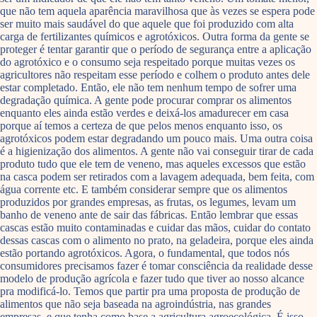
que não tem aquela aparência maravilhosa que às vezes se espera pode
ser muito mais saudável do que aquele que foi produzido com alta
carga de fertilizantes químicos e agrotóxicos. Outra forma da gente se
proteger é tentar garantir que o período de segurança entre a aplicação
do agrotóxico e o consumo seja respeitado porque muitas vezes os
agricultores não respeitam esse período e colhem o produto antes dele
estar completado. Então, ele não tem nenhum tempo de sofrer uma
degradação química. A gente pode procurar comprar os alimentos
enquanto eles ainda estão verdes e deixá-los amadurecer em casa
porque aí temos a certeza de que pelos menos enquanto isso, os
agrotóxicos podem estar degradando um pouco mais. Uma outra coisa
é a higienização dos alimentos. A gente não vai conseguir tirar de cada
produto tudo que ele tem de veneno, mas aqueles excessos que estão
na casca podem ser retirados com a lavagem adequada, bem feita, com
água corrente etc. E também considerar sempre que os alimentos
produzidos por grandes empresas, as frutas, os legumes, levam um
banho de veneno ante de sair das fábricas. Então lembrar que essas
cascas estão muito contaminadas e cuidar das mãos, cuidar do contato
dessas cascas com o alimento no prato, na geladeira, porque eles ainda
estão portando agrotóxicos. Agora, o fundamental, que todos nós
consumidores precisamos fazer é tomar consciência da realidade desse
modelo de produção agrícola e fazer tudo que tiver ao nosso alcance
pra modificá-lo. Temos que partir pra uma proposta de produção de
alimentos que não seja baseada na agroindústria, nas grandes
empresas, e que tenha como base a agricultura agroecológica. É isso