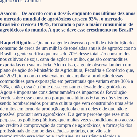
agrotóxicos. Confira!
Asacom – De acordo com o dossiê, enquanto nos últimos dez anos
o mercado mundial de agrotóxicos cresceu 93%, o mercado
brasileiro cresceu 190%, tornando o país o maior consumidor de
agrotóxicos do mundo. A que se deve esse crescimento no Brasil?
Raquel Rigotto –
Quando a gente observa o perfil de distribuição do
consumo de cerca de um milhão de toneladas anuais de agrotóxicos no
Brasil, a gente verifica que mais de 70% desse total são consumidos
nos cultivos de soja, cana-de-açúcar e milho, que são commodities
exportadas em sua maioria. Além disso, a gente observa também um
plano de ação do Ministério da Agricultura, Pecuária e Comércio que,
até 2021, tem como meta exatamente ampliar a produção dessas
commodities para exportação em percentuais que variam entre 30% a
78%, então, essa é a fonte desse consumo elevado de agrotóxicos.
Agora é importante considerar também os impactos da Revolução
Verde sobre esse consumo porque nos últimos 60 anos nós viemos
sendo bombardeados por uma cultura que vem construindo uma série
de mitos em torno da produção agrícola e um deles é de que não é
possível produzir sem agrotóxicos. E a gente percebe que esse mito
perpassa as políticas públicas, que muitas vezes condicionam o acesso
ao crédito à comprovação da compra de agrotóxicos, a formação dos
profissionais do campo das ciências agrárias, que vão sair
reproduzindo essa ideologia, inclusive, na assistência técnica e