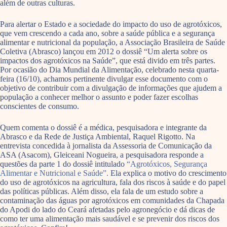
além de outras culturas.
Para alertar o Estado e a sociedade do impacto do uso de agrotóxicos,
que vem crescendo a cada ano, sobre a saúde pública e a segurança
alimentar e nutricional da população, a Associação Brasileira de Saúde
Coletiva (Abrasco) lançou em 2012 o dossiê “Um alerta sobre os
impactos dos agrotóxicos na Saúde”, que está divido em três partes.
Por ocasião do Dia Mundial da Alimentação, celebrado nesta quarta-
feira (16/10), achamos pertinente divulgar esse documento com o
objetivo de contribuir com a divulgação de informações que ajudem a
população a conhecer melhor o assunto e poder fazer escolhas
conscientes de consumo.
Quem comenta o dossiê é a médica, pesquisadora e integrante da
Abrasco e da Rede de Justiça Ambiental, Raquel Rigotto. Na
entrevista concedida à jornalista da Assessoria de Comunicação da
ASA (Asacom), Gleiceani Nogueira, a pesquisadora responde a
questões da parte 1 do dossiê intitulado
“Agrotóxicos, Segurança
Alimentar e Nutricional e Saúde”.
Ela explica o motivo do crescimento
do uso de agrotóxicos na agricultura, fala dos riscos à saúde e do papel
das políticas públicas. Além disso, ela fala de um estudo sobre a
contaminação das águas por agrotóxicos em comunidades da Chapada
do Apodi do lado do Ceará afetadas pelo agronegócio e dá dicas de
como ter uma alimentação mais saudável e se prevenir dos riscos dos