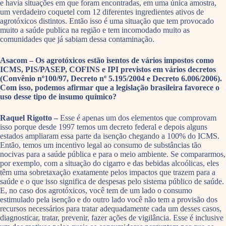
e havia situações em que foram encontradas, em uma única amostra,
um verdadeiro coquetel com 12 diferentes ingredientes ativos de
agrotóxicos distintos. Então isso é uma situação que tem provocado
muito a saúde publica na região e tem incomodado muito as
comunidades que já sabiam dessa contaminação.
Asacom – Os agrotóxicos estão isentos de vários impostos como
ICMS, PIS/PASEP, COFINS e IPI previstos em vários decretos
(Convênio nº100/97, Decreto nº 5.195/2004 e Decreto 6.006/2006).
Com isso, podemos afirmar que a legislação brasileira favorece o
uso desse tipo de insumo químico?
Raquel Rigotto –
Esse é apenas um dos elementos que comprovam
isso porque desde 1997 temos um decreto federal e depois alguns
estados ampliaram essa parte da isenção chegando a 100% do ICMS.
Então, temos um incentivo legal ao consumo de substâncias tão
nocivas para a saúde pública e para o meio ambiente. Se compararmos,
por exemplo, com a situação do cigarro e das bebidas alcoólicas, eles
têm uma sobretaxação exatamente pelos impactos que trazem para a
saúde e o que isso significa de despesas pelo sistema público de saúde.
E, no caso dos agrotóxicos, você tem de um lado o consumo
estimulado pela isenção e do outro lado você não tem a provisão dos
recursos necessários para tratar adequadamente cada um desses casos,
diagnosticar, tratar, prevenir, fazer ações de vigilância. Esse é inclusive