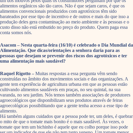
um dos motivos pelos quais os consumidores perguntam por que os
alimentos orgânicos são tão caros. Não é que sejam caros, é que os
alimentos convencionais produzidos com agrotóxicos têm sido
barateados por esse tipo de incentivo e de outros e mais do que isso a
produção deles gera contaminação ao meio ambiente e às pessoas e o
custo disso não está embutido no preço do produto. Quem paga essa
conta somos nós.
Asacom – Nesta quarta-feira (16/10) é celebrado o Dia Mundial da
Alimentação. Que dicas/orientações a senhora daria para as
pessoas que desejam se prevenir dos riscos dos agrotóxicos e ter
uma alimentação mais saudável?
Raquel Rigotto –
Muitas respostas a essa pergunta vêm sendo
construídas no âmbito dos movimentos sociais e das organizações. A
gente tem experiência de agricultura urbana em que as pessoas estão
cultivando alimentos saudáveis em praças, no seu quintal, na sua
varanda, no seu jardim. Nós temos também associações de produtores
agroecológicos que disponibilizam seus produtos através de feiras
agroecológicas possibilitando que a gente tenha acesso a esse tipo de
alimento.
Há também alguns cuidados que a pessoa pode ter, um deles, é quebrar
o mito de que o tomate mais bonito é o mais saudável. Às vezes, o
tomate que tem um bichinho é aquele que eu colho porque isso pode
ser um indicador de que ele não tem tanto veneno. Um tomate menor,