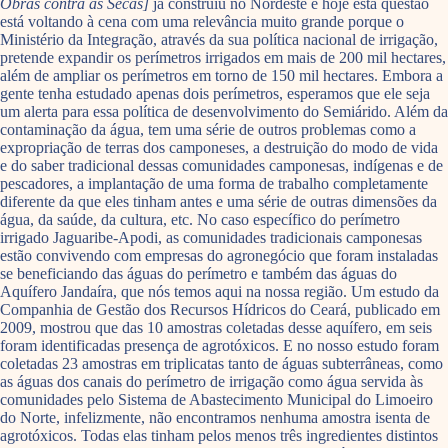
Obras contra as Secas]
já construiu no Nordeste e hoje esta questão
está voltando à cena com uma relevância muito grande porque o
Ministério da Integração, através da sua política nacional de irrigação,
pretende expandir os perímetros irrigados em mais de 200 mil hectares,
além de ampliar os perímetros em torno de 150 mil hectares. Embora a
gente tenha estudado apenas dois perímetros, esperamos que ele seja
um alerta para essa política de desenvolvimento do Semiárido. Além da
contaminação da água, tem uma série de outros problemas como a
expropriação de terras dos camponeses, a destruição do modo de vida
e do saber tradicional dessas comunidades camponesas, indígenas e de
pescadores, a implantação de uma forma de trabalho completamente
diferente da que eles tinham antes e uma série de outras dimensões da
água, da saúde, da cultura, etc. No caso específico do perímetro
irrigado Jaguaribe-Apodi, as comunidades tradicionais camponesas
estão convivendo com empresas do agronegócio que foram instaladas
se beneficiando das águas do perímetro e também das águas do
Aquífero Jandaíra, que nós temos aqui na nossa região. Um estudo da
Companhia de Gestão dos Recursos Hídricos do Ceará, publicado em
2009, mostrou que das 10 amostras coletadas desse aquífero, em seis
foram identificadas presença de agrotóxicos. E no nosso estudo foram
coletadas 23 amostras em triplicatas tanto de águas subterrâneas, como
as águas dos canais do perímetro de irrigação como água servida às
comunidades pelo Sistema de Abastecimento Municipal do Limoeiro
do Norte, infelizmente, não encontramos nenhuma amostra isenta de
agrotóxicos. Todas elas tinham pelos menos três ingredientes distintos