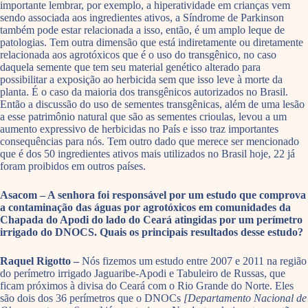
importante lembrar, por exemplo, a hiperatividade em crianças vem
sendo associada aos ingredientes ativos, a Síndrome de Parkinson
também pode estar relacionada a isso, então, é um amplo leque de
patologias. Tem outra dimensão que está indiretamente ou diretamente
relacionada aos agrotóxicos que é o uso do transgênico, no caso
daquela semente que tem seu material genético alterado para
possibilitar a exposição ao herbicida sem que isso leve à morte da
planta. É o caso da maioria dos transgênicos autorizados no Brasil.
Então a discussão do uso de sementes transgênicas, além de uma lesão
a esse patrimônio natural que são as sementes crioulas, levou a um
aumento expressivo de herbicidas no País e isso traz importantes
consequências para nós. Tem outro dado que merece ser mencionado
que é dos 50 ingredientes ativos mais utilizados no Brasil hoje, 22 já
foram proibidos em outros países.
Asacom – A senhora foi responsável por um estudo que comprova
a contaminação das águas por agrotóxicos em comunidades da
Chapada do Apodi do lado do Ceará atingidas por um perímetro
irrigado do DNOCS. Quais os principais resultados desse estudo?
Raquel Rigotto –
Nós fizemos um estudo entre 2007 e 2011 na região
do perímetro irrigado Jaguaribe-Apodi e Tabuleiro de Russas, que
ficam próximos à divisa do Ceará com o Rio Grande do Norte. Eles
são dois dos 36 perímetros que o DNOCs
[Departamento Nacional de