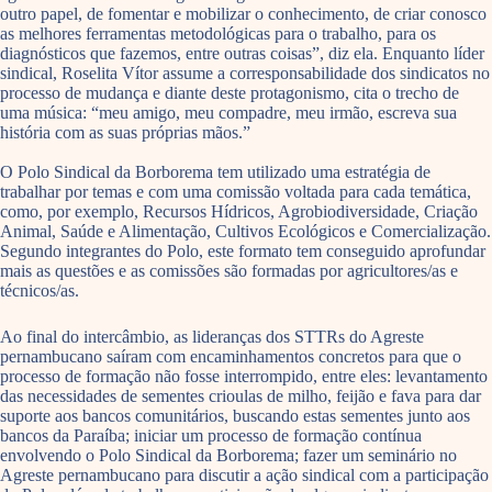
outro papel, de fomentar e mobilizar o conhecimento, de criar conosco
as melhores ferramentas metodológicas para o trabalho, para os
diagnósticos que fazemos, entre outras coisas”, diz ela. Enquanto líder
sindical, Roselita Vítor assume a corresponsabilidade dos sindicatos no
processo de mudança e diante deste protagonismo, cita o trecho de
uma música: “meu amigo, meu compadre, meu irmão, escreva sua
história com as suas próprias mãos.”
O Polo Sindical da Borborema tem utilizado uma estratégia de
trabalhar por temas e com uma comissão voltada para cada temática,
como, por exemplo, Recursos Hídricos, Agrobiodiversidade, Criação
Animal, Saúde e Alimentação, Cultivos Ecológicos e Comercialização.
Segundo integrantes do Polo, este formato tem conseguido aprofundar
mais as questões e as comissões são formadas por agricultores/as e
técnicos/as.
Ao final do intercâmbio, as lideranças dos STTRs do Agreste
pernambucano saíram com encaminhamentos concretos para que o
processo de formação não fosse interrompido, entre eles: levantamento
das necessidades de sementes crioulas de milho, feijão e fava para dar
suporte aos bancos comunitários, buscando estas sementes junto aos
bancos da Paraíba; iniciar um processo de formação contínua
envolvendo o Polo Sindical da Borborema; fazer um seminário no
Agreste pernambucano para discutir a ação sindical com a participação