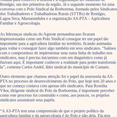
Remígio, um dos primeiros da região. Já o segundo momento foi uma
conversa com o Polo Sindical da Borborema, formado pelos Sindicatos
dos Trabalhadores e Trabalhadoras Rurais (STTRs) de Remígio,
Lagoa Seca, Massaranduba e a organização AS-PTA – Agricultura
Familiar e Agroecologia.
As lideranças sindicais do Agreste pernambucano ficaram
impressionadas como um Polo Sindical consegue ter um papel tão
importante para a agricultura familiar no território, ficando animadas
para voltar e conseguir fazer algo também em seus sindicatos. “Saímos
com o compromisso de implementar uma outra linha de trabalho nos
sindicatos, mas é preciso iniciarmos com um diagnóstico como já
fizeram aqui. É importante conhecer a realidade para poder transformá-
la”, comenta Carlos André, líder sindical do município de Cumaru.
Outro elemento que chamou atenção foi o papel da assessoria da AS-
PTA no processo de desenvolvimento do Polo, que hoje tem 20 anos e
que no começo contava com apenas três sindicatos. Para Roselita
Vítor, dirigente sindical do Polo da Borborema, é importante perceber
como este processo foi construído e como, aos poucos, os próprios
sindicatos assumiram seus papéis.
“A AS-PTA tem uma compreensão de que o projeto político da
agricultura familiar e da agroecologia é do Polo e não dela. Ela tem