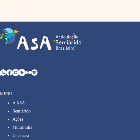
MENU
A ASA
Semiárido
Ações
Multimídia
Enconasa